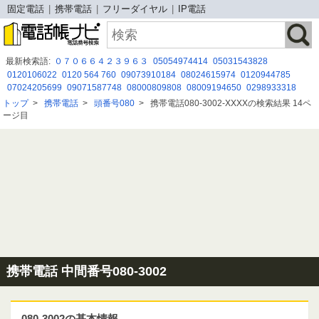
固定電話
携帯電話
フリーダイヤル
IP電話
最新検索語:
０７０６６４２３９６３
05054974414
05031543828
0120106022
0120 564 760
09073910184
08024615974
0120944785
07024205699
09071587748
08000809808
08009194650
0298933318
080 2902 1458
0120-771-179
0120 762 065
0936011577
050-5050-7789
トップ
>
携帯電話
>
頭番号080
>
携帯電話080-3002-XXXXの検索結果 14ペ
08080479483
08005009089
0120-835-296
05057842641
0120511094
ージ目
043 332 2521
0800-300-1156
携帯電話 中間番号080-3002
080-3002の基本情報