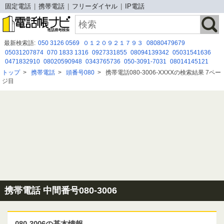
固定電話
携帯電話
フリーダイヤル
IP電話
最新検索語:
050 3126 0569
０１２０９２１７９３
08080479679
05031207874
070 1833 1316
0927331855
08094139342
05031541636
0471832910
08020590948
0343765736
050-3091-7031
08014145121
05031118111
0120551766
０１２０２７４４５３
0675264700
トップ
>
携帯電話
>
頭番号080
>
携帯電話080-3006-XXXXの検索結果 7ペー
0120537356
050-3175-1652
08002229417
05030917031
08007004239
ジ目
08062805259
08008884776
05035030177
携帯電話 中間番号080-3006
080-3006の基本情報