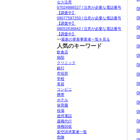
セス注意
07024986527 / 注意が必要な電話番号
0
【調査中】
0
09077597250 / 注意が必要な電話番号
【調査中】
0
08052636842 / 注意が必要な電話番号
【調査中】
0
>>
最新の更新事業者一覧を見る
人気のキーワード
0
飲食店
0
病院
クリニック
0
銀行
市役所
0
学校
0
美容
コンビニ
0
携帯
ホテル
0
保育園
役場
0
迷惑電話
0
退職代行
債権回収
0
架空請求業者一覧
危険
0