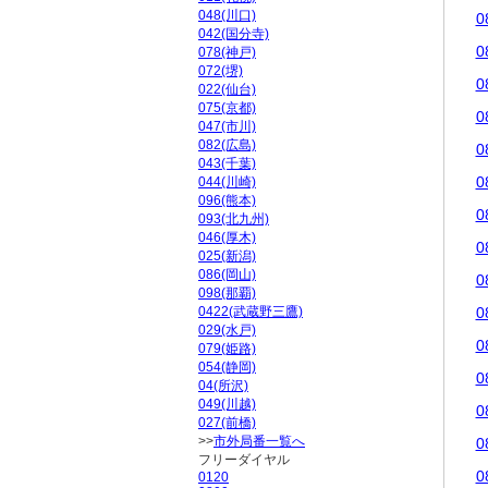
048(川口)
0
042(国分寺)
0
078(神戸)
072(堺)
0
022(仙台)
075(京都)
0
047(市川)
082(広島)
0
043(千葉)
0
044(川崎)
096(熊本)
0
093(北九州)
046(厚木)
0
025(新潟)
086(岡山)
0
098(那覇)
0422(武蔵野三鷹)
0
029(水戸)
0
079(姫路)
054(静岡)
0
04(所沢)
049(川越)
0
027(前橋)
>>
市外局番一覧へ
0
フリーダイヤル
0
0120