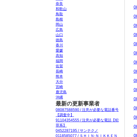
奈良
0
和歌山
鳥取
0
島根
岡山
0
広島
0
山口
徳島
0
香川
愛媛
0
高知
福岡
0
佐賀
0
長崎
熊本
0
大分
宮崎
0
鹿児島
沖縄
0
最新の更新事業者
0
08087588590 / 注意が必要な電話番号
【調査中】
0
91104354555 / 注意が必要な電話【犯
罪系】
0
0452287195 / サンテクノ
0
0118585077 / ＳＨＩＮ‐ＮＩＫＫＥＮ