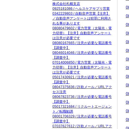
株式会社札幌支店
0
0925181086 / ヘルスケアサプリ営業
0342229803 / 自動音声営業【注意】
0
／自動音声アンケートは犯罪に利用さ
れる事があります
0
08080479602 / 電力営業（太陽光・電
0
力切替）【注意】自動音声アンケート
は注意が必要です
0
08080167665 / 注意が必要な電話番号
【調査中】
0
08046014046 / 注意が必要な電話番号
【調査中】
0
07014006850 / 電力営業（太陽光・電
力切替）【注意】自動音声アンケート
0
は注意が必要です
0
05017430921 / 注意が必要な電話番号
【調査中】
0
08047375836 / 詐欺メール／URLアク
セス注意
0
08067823736 / 注意が必要な電話番号
【調査中】
0
05017321684 / リクルートエージェン
0
ト／転職勧誘
08001706329 / 注意が必要な電話番号
0
【調査中】
07037627612 / 詐欺メール／URLアク
0