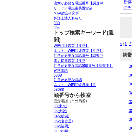
登録
注意が必要な電話番号【調査中
クチ
リード／電話主装置営業
M&A総合研究所
弁護士法人あらた
080
067
トップ検索キーワード(週
間)
<
|
1
|
2
WIFI回線営業【注意】
ネット・WIFI回線営業【注意】
携帯
注意が必要な電話番号【調査中
電力切替営業【注意
注意が必要な電話050番号【調査中】
0
迷惑電話
0
0808
注意が必要な電話
0
ネット・WIFI回線営業【注
08088
0
頭番号から検索
固定電話（市外局番）
0
03(東京)
0
06(大阪)
045(横浜)
0
052(名古屋)
092(福岡)
0
011(札幌)