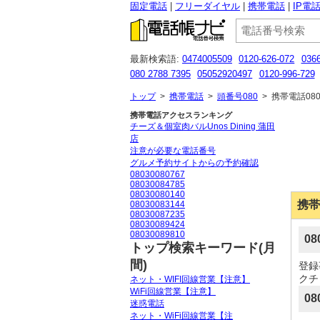
固定電話
フリーダイヤル
携帯電話
IP電
最新検索語:
0474005509
0120-626-072
036
080 2788 7395
05052920497
0120-996-729
05031210681
0570050535
0120 306 327
07
トップ
>
携帯電話
>
頭番号080
>
携帯電話080
携帯電話アクセスランキング
チーズ＆個室肉バルUnos Dining 蒲田
店
注意が必要な電話番号
グルメ予約サイトからの予約確認
08030080767
08030084785
08030080140
携帯
08030083144
08030087235
08030089424
08030089810
0
トップ検索キーワード(月
間)
登録
クチコ
ネット・WIFI回線営業【注意】
WiFi回線営業【注意】
08
迷惑電話
ネット・WiFi回線営業【注