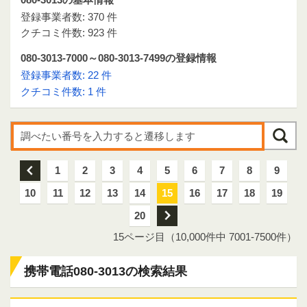
登録事業者数: 370 件
クチコミ件数: 923 件
080-3013-7000～080-3013-7499の登録情報
登録事業者数: 22 件
クチコミ件数: 1 件
前
1
2
3
4
5
6
7
8
9
10
11
12
13
14
15
16
17
18
19
20
次
15ページ目（10,000件中 7001-7500件）
携帯電話080-3013の検索結果