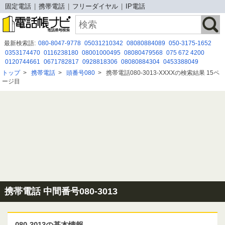
固定電話
携帯電話
フリーダイヤル
IP電話
最新検索語:
080-8047-9778
05031210342
08080884089
050-3175-1652
0353174470
0116238180
08001000495
08080479568
075 672 4200
0120744661
0671782817
0928818306
08080884304
0453388049
08035091372
0332777657
07024259719
08024279095
050 3115 6483
トップ
>
携帯電話
>
頭番号080
>
携帯電話080-3013-XXXXの検索結果 15ペ
0676537898
0120274453
0120995241
08080884040
0120106022
ージ目
07012477358
携帯電話 中間番号080-3013
080-3013の基本情報