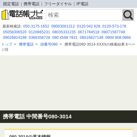
固定電話
携帯電話
フリーダイヤル
IP電話
最新検索語:
050-3175-1652
08003001312
0120 042 628
0120-573-178
05058306520
0120665231
08035331235
0671784518
09071587748
09026824198
0366358728
090 4598 7831
08016827148
0800 808 0866
050-3187-5915
08080884625
0120792197
0675264903
0368975604
トップ
>
携帯電話
>
頭番号080
>
携帯電話080-3014-XXXXの検索結果 6ペー
08069010143
0120-197-319
0120992152
0368515780
080-0500-6999
ジ目
090 6552 2281
携帯電話 中間番号080-3014
080-3014の基本情報