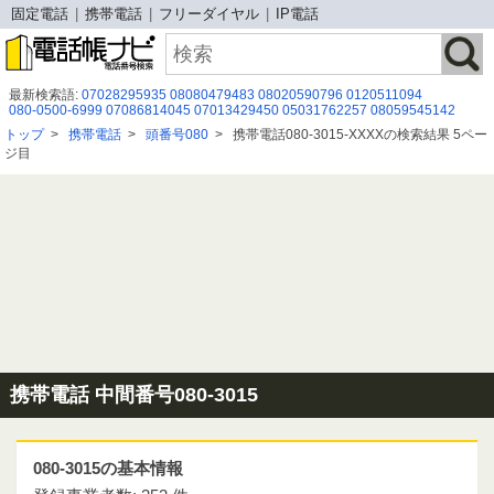
固定電話
携帯電話
フリーダイヤル
IP電話
最新検索語:
07028295935
08080479483
08020590796
0120511094
080-0500-6999
07086814045
07013429450
05031762257
08059545142
0120197319
070-2642-5619
07095101096
050 3649 8655
05017802566
トップ
>
携帯電話
>
頭番号080
>
携帯電話080-3015-XXXXの検索結果 5ペー
0345008794
06-7712-2126
08043221883
0852359178
080０2223058
ジ目
0899847162
0120890051
0475523406
08000808333
050 3177 0384
080-8318-8248
携帯電話 中間番号080-3015
080-3015の基本情報