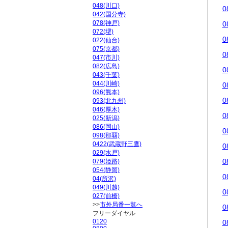
048(川口)
0
042(国分寺)
078(神戸)
0
072(堺)
0
022(仙台)
075(京都)
0
047(市川)
082(広島)
0
043(千葉)
044(川崎)
0
096(熊本)
0
093(北九州)
046(厚木)
0
025(新潟)
086(岡山)
0
098(那覇)
0422(武蔵野三鷹)
0
029(水戸)
0
079(姫路)
054(静岡)
0
04(所沢)
049(川越)
0
027(前橋)
>>
市外局番一覧へ
0
フリーダイヤル
0120
0