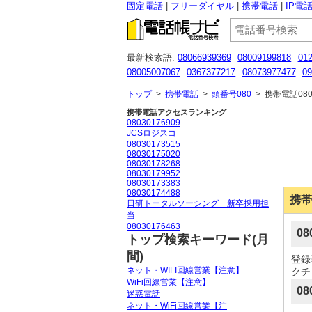
固定電話
フリーダイヤル
携帯電話
IP電
最新検索語:
08066939369
08009199818
012
08005007067
0367377217
08073977477
09
0366759684
05031712576
050-2018-8408
トップ
>
携帯電話
>
頭番号080
>
携帯電話080
携帯電話アクセスランキング
08030176909
JCSロジスコ
08030173515
08030175020
08030178268
08030179952
08030173383
08030174488
携帯
日研トータルソーシング 新卒採用担
当
08030176463
0
トップ検索キーワード(月
間)
登録
ネット・WIFI回線営業【注意】
クチコ
WiFi回線営業【注意】
08
迷惑電話
ネット・WiFi回線営業【注