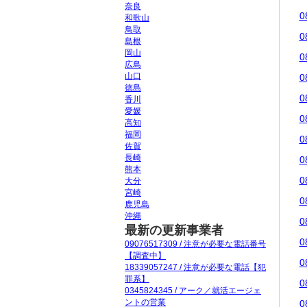
奈良
0
和歌山
鳥取
0
島根
岡山
0
広島
山口
0
徳島
0
香川
愛媛
0
高知
福岡
0
佐賀
長崎
0
熊本
0
大分
宮崎
0
鹿児島
沖縄
0
最新の更新事業者
0
09076517309 / 注意が必要な電話番号
【調査中】
0
18339057247 / 注意が必要な電話【犯
罪系】
0
0345824345 / アーク／就活エージェ
ントの営業
0