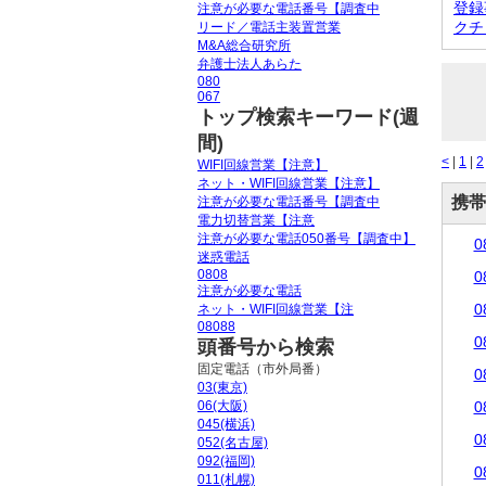
登録
注意が必要な電話番号【調査中
クチ
リード／電話主装置営業
M&A総合研究所
弁護士法人あらた
080
067
トップ検索キーワード(週
間)
<
|
1
|
2
WIFI回線営業【注意】
ネット・WIFI回線営業【注意】
携帯
注意が必要な電話番号【調査中
電力切替営業【注意
注意が必要な電話050番号【調査中】
0
迷惑電話
0808
0
注意が必要な電話
0
ネット・WIFI回線営業【注
08088
0
頭番号から検索
固定電話（市外局番）
0
03(東京)
06(大阪)
0
045(横浜)
0
052(名古屋)
092(福岡)
0
011(札幌)