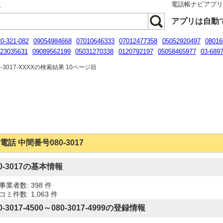
話
電話帳ナビアプ
アプリは自動
0-321-082
09054984668
07010646333
07012477358
05052920497
08016
23035631
09089562199
05031270338
0120792197
05058465977
03-689
08080479494
-3017-XXXXの検索結果 10ページ目
電話 中間番号080-3017
80-3017の基本情報
事業者数: 398 件
ミ件数: 1,063 件
0-3017-4500～080-3017-4999の登録情報