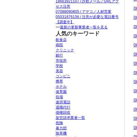
18663921107 / 詐欺メール／URLアク
セス注意
0
07088090805 / アデコ／人材営業
05031876156 / 注意が必要な電話番号
0
【調査中】
0
>>
最新の更新事業者一覧を見る
人気のキーワード
0
飲食店
0
病院
クリニック
0
銀行
市役所
0
学校
美容
0
コンビニ
携帯
0
ホテル
0
保育園
役場
0
迷惑電話
退職代行
0
債権回収
架空請求業者一覧
0
危険
0
暴力団
除草機
0