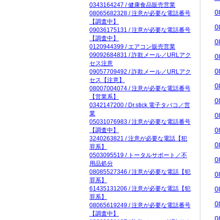
0343164247 / 健康食品販売営業
0
08065682328 / 注意が必要な電話番号
【調査中】
0
09036175131 / 注意が必要な電話番号
【調査中】
0
0120944399 / エアコン販売営業
09092684831 / 詐欺メール／URLアク
0
セス注意
0
09057709492 / 詐欺メール／URLアク
セス【注意】
0
08007004074 / 注意が必要な電話番号
【営業系】
0
0342147200 / Dr.stick 電子タバコ／営
業
0
05031076983 / 注意が必要な電話番号
0
【調査中】
3240263821 / 注意が必要な電話【犯
0
罪系】
0503095519 / トータルサポート／不
0
用品処分
08085527346 / 注意が必要な電話【犯
0
罪系】
61435131206 / 注意が必要な電話【犯
0
罪系】
0
08065619249 / 注意が必要な電話番号
【調査中】
0