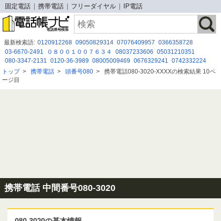
固定電話
携帯電話
フリーダイヤル
IP電話
最新検索語:
0120912268
09050829314
07076409957
0366358728
03-6670-2491
０８００１００７６３４
08037233606
05031210351
080-3347-2131
0120-36-3989
08005009469
0676329241
0742332224
05030333806
05058031490
0120499229
0120 360 650
0800 300 9840
トップ
>
携帯電話
>
頭番号080
>
携帯電話080-3020-XXXXの検索結果 10ペ
09055327171
05057845397
08015851598
0120537356
0120844657
ージ目
0800 500 8188
0120749375
携帯電話 中間番号080-3020
080-3020の基本情報