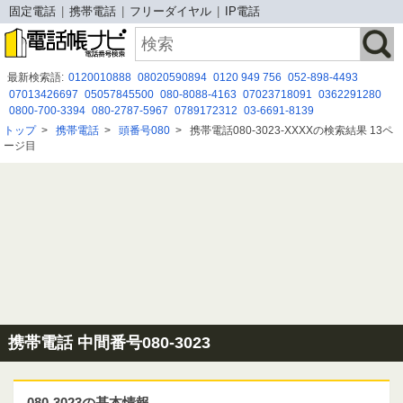
固定電話
携帯電話
フリーダイヤル
IP電話
最新検索語:
0120010888
08020590894
0120 949 756
052-898-4493
07013426697
05057845500
080-8088-4163
07023718091
0362291280
0800-700-3394
080-2787-5967
0789172312
03-6691-8139
080 8047 9298
05030330218
0120 119 128
0366358728
08019252857
トップ
>
携帯電話
>
頭番号080
>
携帯電話080-3023-XXXXの検索結果 13ペ
080 2930 8509
080 2788 7395
０８０７４８４１８２１
05031751652
ージ目
０９０３３０９３３９３
090 4505 9325
08008052212
携帯電話 中間番号080-3023
080-3023の基本情報