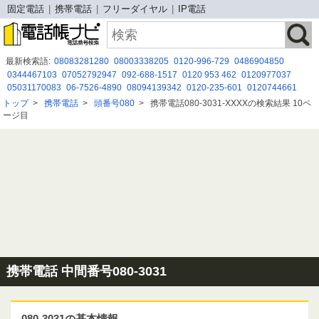
固定電話
携帯電話
フリーダイヤル
IP電話
最新検索語:
08083281280
08003338205
0120-996-729
0486904850
0344467103
07052792947
092-688-1517
0120 953 462
0120977037
05031170083
06-7526-4890
08094139342
0120-235-601
0120744661
09041457451
07013429528
0671673805
0800-300-7026
053-477-0507
トップ
>
携帯電話
>
頭番号080
>
携帯電話080-3031-XXXXの検索結果 10ペ
08005001127
0120912304
08080884852
05017535288
050-5050-3766
ージ目
07010646333
携帯電話 中間番号080-3031
080-3031の基本情報