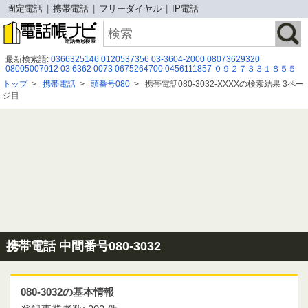
固定電話
携帯電話
フリーダイヤル
IP電話
最新検索語:
0366325146
0120537356
03-3604-2000
08073629320
08005007012
03 6362 0073
0675264700
0456111857
０９２７３３１８５５
0120-953-462
0675264903
0120102800
0120032600
0120-899-543
トップ
>
携帯電話
>
頭番号080
>
携帯電話080-3032-XXXXの検索結果 3ペー
050-3644-1743
050 3820 3151
0366842123
080-2026-8139
08043253324
ジ目
080-0500-0294
0120961887
0352096166
0120165745
05055367765
0120938376
携帯電話 中間番号080-3032
080-3032の基本情報