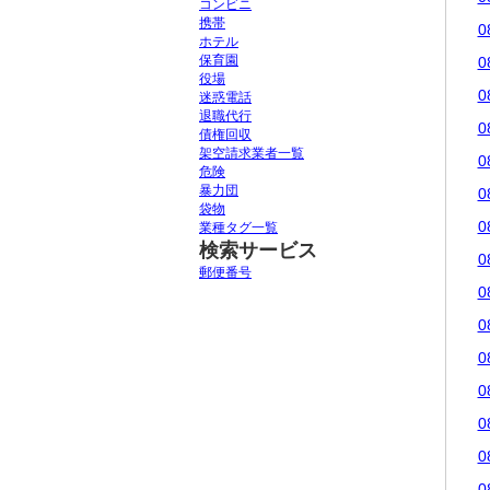
コンビニ
携帯
0
ホテル
保育園
0
役場
0
迷惑電話
退職代行
0
債権回収
架空請求業者一覧
0
危険
暴力団
0
袋物
0
業種タグ一覧
検索サービス
0
郵便番号
0
0
0
0
0
0
0