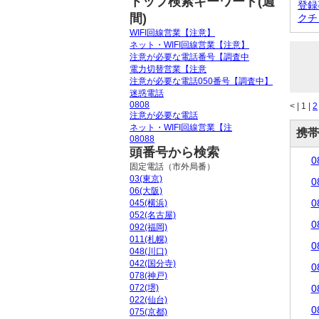
トップ検索キーワード(週
登録
間)
クチ
WIFI回線営業【注意】
ネット・WIFI回線営業【注意】
注意が必要な電話番号【調査中
電力切替営業【注意
注意が必要な電話050番号【調査中】
迷惑電話
0808
<
|
1 |
2
注意が必要な電話
ネット・WIFI回線営業【注
携帯
08088
頭番号から検索
0
固定電話（市外局番）
03(東京)
0
06(大阪)
0
045(横浜)
052(名古屋)
0
092(福岡)
011(札幌)
0
048(川口)
042(国分寺)
0
078(神戸)
072(堺)
0
022(仙台)
0
075(京都)