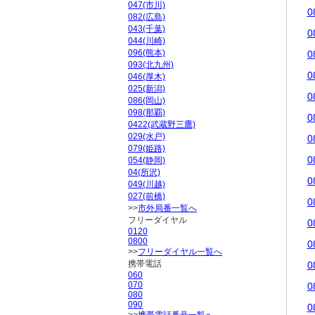
047(市川)
0
082(広島)
043(千葉)
0
044(川崎)
096(熊本)
0
093(北九州)
0
046(厚木)
025(新潟)
0
086(岡山)
098(那覇)
0
0422(武蔵野三鷹)
029(水戸)
0
079(姫路)
0
054(静岡)
04(所沢)
0
049(川越)
027(前橋)
0
>>
市外局番一覧へ
フリーダイヤル
0
0120
0800
0
>>
フリーダイヤル一覧へ
携帯電話
0
060
070
0
080
090
0