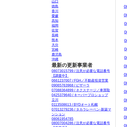
山口
徳島
0
香川
0
愛媛
高知
0
福岡
佐賀
0
長崎
熊本
0
大分
0
宮崎
鹿児島
0
沖縄
最新の更新事業者
0
08073015799 / 注意が必要な電話番号
0
【調査中】
0661237007 / FGH／不動産投資営業
0
09065763968 / ピザーラ
07088364899 / ネクステージ／車買取
0
0425379640 / キーパープロショップ
立川
0
0113508613 / BYDオート札幌
0
07013279236 / タカラレーベン-新築マ
ンション
0
08061954785
08007004286 / 注意が必要な電話番号
0