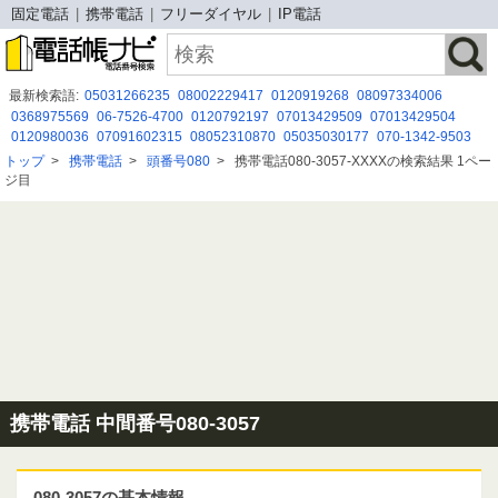
固定電話
携帯電話
フリーダイヤル
IP電話
最新検索語:
05031266235
08002229417
0120919268
08097334006
0368975569
06-7526-4700
0120792197
07013429509
07013429504
0120980036
07091602315
08052310870
05035030177
070-1342-9503
050-3175-1652
09025839410
0120186095
08001709081
0366837944
トップ
>
携帯電話
>
頭番号080
>
携帯電話080-3057-XXXXの検索結果 1ペー
05031770384
05038520487
０１２０９１２４５３
0120926483
ジ目
0963554571
0120122597
携帯電話 中間番号080-3057
080-3057の基本情報