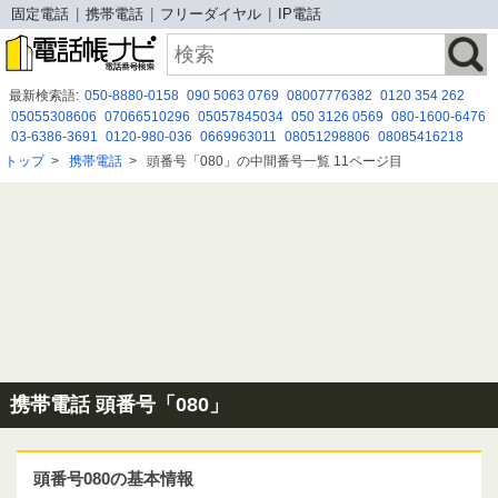
固定電話
携帯電話
フリーダイヤル
IP電話
最新検索語:
050-8880-0158
090 5063 0769
08007776382
0120 354 262
05055308606
07066510296
05057845034
050 3126 0569
080-1600-6476
03-6386-3691
0120-980-036
0669963011
08051298806
08085416218
08007005586
0800-100-7634
0366358728
0120-197-319
08000808333
トップ
>
携帯電話
>
頭番号「080」の中間番号一覧 11ページ目
08059321044
05017921555
0343347816
05036506292
07014919180
080-1600-6384
携帯電話 頭番号「080」
頭番号080の基本情報