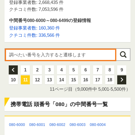
登録事業者数: 2,668,435 件
クチコミ件数: 7,053,596 件
中間番号080-6000～080-6499の登録情報
登録事業者数: 160,360 件
クチコミ件数: 336,566 件
前
1
2
3
4
5
6
7
8
9
10
11
12
13
14
15
16
17
18
次
11ページ目（9,000件中 5,001-5,500件）
携帯電話 頭番号「080」の中間番号一覧
080-6000
080-6001
080-6002
080-6003
080-6004