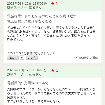
★ 1
2026年06月12日 19時07分
投稿ユーザー: 匿名さん
電話相手:
ドコモからのなんとかを繰り返す
電話目的:
光電話が安くなる
ドコモなんですか？と強めに言い、安くなるプランならドコモか
ら連絡があるはずやのに、なんも連絡無いけど、ほんまにドコモ
なんか？とキツく言うと、すみませんでしたと電話を切った。
詐偽ですね。
このクチコミは参考になりましたか？
はい
6
いいえ
不適切情報の通報
★ 1
2026年06月12日 18時40分
投稿ユーザー: 匿名さん
電話目的:
光回線の一本化
光回線のプロバイダーがいらなくなったので２０００円位安くな
ると言われたので、ドコモで頼んでるので大丈夫ですと言ったら
突然切られた。
すぐかけ直したけど、全然繋がらない。