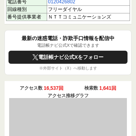
電話番号
0120426802
説明で切断される場合は応答を控えることが推奨
されます。料金が安くなるといった誘い文句もあ
回線種別
フリーダイヤル
りますが、契約内容を把握していない様子が多
番号提供事業者
ＮＴＴコミュニケーションズ
く、安易な返答は避けるべきです。
総合評価とユーザーへのメッセージ
この番号からの電話は信頼できる発信元とは言い
最新の迷惑電話・詐欺手口情報を配信中
難く、応答には注意を推奨いたします。光回線の
電話帳ナビ公式Xで確認できます
営業を装った勧誘や個人情報収集の可能性が高い
状況です。電話に出る際は相手の説明をよく確認
電話帳ナビ公式Xをフォロー
し、不審な点があれば応答を控え、必要に応じて
着信拒否設定を検討してください。
※外部サイト（X）へ移動します
下にスクロールすると実際に電話に応答された方
のクチコミを読むことができます。あなたの体験
や情報共有が、同じような被害を防ぐ大きな力に
アクセス数
16,537回
検索数
1,641回
なります。ぜひクチコミ投稿で声を届けてくださ
アクセス推移グラフ
い。あなたの1回のアクションが誰かを守ること
につながります。