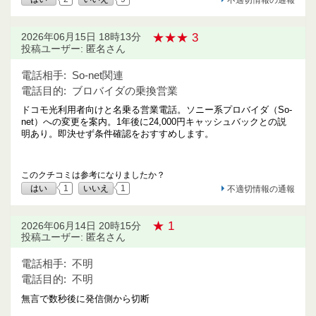
★★★ 3
2026年06月15日 18時13分
投稿ユーザー: 匿名さん
電話相手:
So-net関連
電話目的:
ブロバイダの乗換営業
ドコモ光利用者向けと名乗る営業電話。ソニー系プロバイダ（So-
net）への変更を案内。1年後に24,000円キャッシュバックとの説
明あり。即決せず条件確認をおすすめします。
このクチコミは参考になりましたか？
はい
1
いいえ
1
不適切情報の通報
★ 1
2026年06月14日 20時15分
投稿ユーザー: 匿名さん
電話相手:
不明
電話目的:
不明
無言で数秒後に発信側から切断