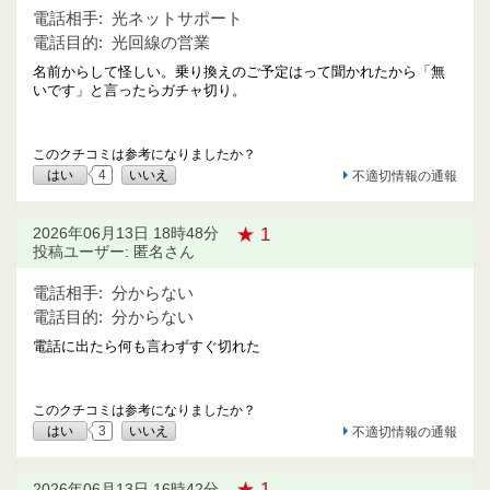
電話相手:
光ネットサポート
電話目的:
光回線の営業
名前からして怪しい。乗り換えのご予定はって聞かれたから「無
いです」と言ったらガチャ切り。
このクチコミは参考になりましたか？
はい
4
いいえ
不適切情報の通報
★ 1
2026年06月13日 18時48分
投稿ユーザー: 匿名さん
電話相手:
分からない
電話目的:
分からない
電話に出たら何も言わずすぐ切れた
このクチコミは参考になりましたか？
はい
3
いいえ
不適切情報の通報
★ 1
2026年06月13日 16時42分