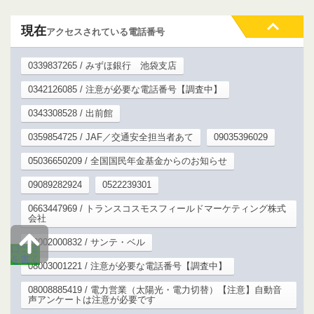
現在
アクセスされている電話番号
0339837265 / みずほ銀行 池袋支店
0342126085 / 注意が必要な電話番号【調査中】
0343308528 / 出前館
0359854725 / JAF／交通安全担当者あて
09035396029
05036650209 / 全国国民年金基金からのお知らせ
09089282924
0522239301
0663447969 / トランスコスモスフィールドマーケティング株式
会社
08002000832 / サンテ・ベル
口コミ
を書く
08003001221 / 注意が必要な電話番号【調査中】
08008885419 / 電力営業（太陽光・電力切替）【注意】自動音
声アンケートは注意が必要です