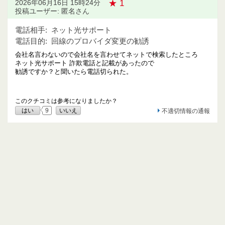
★ 1
2026年06月16日 15時24分
投稿ユーザー: 匿名さん
電話相手:
ネット光サポート
電話目的:
回線のプロバイダ変更の勧誘
会社名言わないので会社名を言わせてネットで検索したところ
ネット光サポート 詐欺電話と記載があったので
勧誘ですか？と聞いたら電話切られた。
このクチコミは参考になりましたか？
はい
9
いいえ
不適切情報の通報