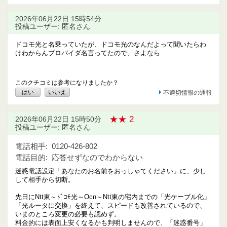
2026年06月22日 15時54分
投稿ユーザー: 匿名さん
ドコモ光と名乗っていたが、ドコモ光のなんだよって聞いたらわ
けわからんプロバイダ名言ってたので、さよなら
このクチコミは参考になりましたか？
はい
いいえ
不適切情報の通報
★★ 2
2026年06月22日 15時50分
投稿ユーザー: 匿名さん
電話相手:
0120-426-802
電話目的:
応答せずなのでわからない
迷惑電話設定「あなたのお名前をおっしゃてください」に、少し
して相手から切断。
先日にNtt東～ﾄﾞｺﾓ光～Ocn～Ntt東の宅内までの「光ケーブル化」
「光ルータに交換」を終えて、スピードも改善されているので、
いまのところ変更の必要も認めず。
料金的には表面上安くなるかも判明しませんので、「迷惑番号」