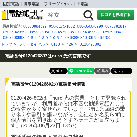
固定電話
携帯電話
フリーダイヤル
IP電話
口コミを投稿する
最新検索語:
08080884329
050-3175-1652
080-0500-6999
0671782817
05035049862
0852328050
03-4579-3351
0354367322
0350500841
0367408993
０６４９８０００５２
0363880340
0675264700
05017827008
0800-555-3650
0120426288
0447382778
08007004239
トップ
>
フリーダイヤル
>
0120
>
426
>
0120426802
0677130838
05030968733
05020306467
0120200272
050 5785 9038
080 2529 7691
0366358728
電話番号0120426802はnuro 光の営業です
共有
電話番号0120426802の電話番号情報
0120-426-802は「nuro 光の営業」として登録され
ていますが、利用者からは不審な勧誘電話として
の報告が多く寄せられています。特に光回線の乗
り換えや割引を謳いながら、会社名を名乗らずに
個人情報を聞き出そうとするケースが目立ちま
す。(2026年06月23日 13:57)
電話番号の概要とアクセス状況