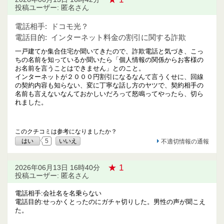
投稿ユーザー: 匿名さん
電話相手:
ドコモ光？
電話目的:
インターネット料金の割引に関する詐欺
一戸建てか集合住宅か聞いてきたので、詐欺電話と気づき、こっ
ちの名前を知っているか聞いたら「個人情報の関係からお客様の
お名前を言うことはできません」とのこと。
インターネットが２０００円割引になるなんて言うくせに、回線
の契約内容も知らない、変に丁寧な話し方のヤツで、契約相手の
名前も言えないなんておかしいだろって怒鳴ってやったら、切ら
れました。
このクチコミは参考になりましたか？
はい
5
いいえ
不適切情報の通報
★ 1
2026年06月13日 16時40分
投稿ユーザー: 匿名さん
電話相手:会社名を名乗らない
電話目的:せっかくとったのにガチャ切りした。男性の声が聞こえ
た。