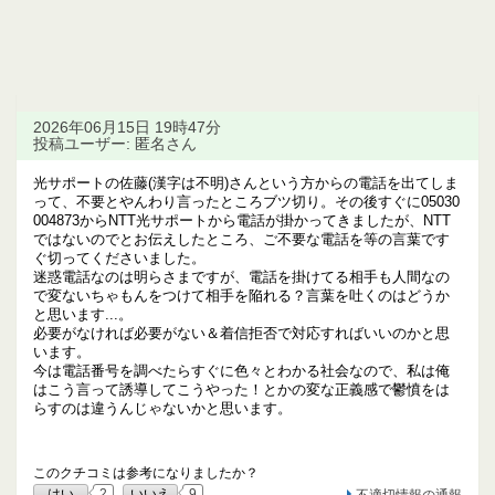
2026年06月15日 19時47分
投稿ユーザー: 匿名さん
光サポートの佐藤(漢字は不明)さんという方からの電話を出てしま
って、不要とやんわり言ったところブツ切り。その後すぐに05030
004873からNTT光サポートから電話が掛かってきましたが、NTT
ではないのでとお伝えしたところ、ご不要な電話を等の言葉です
ぐ切ってくださいました。
迷惑電話なのは明らさまですが、電話を掛けてる相手も人間なの
で変ないちゃもんをつけて相手を陥れる？言葉を吐くのはどうか
と思います...。
必要がなければ必要がない＆着信拒否で対応すればいいのかと思
います。
今は電話番号を調べたらすぐに色々とわかる社会なので、私は俺
はこう言って誘導してこうやった！とかの変な正義感で鬱憤をは
らすのは違うんじゃないかと思います。
このクチコミは参考になりましたか？
はい
2
いいえ
9
不適切情報の通報