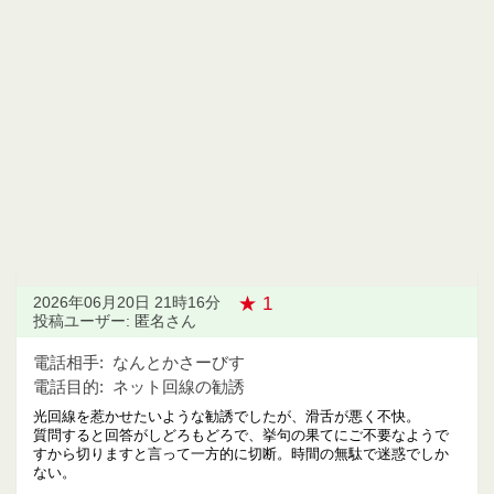
★ 1
2026年06月20日 21時16分
投稿ユーザー: 匿名さん
電話相手:
なんとかさーびす
電話目的:
ネット回線の勧誘
光回線を惹かせたいような勧誘でしたが、滑舌が悪く不快。
質問すると回答がしどろもどろで、挙句の果てにご不要なようで
すから切りますと言って一方的に切断。時間の無駄で迷惑でしか
ない。