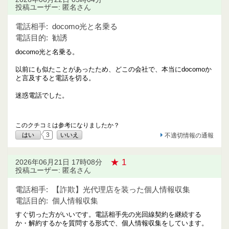
投稿ユーザー: 匿名さん
電話相手:
docomo光と名乗る
電話目的:
勧誘
docomo光と名乗る。
以前にも似たことがあったため、どこの会社で、本当にdocomoか
と言及すると電話を切る。
迷惑電話でした。
このクチコミは参考になりましたか？
はい
3
いいえ
不適切情報の通報
★ 1
2026年06月21日 17時08分
投稿ユーザー: 匿名さん
電話相手:
【詐欺】光代理店を装った個人情報収集
電話目的:
個人情報収集
すぐ切った方がいいです。電話相手先の光回線契約を継続する
か・解約するかを質問する形式で、個人情報収集をしています。