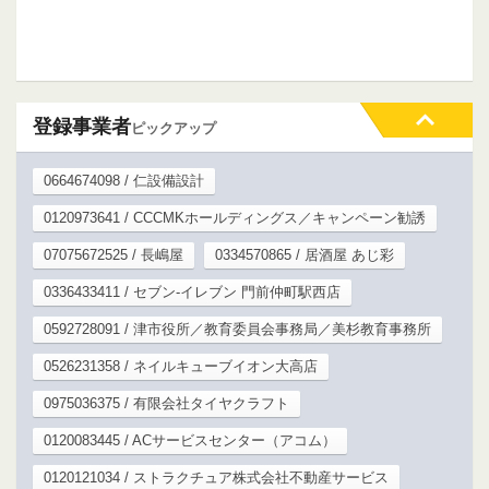
登録事業者
ピックアップ
0664674098 / 仁設備設計
0120973641 / CCCMKホールディングス／キャンペーン勧誘
07075672525 / 長嶋屋
0334570865 / 居酒屋 あじ彩
0336433411 / セブン-イレブン 門前仲町駅西店
0592728091 / 津市役所／教育委員会事務局／美杉教育事務所
0526231358 / ネイルキューブイオン大高店
0975036375 / 有限会社タイヤクラフト
0120083445 / ACサービスセンター（アコム）
0120121034 / ストラクチュア株式会社不動産サービス