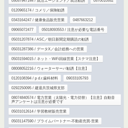
05057947144 / 就活エージェント／就活勧誘
0570010552
0120965174 / コメリ／保険勧誘
0343164247 / 健康食品販売営業
0487663212
09065072477
05018093553 / 注意が必要な電話番号
05031207874 / ASC／朝日新聞定期購読の勧誘
05031287386 / データX／会計総務への営業
05031594015 / ネット・WiFi回線営業【ステマ注意】
08008052216 / ウォーターサーバ勧誘【注意】
0120108394 / p d.r.歯科材料
09033105793
0292250095 / 建退共茨城県支部
08074840574 / 電力営業（太陽光・電力切替）【注意】自動音
声アンケートは注意が必要です
05031012614 / 学習教材販売営業
05031147590 / プライムパートナー-不動産売買-営業