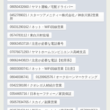
08050432660 / ヤマト運輸／宅配ドライバー
0452789021 / スターツアメニティー株式会社／神奈川第2営業
所
05031290162 / ネット・WiFi回線営業
0574783112 / 東白川村役場
09063453718 / 注意が必要な電話番号
07076671293 / ヤマトホームコンビニエンス高崎支店
08062443823 / 注意が必要な電話【犯罪系】
08003000741 / ネット・WiFi回線営業【注意】
08046596741
0120992576 / オークローンマーケティング
0342238180 / クオレガ人材紹介営業
0354465716 / 日本セーフティー／家賃保証
05057834765 / スカイ／副業営業