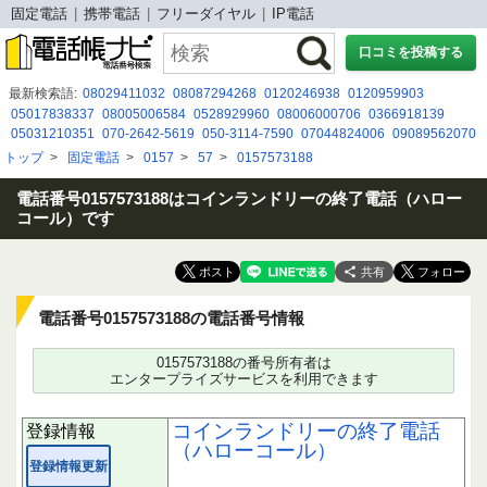
固定電話
携帯電話
フリーダイヤル
IP電話
口コミを投稿する
最新検索語:
08029411032
08087294268
0120246938
0120959903
05017838337
08005006584
0528929960
08006000706
0366918139
05031210351
070-2642-5619
050-3114-7590
07044824006
09089562070
090 4598 7831
08080884277
05031500342
080-2787-5967
08073488901
トップ
>
固定電話
>
0157
>
57
>
0157573188
0342140201
05031554264
05031076991
05055303297
0120274460
05038026813
電話番号0157573188はコインランドリーの終了電話（ハロー
コール）です
共有
電話番号0157573188の電話番号情報
0157573188の番号所有者は
エンタープライズサービスを利用できます
コインランドリーの終了電話
登録情報
（ハローコール）
登録情報更新