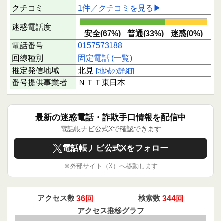
クチコミ
1件／クチコミを見る▶
迷惑電話度
安全(67%)
普通(33%)
迷惑(0%)
電話番号
0157573188
回線種別
固定電話 (一覧)
推定発信地域
北見
[地域の詳細]
番号提供事業者
ＮＴＴ東日本
最新の迷惑電話・詐欺手口情報を配信中
電話帳ナビ公式Xで確認できます
電話帳ナビ公式Xをフォロー
※外部サイト（X）へ移動します
アクセス数
36回
検索数
344回
アクセス推移グラフ