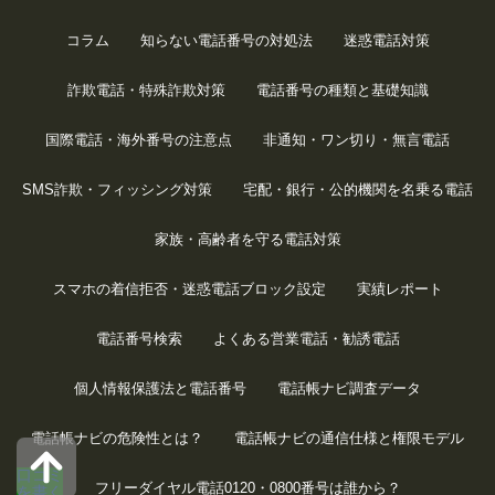
コラム
知らない電話番号の対処法
迷惑電話対策
詐欺電話・特殊詐欺対策
電話番号の種類と基礎知識
国際電話・海外番号の注意点
非通知・ワン切り・無言電話
SMS詐欺・フィッシング対策
宅配・銀行・公的機関を名乗る電話
家族・高齢者を守る電話対策
スマホの着信拒否・迷惑電話ブロック設定
実績レポート
電話番号検索
よくある営業電話・勧誘電話
個人情報保護法と電話番号
電話帳ナビ調査データ
電話帳ナビの危険性とは？
電話帳ナビの通信仕様と権限モデル
口コミ
フリーダイヤル電話0120・0800番号は誰から？
を書く