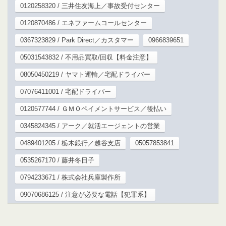
0120258320 / 三井住友海上／事故受付センター
0120870486 / エネファームコールセンター
0367323829 / Park Direct／カスタマー
0966839651
05031543832 / 不用品買取/回収【料金注意】
08050450219 / ヤマト運輸／宅配ドライバー
07076411001 / 宅配ドライバー
0120577744 / ＧＭＯペイメントサービス／後払い
0345824345 / アーク／就活エージェントの営業
0489401205 / 栃木銀行／越谷支店
05057853841
0535267170 / 藤井冬日子
0794233671 / 株式会社兵庫製作所
09070686125 / 注意が必要な電話【犯罪系】