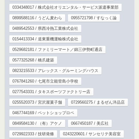
0334348017 / 株式会社オリエンタル・サービス派遣事業部
0899588116 / うどん麦わら
0955721798 / すなっく論
0489542553 / 県西冷熱工業株式会社
0154413334 / 道東重機運輸株式会社
0529682181 / ファミリーマート／錦三伊勢町通店
0577325268 / 橋爪建築
0823215533 / アレックス・グルーミングハウス
0767841260 / 七尾市立能登島小学校
0277543331 / タキスポーツファクトリー店
0255520373 / 宮沢屋菓子舗
0729560275 / まるぜん洋品店
0467744169 / ペットショップロペ
0849584130 / （有）アケノ
0667450187 / 美広社
0729922333 / 技研発條
0243220601 / サンセリテ美容室