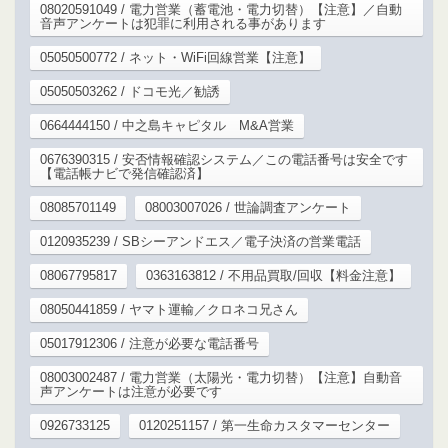
08020591049 / 電力営業（蓄電池・電力切替）【注意】／自動
音声アンケートは犯罪に利用される事があります
05050500772 / ネット・WiFi回線営業【注意】
05050503262 / ドコモ光／勧誘
0664444150 / 中之島キャピタル M&A営業
0676390315 / 安否情報確認システム／この電話番号は安全です
【電話帳ナビで発信確認済】
08085701149
08003007026 / 世論調査アンケート
0120935239 / SBシーアンドエス／電子決済の営業電話
08067795817
0363163812 / 不用品買取/回収【料金注意】
08050441859 / ヤマト運輸／クロネコ兄さん
05017912306 / 注意が必要な電話番号
08003002487 / 電力営業（太陽光・電力切替）【注意】自動音
声アンケートは注意が必要です
0926733125
0120251157 / 第一生命カスタマーセンター