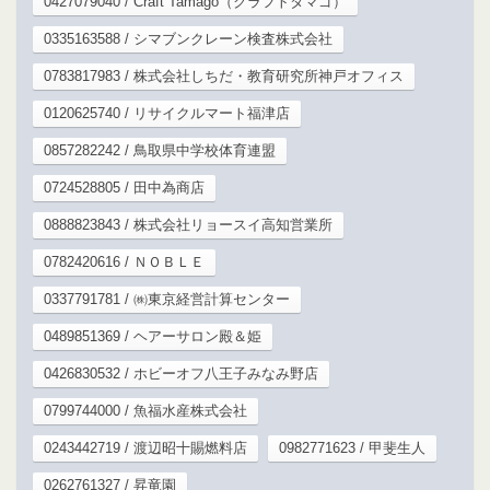
0427079040 / Craft Tamago（クラフトタマゴ）
0335163588 / シマブンクレーン検査株式会社
0783817983 / 株式会社しちだ・教育研究所神戸オフィス
0120625740 / リサイクルマート福津店
0857282242 / 鳥取県中学校体育連盟
0724528805 / 田中為商店
0888823843 / 株式会社リョースイ高知営業所
0782420616 / ＮＯＢＬＥ
0337791781 / ㈱東京経営計算センター
0489851369 / ヘアーサロン殿＆姫
0426830532 / ホビーオフ八王子みなみ野店
0799744000 / 魚福水産株式会社
0243442719 / 渡辺昭十賜燃料店
0982771623 / 甲斐生人
0262761327 / 昇竜園