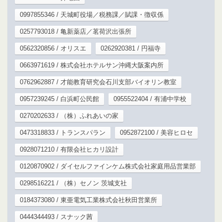
0997855346 / 天城町役場／税務課／賦課・徴収係
0257793018 / 亀新薬店／茗荷沢出張所
0562320856 / オリスエ
0262920381 / 円福寺
0663971619 / 株式会社ホテルサン沖縄大阪案内所
0762962887 / 才能教育研究会石川支部バイオリン教室
0957239245 / 白浜町公民館
0955522404 / 有浦中学校
0270202633 / （株）ふれあいの家
0473318833 / トランスパラン
0952872100 / 美容ヒロセ
0928071210 / 有限会社ヒカリ設計
0120870902 / ダイセルファインケム株式会社家庭用品営業部
0298516221 / （株）セノン 茨城支社
0184373080 / 東亜電気工業株式会社秋田営業所
0444344493 / スナック茜