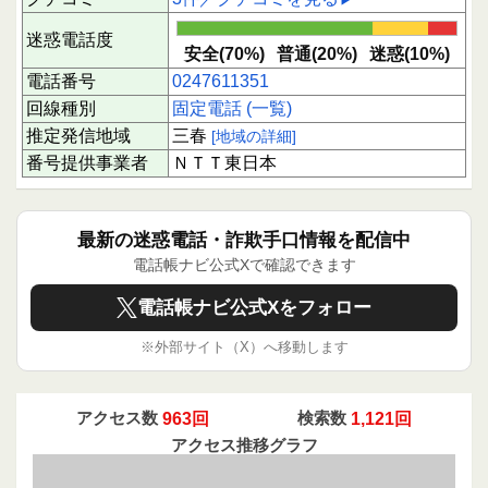
迷惑電話度
安全(70%)
普通(20%)
迷惑(10%)
電話番号
0247611351
回線種別
固定電話 (一覧)
推定発信地域
三春
[地域の詳細]
番号提供事業者
ＮＴＴ東日本
最新の迷惑電話・詐欺手口情報を配信中
電話帳ナビ公式Xで確認できます
電話帳ナビ公式Xをフォロー
※外部サイト（X）へ移動します
アクセス数
963回
検索数
1,121回
アクセス推移グラフ