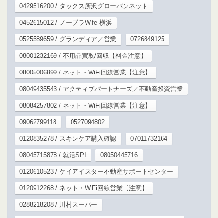
0429516200 / タックス所沢グローバンネット
0452615012 / ノーブラWife 横浜
0525589659 / グランディア／営業
0726849125
08001232169 / 不用品買取/回収【料金注意】
08005006999 / ネット・WiFi回線営業【注意】
08049435543 / アクティブパートナーズ／不動産投資営業
08084257802 / ネット・WiFi回線営業【注意】
09062799118
0527094802
0120835278 / スキンケア購入確認
07011732164
08045715878 / 就活SPI
08050445716
0120610523 / ケイアイスター不動産サポートセンター
0120912268 / ネット・WiFi回線営業【注意】
0288218208 / 川村スーパー