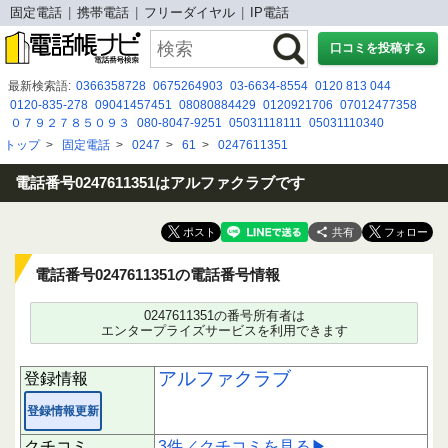
固定電話
携帯電話
フリーダイヤル
IP電話
口コミを投稿する
最新検索語:
0366358728
0675264903
03-6634-8554
0120 813 044
0120-835-278
09041457451
08080884429
0120921706
07012477358
０７９２７８５０９３
080-8047-9251
05031118111
05031110340
07052792947
08002226390
0120958471
05030923926
09047917832
トップ
>
固定電話
>
0247
>
61
>
0247611351
05058383923
09017711053
050 3111 0340
08002002023
08007009639
080 1414 5127
08094139342
電話番号0247611351はアルファクラブです
共有
電話番号0247611351の電話番号情報
0247611351の番号所有者は
エンタープライズサービスを利用できます
アルファクラブ
登録情報
登録情報更新
クチコミ
3件／クチコミを見る▶