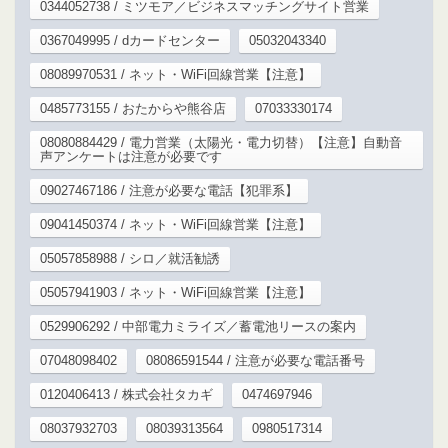
0344052738 / ミツモア／ビジネスマッチングサイト営業
0367049995 / dカードセンター
05032043340
08089970531 / ネット・WiFi回線営業【注意】
0485773155 / おたからや熊谷店
07033330174
08080884429 / 電力営業（太陽光・電力切替）【注意】自動音
声アンケートは注意が必要です
09027467186 / 注意が必要な電話【犯罪系】
09041450374 / ネット・WiFi回線営業【注意】
05057858988 / シロ／就活勧誘
05057941903 / ネット・WiFi回線営業【注意】
0529906292 / 中部電力ミライズ／蓄電池リースの案内
07048098402
08086591544 / 注意が必要な電話番号
0120406413 / 株式会社タカギ
0474697946
08037932703
08039313564
0980517314