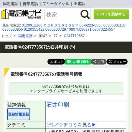
固定電話
携帯電話
フリーダイヤル
IP電話
口コミを投稿する
最新検索語:
0120912268
０３６３１６１０８７
06-6223-6635
08005001137
0366360855
0120355422
08003007297
08075080371
08070224557
0120102800
0120032600
08006664921
09047917832
08090182965
トップ
>
固定電話
>
0247
>
77
>
0247773567
08003335622
08003009069
０９２７３３１８５５
05031265112
07033334871
050-5292-0513
08000800190
05017904577
0120406924
0120829571
0120-035-000
電話番号0247773567は石井印刷です
共有
電話番号0247773567の電話番号情報
0247773567の番号所有者は
エンタープライズサービスを利用できます
石井印刷
登録情報
登録情報更新
クチコミ
1件／クチコミを見る▶