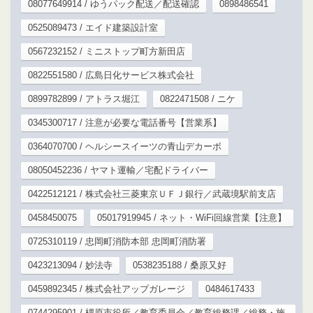
08077649914 / ゆうパック配送／配送確認
0898486541
0525089473 / エイド建築設計室
0567232152 / ミニストップ町方新田店
0822551580 / 広島日化サービス株式会社
0899782899 / アトラス堀江
0822471508 / ニケ
0345300717 / 注意が必要な電話番号【営業系】
0364070700 / ヘルシースイーツの青山デカーボ
08050452236 / ヤマト運輸／宅配ドライバー
0422512121 / 株式会社三菱東京ＵＦＪ銀行／武蔵境駅前支店
0458450075
05017919945 / ネット・WiFi回線営業【注意】
0725310119 / 忠岡町消防本部 忠岡町消防署
0423213094 / 妙法寺
0538235188 / 桑原又好
0459892345 / 株式会社アップガレージ
0484617433
0744295901 / 橿原市役所／教育委員会／教育総務課／総務・施