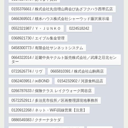
0155376661 / 株式会社丸信増山商会ぴあざフクハラ西帯広店
0466369501 / 積水ハウス株式会社シャーウッド藤沢展示場
0552321987 / Ｙ・ＪＵＮＫＯ
0224518242
0368921730 / エイブル集金管理
0458300773 / 有限会社サンネットシステム
0664322014 / 近畿中央ヤクルト販売株式会社／武庫之荘北セン
ター
0722626774 / リヴ
0665810391 / 株式会社山駒商店
0362403951 / ㈱BOND
0154232902 / 河原食料品店
0266787633 / 保険テラス レイクウォーク岡谷店
0572252911 / 多治見市役所／区画整理課現地事務所
0120912268 / ネット・WiFi回線営業【注意】
0886549383 / クチーナタケダ