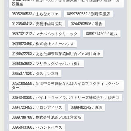
設担当
0895286533 / まちなカフェ
0899780532 / 別府洋服店
0120548418 / 安芸津歯科医院
0244263506 / 澄香
0897321212 / マナベペットクリニック
0899714202 / 亀八
0899823450 / 株式会社マミーハウス
0188522203 / あきた湖東農業協同組合／五城目倉庫
0898353602 / マリテックジャパン（株）
0965377020 / ダスキン本野
0252305559 / 新潟中央整体院なんばカイロプラクティックセン
ター
0364040330 / バイオ・ラッドラボラトリーズ株式会社／修理部
0894723453 / サロンアイリス
0899482342 / 真珠
0899789789 / 株式会社池総／堀江営業所
0895843368 / セカンドハウス