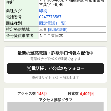
＜〒963-4602＞ 福島県田村市常葉町
住所
常葉字上町46
業種タグ
印刷
電話番号
0247773567
回線種別
固定電話 (一覧)
推定発信地域
三春
[地域の詳細]
番号提供事業者
ＮＴＴ東日本
最新の迷惑電話・詐欺手口情報を配信中
電話帳ナビ公式Xで確認できます
電話帳ナビ公式Xをフォロー
※外部サイト（X）へ移動します
アクセス数
145回
検索数
4,402回
アクセス推移グラフ