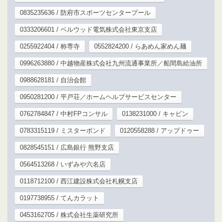
0835235636 / 防府市スポーツセンタープール
0333206601 / ベルウッド電気株式会社東京支店
0255922404 / 称専寺
0552824200 / らあめん家めん麺
0996263880 / 中越物産株式会社九州流通事業所／船間島給油所
0988628181 / 自治会館
0950281200 / 平戸荘／ホームヘルプサービスセンター
0762784847 / 中村FPコンサル
0138231000 / キャビン
0783315119 / ミスターボンド
0120558288 / アップドゥー
0828545151 / 広島銀行 熊野支店
0564513268 / いずみや六名店
0118712100 / 西江建設株式会社札幌支店
0197738955 / てんカラット
0453162705 / 株式会社生薬研究所