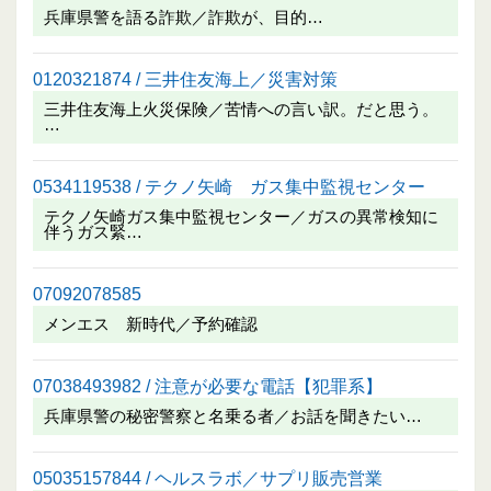
兵庫県警を語る詐欺／詐欺が、目的…
0120321874 / 三井住友海上／災害対策
三井住友海上火災保険／苦情への言い訳。だと思う。
…
0534119538 / テクノ矢崎 ガス集中監視センター
テクノ矢崎ガス集中監視センター／ガスの異常検知に
伴うガス緊…
07092078585
メンエス 新時代／予約確認
07038493982 / 注意が必要な電話【犯罪系】
兵庫県警の秘密警察と名乗る者／お話を聞きたい…
05035157844 / ヘルスラボ／サプリ販売営業