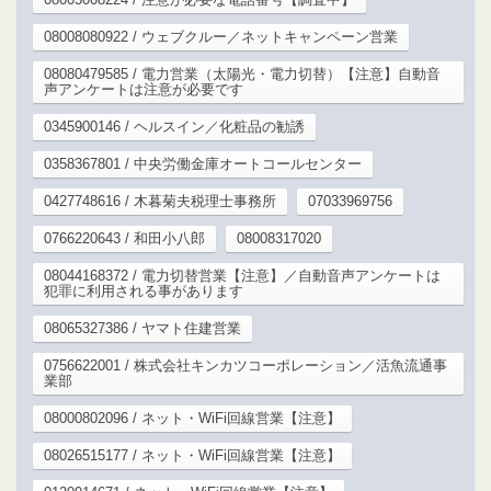
08008080922 / ウェブクルー／ネットキャンペーン営業
08080479585 / 電力営業（太陽光・電力切替）【注意】自動音
声アンケートは注意が必要です
0345900146 / ヘルスイン／化粧品の勧誘
0358367801 / 中央労働金庫オートコールセンター
0427748616 / 木暮菊夫税理士事務所
07033969756
0766220643 / 和田小八郎
08008317020
08044168372 / 電力切替営業【注意】／自動音声アンケートは
犯罪に利用される事があります
08065327386 / ヤマト住建営業
0756622001 / 株式会社キンカツコーポレーション／活魚流通事
業部
08000802096 / ネット・WiFi回線営業【注意】
08026515177 / ネット・WiFi回線営業【注意】