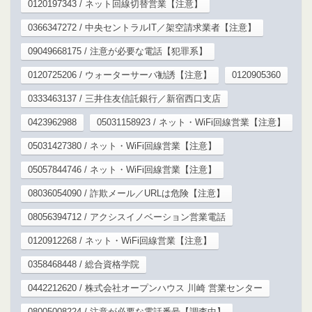
0120197343 / ネット回線切替営業【注意】
0366347272 / 中央セントラルIT／架空請求業者【注意】
09049668175 / 注意が必要な電話【犯罪系】
0120725206 / ウォーターサーバ勧誘【注意】
0120905360
0333463137 / 三井住友信託銀行／新宿西口支店
0423962988
05031158923 / ネット・WiFi回線営業【注意】
05031427380 / ネット・WiFi回線営業【注意】
05057844746 / ネット・WiFi回線営業【注意】
08036054090 / 詐欺メール／URLは危険【注意】
08056394712 / アクシスイノベーション営業電話
0120912268 / ネット・WiFi回線営業【注意】
0358468448 / 総合資格学院
0442212620 / 株式会社オープンハウス 川崎 営業センター
08005008224 / 注意が必要な電話番号【調査中】