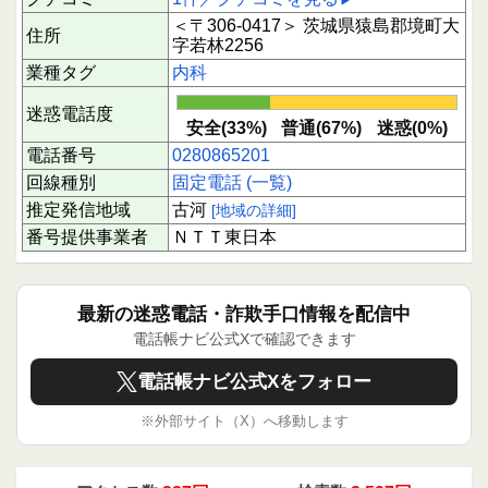
＜〒306-0417＞ 茨城県猿島郡境町大
住所
字若林2256
業種タグ
内科
迷惑電話度
安全(33%)
普通(67%)
迷惑(0%)
電話番号
0280865201
回線種別
固定電話 (一覧)
推定発信地域
古河
[地域の詳細]
番号提供事業者
ＮＴＴ東日本
最新の迷惑電話・詐欺手口情報を配信中
電話帳ナビ公式Xで確認できます
電話帳ナビ公式Xをフォロー
※外部サイト（X）へ移動します