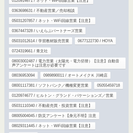
0120914671 / ネット・WiFi回線営業【注意】
0363698631 / 不動産営業／売却相談
05031207857 / ネット・WiFi回線営業【注意】
0367447328 / いえらぶパートナーズ営業
05031012614 / 学習教材販売営業
0677122730 / HOYA
0724319661 / 青文社
08003002487 / 電力営業（太陽光・電力切替）【注意】自動音
声アンケートは注意が必要です
08036953094
0989890011 / オートメイクＫ 川崎店
08001117381 / ソフトバンク／機種変更営業
05055459718
0120974677 / ヒルトン・グランド・バケーションズ／営業
05031110340 / 不動産売買・投資営業【注意】
08005004045 / 防災アンケート【身元不明】注意
08029311445 / ネット・WiFi回線営業【注意】