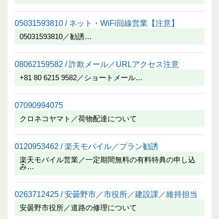
05031593810 / ネット・WiFi回線営業【注意】
05031593810／勧誘…
08062159582 / 詐欺メール／URLアクセス注意
+81 80 6215 9582／ショートメール…
07090994075
クロネコヤマト／荷物配達について
0120953462 / 楽天モバイル／プラン勧誘
楽天モバイル営業／一定期間無料の有料特典の申し込
み…
0263712425 / 安曇野市／市役所／建設課／維持担当
安曇野市役所／道路の修理について