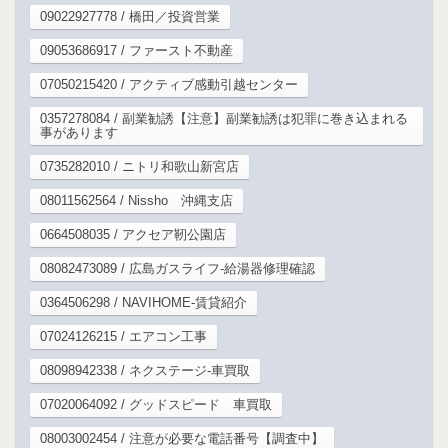
09022927778 / 橋田／投資営業
09053686917 / ファースト不動産
07050215420 / アクティブ感動引越センター
0357278084 / 副業勧誘【注意】副業勧誘は犯罪に巻き込まれる
事があります
0735282010 / ニトリ和歌山新宮店
08011562564 / Nissho 沖縄支店
0664508035 / アクセア靭公園店
08082473089 / 広島ガスライフ-給湯器修理確認
0364506298 / NAVIHOME-賃貸紹介
07024126215 / エアコン工事
08098942338 / ネクステージ-車買取
07020064092 / グッドスピード 車買取
08003002454 / 注意が必要な電話番号【調査中】