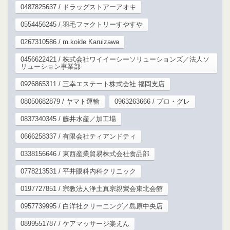
0487825637 / ドラッグストアーアオキ
0554456245 / 羽毛ファクトリーすやすや
0267310586 / m.koide Karuizawa
0456622421 / 株式会社ワイイーシーソリューションズ／法人ソ
リューション事業部
0926865311 / 三幸エステート株式会社 福岡支店
08050682879 / ヤマト運輸
0963263666 / プロ・グレ
0837340345 / 藤井水産／加工場
0666258337 / 有限会社ティアンドティ
0338156646 / 東西産業貿易株式会社食品部
0778213531 / 平井眼科内科クリニック
0197727851 / 宗教法人浄土真宗親鸞会東北会館
0957739995 / 白洋社クリーニング／島原中央店
0899551787 / ケアマッサージ楽えん