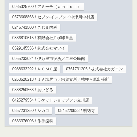
0985325700 / アミーチ（ａｍｉｃｉ）
0573668868 / セブン‐イレブン／中津川中村店
0246741500 / こじま内科
0336810615 / 有限会社片柳印章堂
0529145556 / 株式会社マツイ
0955233024 / 伊万里市役所／二里公民館
0988633292 / ＮＯＭＯ屋
0761731205 / 株式会社カガコン
0263520213 / ＪＡ塩尻市／宗賀支所／桔梗ヶ原出張所
0888250563 / あいどる
0425279554 / ラケットショップフジ立川店
0857231250 / シカゴ
0845220933 / 明徳寺
0536376006 / 作手歯科