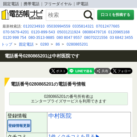
固定電話
携帯電話
フリーダイヤル
IP電話
口コミを投稿する
最新検索語:
0120234910
05030994559
0335814321
07012477665
070-5679-4201
0120-899-543
05031211924
08080479716
0120965168
0120 998 754
080-3513-9885
080 8047 9557
08070221556
03 6842 3455
03 6897 5573
05038511060
08080884434
050-3092-3926
08020590843
トップ
>
固定電話
>
0280
>
86
>
0280865201
08089480113
050-3125-6362
07015263429
08015851598
08014145200
08005009089
電話番号0280865201は中村医院です
共有
電話番号0280865201の電話番号情報
0280865201の番号所有者は
エンタープライズサービスを利用できます
中村医院
登録情報
登録情報更新
クチコミ
1件／クチコミを見る▶