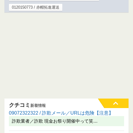
0120150773 / 赤帽拓進運送
クチコミ
新着情報
09072322322 / 詐欺メール／URLは危険【注意】
詐欺業者／詐欺 現金お祭り開催中って笑…