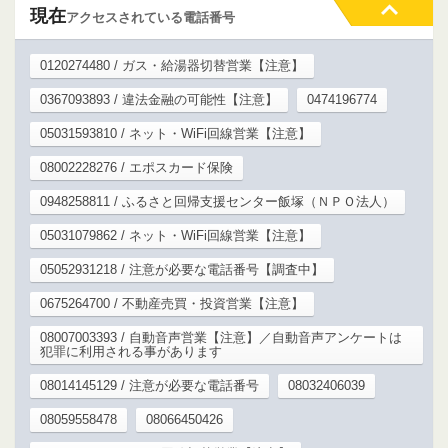
現在
アクセスされている電話番号
0120274480 / ガス・給湯器切替営業【注意】
0367093893 / 違法金融の可能性【注意】
0474196774
05031593810 / ネット・WiFi回線営業【注意】
08002228276 / エポスカード保険
0948258811 / ふるさと回帰支援センター飯塚（ＮＰＯ法人）
05031079862 / ネット・WiFi回線営業【注意】
05052931218 / 注意が必要な電話番号【調査中】
0675264700 / 不動産売買・投資営業【注意】
08007003393 / 自動音声営業【注意】／自動音声アンケートは
犯罪に利用される事があります
08014145129 / 注意が必要な電話番号
08032406039
08059558478
08066450426