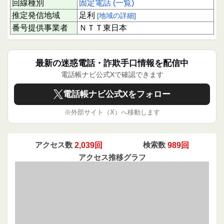
回線種別
固定電話 (一覧)
検討してください。
推定発信地域
足利
[地域の詳細]
下にスクロールすると実際に電話に応答された方
番号提供事業者
ＮＴＴ東日本
のクチコミを読むことができます。
あなたの1回のクチコミ投稿が、同じように不安
を感じる誰かの助けとなり、被害防止につながり
ます。ぜひ情報共有にご協力ください。
最新の迷惑電話・詐欺手口情報を配信中
電話帳ナビ公式Xで確認できます
電話帳ナビ公式Xをフォロー
※外部サイト（X）へ移動します
アクセス数
2,039回
検索数
989回
アクセス推移グラフ