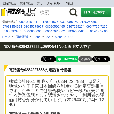
固定電話
携帯電話
フリーダイヤル
IP電話
口コミを投稿する
最新検索語:
08043161847
0120984575
0332005150
0120256882
07033454924
08045275957
08020591465
0467225274
090 7759 7250
05055263765
08008080918
09047925662
0800-080-8333
0120 762 065
080 8047 9298
050-5291-5353
09017623836
05030955199
0534018856
トップ
>
固定電話
>
0284
>
22
>
0284227888
0120665231
0800 300 2504
０５０３１５４２８２６
05017908484
08003000630
09071584472
電話番号0284227888は株式会社No.1 両毛支店です
共有
電話番号0284227888の電話番号情報
株式会社No.1 両毛支店（0284-22-7888）は足利
地域のＮＴＴ東日本回線を利用する固定電話番号
です。クチコミでは複合機やコピー機の販売に関
する営業電話として認識されており、利用者の評
価は賛否が分かれています。(2026年07月24日 12:
40)
電話番号の概要と利用状況