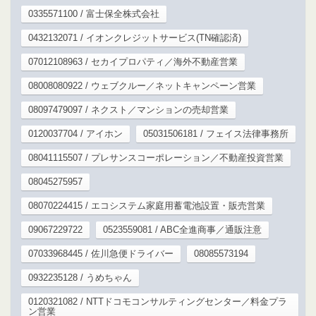
0335571100 / 富士保全株式会社
0432132071 / イオンクレジットサービス(TN確認済)
07012108963 / セカイプロパティ／海外不動産営業
08008080922 / ウェブクルー／ネットキャンペーン営業
08097479097 / ネクスト／マンションの売却営業
0120037704 / アイホン
05031506181 / フェイス法律事務所
08041115507 / プレサンスコーポレーション／不動産投資営業
08045275957
08070224415 / エコシステム家庭用蓄電池設置・販売営業
09067229722
0523559081 / ABC全進商事／通販注意
07033968445 / 佐川急便ドライバー
08085573194
0932235128 / うめちゃん
0120321082 / NTTドコモコンサルティングセンター／料金プラ
ン営業