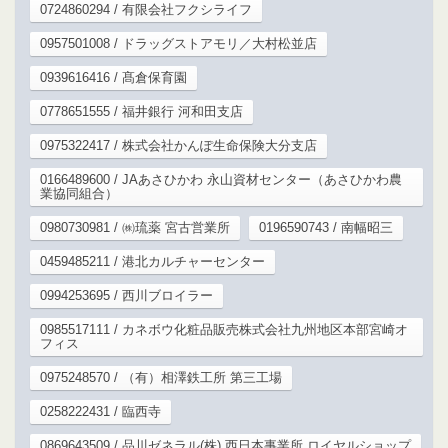
0724860294 / 有限会社フクシライフ
0957501008 / ドラッグストアモリ／大村松並店
0939616416 / 髙倉保育園
0778651555 / 福井銀行 河和田支店
0975322417 / 株式会社かんぽ生命保険大分支店
0166489600 / JAあさひかわ 永山資材センター（あさひかわ農
業協同組合）
0980730981 / ㈱琉薬 宮古営業所
0196590743 / 南幅昭三
0459485211 / 港北カルチャーセンター
0994253695 / 西川ブロイラー
0985517111 / カネボウ化粧品販売株式会社九州地区本部宮崎オ
フィス
0975248570 / （有）相澤鉄工所 第三工場
0258222431 / 臨西寺
0869643509 / 品川ゼネラル(株) 西日本事業所 ロイヤルショップ