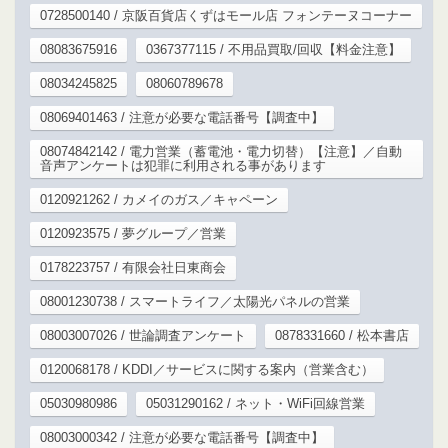
0728500140 / 京阪百貨店くずはモール店 フォンテーヌコーナー
08083675916
0367377115 / 不用品買取/回収【料金注意】
08034245825
08060789678
08069401463 / 注意が必要な電話番号【調査中】
08074842142 / 電力営業（蓄電池・電力切替）【注意】／自動
音声アンケートは犯罪に利用される事があります
0120921262 / カメイのガス／キャペーン
0120923575 / 夢グループ／営業
0178223757 / 有限会社日東商会
08001230738 / スマートライフ／太陽光パネルの営業
08003007026 / 世論調査アンケート
0878331660 / 松本書店
0120068178 / KDDI／サービスに関する案内（営業含む）
05030980986
05031290162 / ネット・WiFi回線営業
08003000342 / 注意が必要な電話番号【調査中】