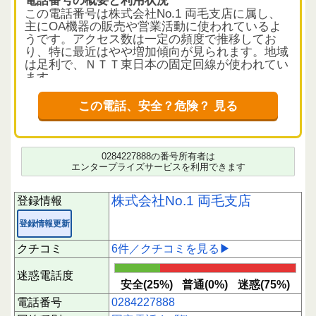
この電話番号は株式会社No.1 両毛支店に属し、
主にOA機器の販売や営業活動に使われているよ
うです。アクセス数は一定の頻度で推移してお
り、特に最近はやや増加傾向が見られます。地域
は足利で、ＮＴＴ東日本の固定回線が使われてい
ます。
クチコミから読み解く電話の実態
この電話、安全？危険？ 見る
クチコミは6件で、平均評価は2.17とやや低めで
す。安全と評価された件数は1件に対し、迷惑と
感じる評価が3件と多く、利用者の間で対応に差
がある様子がうかがえます。内容としては、複合
0284227888の番号所有者は
機関連の営業電話であることが多く、担当者の対
エンタープライズサービスを利用できます
応に好感を持つ声もある一方、しつこい電話や社
名に対する不信感を示す意見も見られます。短時
株式会社No.1 両毛支店
登録情報
間に偏った評価は確認されていません。
登録情報更新
利用者へのアドバイス
営業電話としての性質が強いため、内容に心当た
クチコミ
6件／クチコミを見る▶
りがない場合や不審に感じる場合は慎重な対応が
望まれます。社名が独特であることから、電話の
迷惑電話度
意図を確認したい場合は折り返し前に情報収集を
安全(25%)
普通(0%)
迷惑(75%)
行うことが安全です。応答時は必要に応じて詳細
電話番号
0284227888
を尋ね、納得できない場合は対応を控える選択も