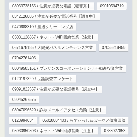
08063738156 / 注意が必要な電話【犯罪系】
09010594719
0342126085 / 注意が必要な電話番号【調査中】
0470688310 / 渡辺クリーニング店
05031128867 / ネット・WiFi回線営業【注意】
0671678185 / 太陽光パネルメンテナンス営業
07035218459
07042761406
08049583161 / プレサンスコーポレーション／不動産投資営業
0120197329 / 世論調査アンケート
09091822557 / 注意が必要な電話番号【調査中】
08045267575
08047096529 / 詐欺メール／アクセス危険【注意】
0120994634
05018084403 / らでぃっしゅぼーや／債権回収
05030950803 / ネット・WiFi回線営業【注意】
0783027853