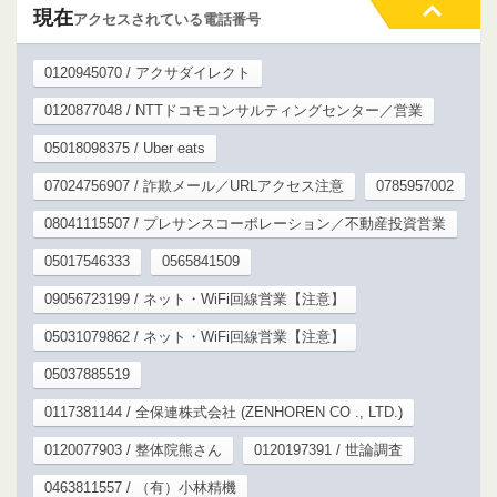
現在
アクセスされている電話番号
0120945070 / アクサダイレクト
0120877048 / NTTドコモコンサルティングセンター／営業
05018098375 / Uber eats
07024756907 / 詐欺メール／URLアクセス注意
0785957002
08041115507 / プレサンスコーポレーション／不動産投資営業
05017546333
0565841509
09056723199 / ネット・WiFi回線営業【注意】
05031079862 / ネット・WiFi回線営業【注意】
05037885519
0117381144 / 全保連株式会社 (ZENHOREN CO ., LTD.)
0120077903 / 整体院熊さん
0120197391 / 世論調査
0463811557 / （有）小林精機