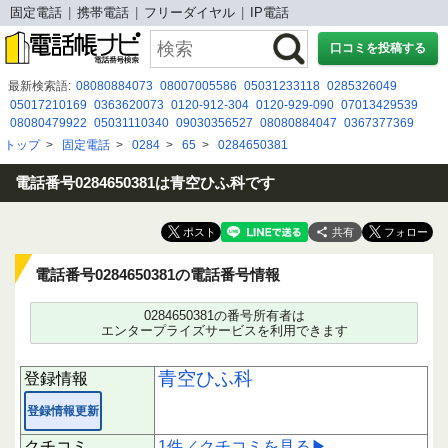
固定電話
携帯電話
フリーダイヤル
IP電話
口コミを投稿する
最新検索語:
08080884073
08007005586
05031233118
0285326049
05017210169
0363620073
0120-912-304
0120-929-090
07013429539
08080479922
05031110340
09030356527
08080884047
0367377369
08080884304
08007004239
0798-75-0320
08080479716
090-1923-9157
トップ
>
固定電話
>
0284
>
65
>
0284650381
09049541282
08009191250
070-5063-7541
09081499197
080 4992 4915
0345211109
電話番号0284650381は青空ひふ科です
共有
電話番号0284650381の電話番号情報
0284650381の番号所有者は
エンタープライズサービスを利用できます
青空ひふ科
登録情報
登録情報更新
クチコミ
1件／クチコミを見る▶