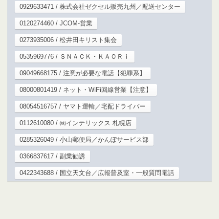
0929633471 / 株式会社ゼクセル販売九州／配送センター
0120274460 / JCOM-営業
0273935006 / 松井田キリスト集会
0535969776 / ＳＮＡＣＫ・ＫＡＯＲｉ
09049668175 / 注意が必要な電話【犯罪系】
08000801419 / ネット・WiFi回線営業【注意】
08054516757 / ヤマト運輸／宅配ドライバー
0112610080 / ㈱インテリックス 札幌店
0285326049 / 小山郵便局／かんぽサービス部
0366837617 / 副業勧誘
0422343688 / 国立天文台／広報普及室・一般質問電話