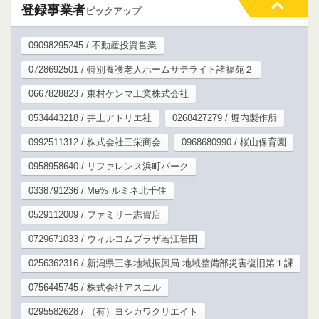
登録事業者
ピックアップ
09098295245 / 不動産投資営業
0728692501 / 特別養護老人ホームサテライト諸福苑２
0667828823 / 東村ケンマ工業株式会社
0534443218 / 井上アトリエ社
0268427279 / 堀内製作所
0992511312 / 株式会社三栄商会
0968680990 / 桜山保育園
0958958640 / リファレンス浜町パーク
0338791236 / Me% ルミネ北千住
0529112009 / ファミリー志賀店
0729671033 / ウィルコムプラザ若江岩田
0256362316 / 新潟県三条地域振興局 地域整備部災害復旧第１課
0756445745 / 株式会社アスエル
0295582628 / （有）ヨシカワクリエイト