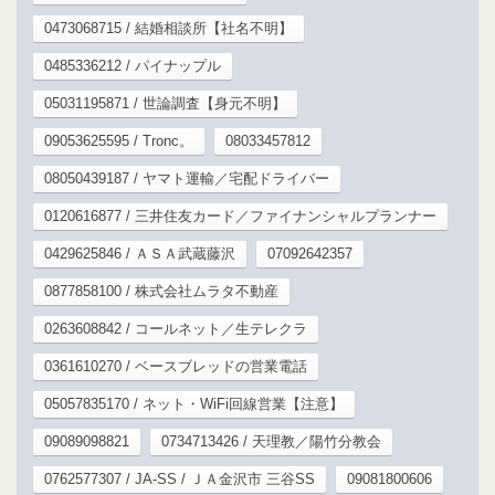
0473068715 / 結婚相談所【社名不明】
0485336212 / パイナップル
05031195871 / 世論調査【身元不明】
09053625595 / Tronc。
08033457812
08050439187 / ヤマト運輸／宅配ドライバー
0120616877 / 三井住友カード／ファイナンシャルプランナー
0429625846 / ＡＳＡ武蔵藤沢
07092642357
0877858100 / 株式会社ムラタ不動産
0263608842 / コールネット／生テレクラ
0361610270 / ベースブレッドの営業電話
05057835170 / ネット・WiFi回線営業【注意】
09089098821
0734713426 / 天理教／陽竹分教会
0762577307 / JA-SS / ＪＡ金沢市 三谷SS
09081800606