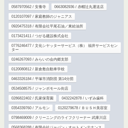
0587970562 / 安養寺
0663082936 / 赤帽辻丸運送店
0120107097 / 家庭教師のジャニアス
0920475318 / 有限会社平尾石油／東給油所
0173421411 / つがる建設株式会社
0776246477 / 文化シヤッターサービス（株） 福井サービスセン
ター
0246267093 / みらいの会内郷支部
0120080812 / 新倉敷自動車学校
0463326184 / 平塚市消防団 第14分団
0534508575 / ジャンボモール街店
0286822402 / 氏家保育園
0432242878 / いずみ歯科
0354339760 / アルモン
0120279678 / ＢＵＳＨ美容室
0798469009 / クリーニングのライフクリーナー 武庫川店
0568368288 / 有限会社ジャパン・オートメンテナンス