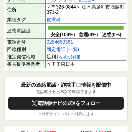
＜〒326-0844＞ 栃木県足利市鹿島町
住所
371-2
業種タグ
皮膚科
迷惑電話度
安全(100%)
普通(0%)
迷惑(0%)
電話番号
0284650381
回線種別
固定電話 (一覧)
推定発信地域
足利
[地域の詳細]
番号提供事業者
ＮＴＴ東日本
最新の迷惑電話・詐欺手口情報を配信中
電話帳ナビ公式Xで確認できます
電話帳ナビ公式Xをフォロー
※外部サイト（X）へ移動します