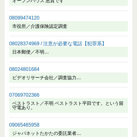
オープンハウス 悪質です
08099474120
市役所／介護保険認定調査
08028374969 / 注意が必要な電話【犯罪系】
日本郵便／不明…
08024801684
ビデオリサーチ会社／調査協力…
07069702366
ベストラスト／不明 ベストラスト平田です。という留
守電あり。
09065465958
ジャパネットたかたの委託業者…