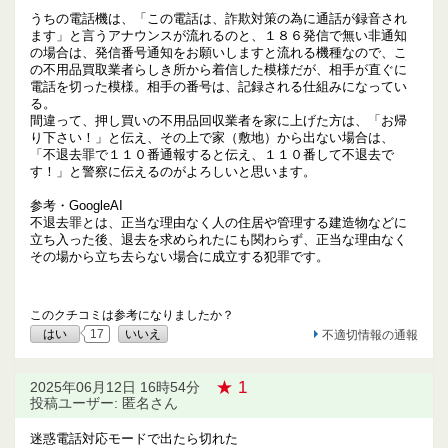
うちの電話機は、「この電話は、詐欺対策の為に通話が録音され
ます」と言うアナウンスが流れるのと、１８６発信で無い非通知
の場合は、発信番号通知をお願いしますと流れる機種なので、こ
の不用品買取業者らしき所から着信した模様だが、相手が直ぐに
電話を切った模様。相手の番号は、記録される仕組みになってい
る。
間違って、押し買いの不用品回収業者を家に上げた方は、「お帰
り下さい！」と伝え、その上で家（敷地）から出ない場合は、
「不退去罪で１１０番通報すると伝え、１１０番して不退去で
す！」と警察に伝えるのがよろしいと思います。
参考・GoogleAI
不退去罪とは、正当な理由なく人の住居や管理する建造物などに
立ち入った後、退去を求められたにも関わらず、正当な理由なく
その場から立ち去らない場合に成立する犯罪です。
このクチコミは参考になりましたか？
はい
17
いいえ
不適切情報の通報
★ 1
2025年06月12日 16時54分
投稿ユーザー: 匿名さん
迷惑電話対応モードで出たら切れた