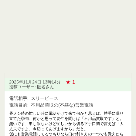
★ 1
2025年11月24日 13時14分
投稿ユーザー: 匿名さん
電話相手:
スリーピース
電話目的:
不用品買取の(不躾な)営業電話
昼メシ時の忙しい時に電話かけて来て何かと思えば、勝手に喋り
立てた挙句、何かと思って要件を聞けば「不用品買取です」と。
無いです、申し訳ないけど忙しいから切る下手口調で言えば「大
丈夫ですよ、今切ってあげますから」だと。
仮にも営業電話してるつもりなら口の利き方の一つでも覚えたら