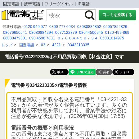
固定電話
携帯電話
フリーダイヤル
IP電話
口コミを投稿する
最新検索語:
0120 949 077
0800 777 0934
08080884852
05057852826
08076650541
08080884294
0677122879
08044500945
0120-499-869
08080479301
090 4598 7831
０７０６４４５９７３４
05031014975
0120 929 090
070-2642-5619
0120-088-232
05057852533
05031596079
トップ
>
固定電話
>
03
>
4221
>
0342213335
０８００１００７６３４
0120785504
0366827546
0120958471
0120366547
08074841883
08008052212
電話番号0342213335は不用品買取/回収【料金注意】です
共有
電話番号0342213335の電話番号情報
不用品買取・回収を名乗る電話番号「03-4221-33
35」からの着信が多く報告されています。多くの
利用者が不快感を示しており、営業手法や対応に
注意が必要な状況です。(2026年03月30日 17:58)
電話番号の概要と利用状況
この番号は東京を拠点とする不用品買取・回収業