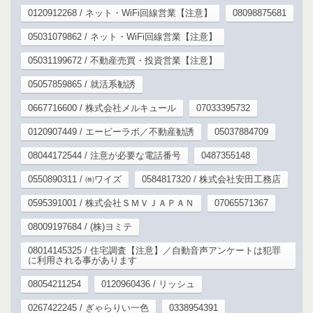
0120912268 / ネット・WiFi回線営業【注意】
08098875681
05031079862 / ネット・WiFi回線営業【注意】
05031199672 / 不動産売買・投資営業【注意】
05057859865 / 就活系勧誘
0667716600 / 株式会社メルキュール
07033395732
0120907449 / エービーラボ／不動産勧誘
05037884709
08044172544 / 注意が必要な電話番号
0487355148
0550890311 / ㈱ワイズ
0584817320 / 株式会社安田工務店
0595391001 / 株式会社ＳＭＶＪＡＰＡＮ
07065571367
08009197684 / (株)ヨミテ
08014145325 / 住宅調査【注意】／自動音声アンケートは犯罪
に利用される事があります
08054211254
0120960436 / リッシュ
0267422245 / ぎゃらりい一色
0338954391