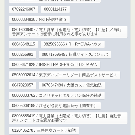
07092246907
08001114177
08008884838 / NKH受信料徴収
08016006407 / 電力営業（蓄電池・電力切替）【注意】／自動
音声アンケートは犯罪に利用される事があります
08046648115
0825093366 / R・RYOWAハウス
0868266991
08071769645 / 転職サイトスポジョバ
08098671828 / IRISH TRADERS Co.LTD JAPAN
05030902614 / 東京ディズニーリゾート商品ゲストサービス
0647023057
0676347484 / 大阪ガス／電気勧誘
08000803762 / コメリキャピタル／ガン保険の勧誘
08005008188 / 注意が必要な電話番号【調査中】
08008885419 / 電力営業（太陽光・電力切替）【注意】自動音
声アンケートは注意が必要です
0120406278 / 三井住友カード／勧誘