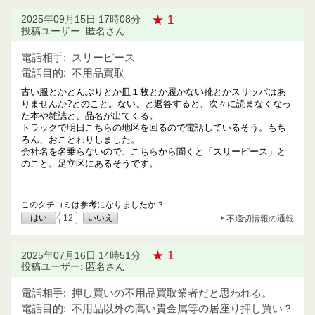
★ 1
2025年09月15日 17時08分
投稿ユーザー: 匿名さん
電話相手:
スリーピース
電話目的:
不用品買取
古い服とかどんぶりとか皿１枚とか履かない靴とかスリッパはあ
りませんか?とのこと。ない、と返答すると、次々に読まなくなっ
た本や雑誌と、品名が出てくる。
トラックで明日こちらの地区を回るので電話しているそう。もち
ろん、おことわりしました。
会社名を名乗らないので、こちらから聞くと「スリーピース」と
のこと。足立区にあるそうです。
このクチコミは参考になりましたか？
はい
12
いいえ
不適切情報の通報
★ 1
2025年07月16日 14時51分
投稿ユーザー: 匿名さん
電話相手:
押し買いの不用品買取業者だと思われる。
電話目的:
不用品以外の高い貴金属等の居座り押し買い？