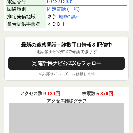
電話番号
0342213335
い取りを依頼する場合は、契約内容や料金体系を
十分に確認し、納得できない場合は断ることが重
回線種別
固定電話 (一覧)
要です。
推定発信地域
東京
[地域の詳細]
番号提供事業者
ＫＤＤＩ
下にスクロールすると実際に電話に応答された方
のクチコミを読むことができます。
あなたの1回のアクションが誰かを守る力になり
ます。ぜひ、体験を共有して安全な情報交換にご
最新の迷惑電話・詐欺手口情報を配信中
協力ください。
電話帳ナビ公式Xで確認できます
電話帳ナビ公式Xをフォロー
※外部サイト（X）へ移動します
アクセス数
9,139回
検索数
5,876回
アクセス推移グラフ