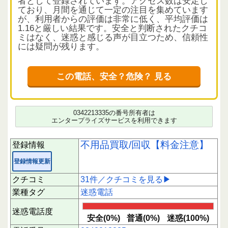
者として登録されています。アクセス数は安定し
ており、月間を通じて一定の注目を集めています
が、利用者からの評価は非常に低く、平均評価は
1.16と厳しい結果です。安全と判断されたクチコ
ミはなく、迷惑と感じる声が目立つため、信頼性
には疑問が残ります。
クチコミから読み解く電話の実態
多くのクチコミでは、電話の内容が不明瞭であっ
この電話、安全？危険？ 見る
たり、強引な営業が指摘されています。特に「ス
リーピース」と名乗るケースが多く、生活家電や
古い衣類、雑貨など幅広く不用品の有無をしつこ
く尋ねる手口が報告されています。対応が失礼で
0342213335の番号所有者は
あったり、留守電に不自然なメッセージが残され
エンタープライズサービスを利用できます
ることもあり、利用者の不信感を高めています。
営業電話としてのマナーに問題があるとの指摘も
不用品買取/回収【料金注意】
登録情報
多く、応答時にすぐ切られるケースも散見されま
す。
登録情報更新
注意すべきポイントと推奨対応
クチコミ
31件／クチコミを見る▶
この番号からの電話は、内容が不明瞭で強引な営
業種タグ
迷惑電話
業の可能性が高い状況です。知らない番号からの
着信には慎重に対応し、必要に応じて着信拒否設
迷惑電話度
定を検討してください。特に高齢者の方は、しつ
安全(0%)
普通(0%)
迷惑(100%)
こい勧誘に注意が必要です。万が一、不用品の買