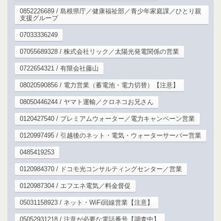
0852226689 / 島根県庁／健康福祉部／青少年家庭課／ひとり親
支援グループ
07033336249
07055689328 / 株式会社リック／太陽光発電関係の営業
0722654321 / 有限会社藤山
08020590856 / 電力営業（蓄電池・電力切替）【注意】
08050446244 / ヤマト運輸／クロネコお兄さん
0120427540 / プレミアムウォーター／電力キャンペーン営業
0120997495 / 引越後のネット・電気・ウォーターサーバー営業
0485419253
0120984370 / ドコモ光コンサルティングセンター／営業
0120987304 / エフエネ電気／料金督促
05031158923 / ネット・WiFi回線営業【注意】
05052931218 / 注意が必要な電話番号【調査中】