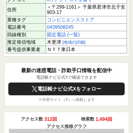
＜〒299-1161＞ 千葉県君津市北子安
住所
903-17
業種タグ
コンビニエンスストア
電話番号
0439508245
回線種別
固定電話 (一覧)
推定発信地域
木更津
[地域の詳細]
番号提供事業者
ＮＴＴ東日本
最新の迷惑電話・詐欺手口情報を配信中
電話帳ナビ公式Xで確認できます
電話帳ナビ公式Xをフォロー
※外部サイト（X）へ移動します
アクセス数
312回
検索数
1,494回
アクセス推移グラフ