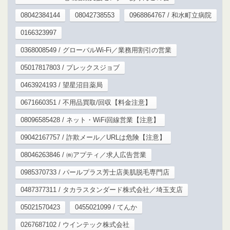
08042384144
08042738553
0968864767 / 和水町立病院
0166323997
0368008549 / グローバルWi-Fi／業務用割引の営業
05017817803 / プレックスジョブ
0463924193 / 望星沼目薬局
0671660351 / 不用品買取/回収【料金注意】
08096585428 / ネット・WiFi回線営業【注意】
09042167757 / 詐欺メール／URLは危険【注意】
08046263846 / ㈱アプティ／求人広告営業
0985370733 / パールプラス芳士店美肌脱毛専門店
0487377311 / タカラスタンダード株式会社／埼玉支店
05021570423
0455021099 / てんか
0267687102 / ウインテック株式会社