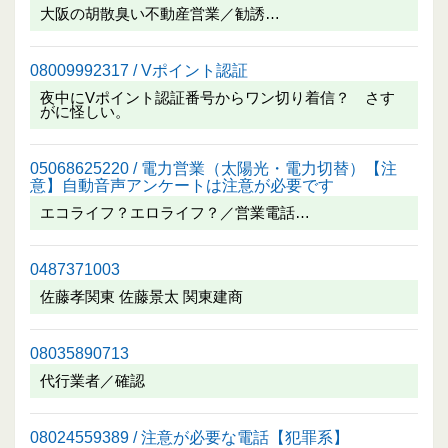
大阪の胡散臭い不動産営業／勧誘…
08009992317 / Vポイント認証
夜中にVポイント認証番号からワン切り着信？ さす
がに怪しい。
05068625220 / 電力営業（太陽光・電力切替）【注
意】自動音声アンケートは注意が必要です
エコライフ？エロライフ？／営業電話…
0487371003
佐藤孝関東 佐藤景太 関東建商
08035890713
代行業者／確認
08024559389 / 注意が必要な電話【犯罪系】