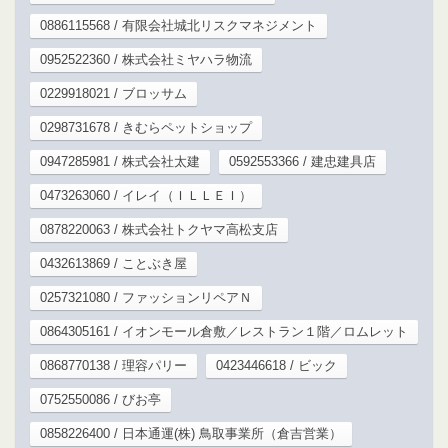
0886115568 / 有限会社城北リスクマネジメント
0952522360 / 株式会社ミヤハラ物流
0229918021 / ブロッサム
0298731678 / きむらペットショップ
0947285981 / 株式会社太建
0592553366 / 建忠建具店
0473263060 / イレイ（ＩＬＬＥＩ）
0878220063 / 株式会社トクヤマ高松支店
0432613869 / ことぶき屋
0257321080 / ファッションリペアＮ
0864305161 / イオンモール倉敷／レストラン１階／ロムレット
0868770138 / 理容パリー
0423446618 / ビック
0752550086 / びお亭
0858226400 / 日本通運(株) 鳥取事業所（倉吉営業）