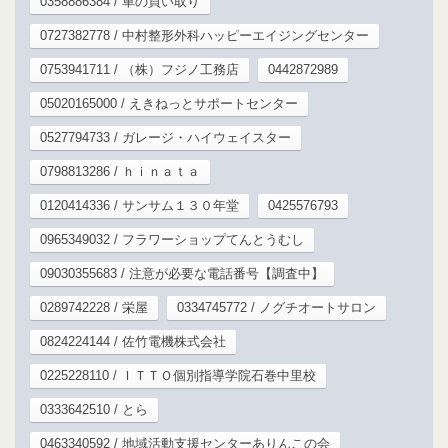
0358886384 / 車の買い取り
0727382778 / 中村整形外科ハッピーエイジングセンター
0753941711 / （株）フジノ工務店
0442872989
05020165000 / えきねっとサポートセンター
0527794733 / ガレージ・ハイウェイスター
0798813286 / ｈｉｎａｔａ
0120414336 / サンサム１３０年堂
0425576793
0965349032 / フラワーショップてんとうむし
09030355683 / 注意が必要な電話番号【調査中】
0289742228 / 栄屋
0334745772 / ノグチオートサロン
0824224144 / 佐竹電機株式会社
0225228110 / ＩＴＴＯ個別指導学院石巻中里校
0333642510 / とら
0463340592 / 地域活動支援センターありんこの会