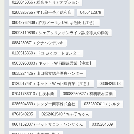
0120045066 / 総合キャリアオプション
0280926755 / すし蔵一番／総和店
0456412879
08042762439 / 詐欺メール／URLは危険【注意】
08098119898 / シェアクリ／オンライン診療導入の勧誘
0884230871 / タナハシデンキ
0120513360 / ドコモ/ｄカードセンター
05030950803 / ネット・WiFi回線営業【注意】
0835224426 / 山口県立総合医療センター
0120917481 / ネット・WiFi回線営業【注意】
0336429913
07041736013 / 住友林業
08088250827 / 有料取材営業
0286594339 / レンダー商事株式会社
0332807411 / シルク
0764540205
0262461540 / ちゃ子ちゃん
0667152007 / ペットサロン・ワンサくん
0335264509