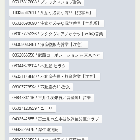
05017817868 / プレックスジョブ営業
18335582611 / 注意が必要な電話【犯罪系】
05018698090 / 注意が必要な電話番号【営業系】
08007775236 / レクタヴィア／ポケットwifiの営業
08008080481 / 海産物販売営業【注意】
0362063550 / 武蔵コーポレーション㈱ 東京本社
08044676904 / 不動産 ヒラタ
05031149899 / 不動産売買・投資営業【注意】
08007778594 / 不動産売却-営業
0484736116 / 三井住友銀行／資産運用営業
05017123929 / ニトリ
0492542855 / 富士見市立水谷放課後児童クラブ
0992529878 / 厚生連病院