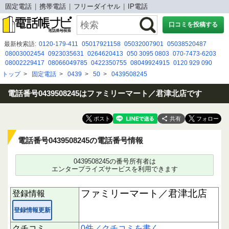
固定電話
携帯電話
フリーダイヤル
IP電話
口コミを投稿する
最新検索語:
0120-179-411
05017921158
05032007901
05038520487
08003002454
0923035631
0264620413
050 3095 0803
070-7473-6203
08002229417
08066049785
0422350755
08049924915
0120 929 090
08035331235
05030917031
0120127026
080-3533-1235
05031118111
トップ
>
固定電話
>
0439
>
50
>
0439508245
08094139342
05068642021
09013981011
050-3091-7031
03-6696-6707
0963554571
電話番号0439508245はファミリーマート／君津北店です
共有
電話番号0439508245の電話番号情報
0439508245の番号所有者は
エンタープライズサービスを利用できます
ファミリーマート／君津北店
登録情報
登録情報更新
クチコミ
0件／クチコミを書く