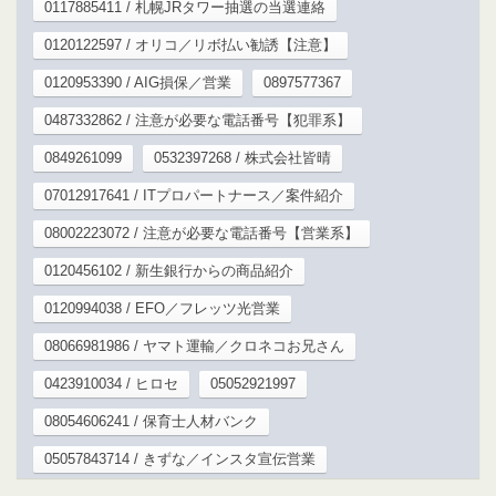
0117885411 / 札幌JRタワー抽選の当選連絡
0120122597 / オリコ／リボ払い勧誘【注意】
0120953390 / AIG損保／営業
0897577367
0487332862 / 注意が必要な電話番号【犯罪系】
0849261099
0532397268 / 株式会社皆晴
07012917641 / ITプロパートナース／案件紹介
08002223072 / 注意が必要な電話番号【営業系】
0120456102 / 新生銀行からの商品紹介
0120994038 / EFO／フレッツ光営業
08066981986 / ヤマト運輸／クロネコお兄さん
0423910034 / ヒロセ
05052921997
08054606241 / 保育士人材バンク
05057843714 / きずな／インスタ宣伝営業