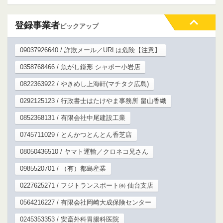
登録事業者
ピックアップ
09037926640 / 詐欺メール／URLは危険【注意】
0358768466 / 魚がし鎌形 シャポー小岩店
0822363922 / やきめし上海軒(マチタク広島)
0292125123 / 行政書士はたけやま事務所 畠山香織
0852368131 / 有限会社中尾建設工業
0745711029 / とんかつとんとん香芝店
08050436510 / ヤマト運輸／クロネコ兄さん
0985520701 / （有）都島産業
0227625271 / フジトランスポート㈱ 仙台支店
0564216227 / 有限会社岡崎大成保険センター
0245353353 / 安斎外科胃腸科医院