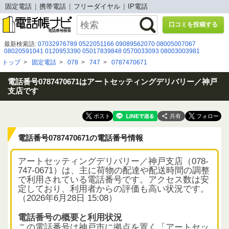
固定電話
携帯電話
フリーダイヤル
IP電話
口コミを投稿する
最新検索語:
07032976789
0522051166
09089562070
08005007067
08020591041
0120953390
05017839848
0570033093
08003003981
05057831473
0120443043
0120171075
０８０６０６２０７０６
0120537356
トップ
>
固定電話
>
078
>
747
>
0787470671
0120020052
090-5137-0476
0663811477
078-945-7570
03-4579-3351
080-9540-3564
05031102908
0367377085
0662259109
0570783781
08008080918
電話番号0787470671はアートセッティングデリバリー／神戸
支店です
共有
電話番号0787470671の電話番号情報
アートセッティングデリバリー／神戸支店（078-
747-0671）は、主に荷物の配達や配送時間の調整
で利用されている電話番号です。アクセス数は安
定しており、利用者からの評価も高い状況です。
（2026年6月28日 15:08）
電話番号の概要と利用状況
この電話番号は神戸市に拠点を置く「アートセッ