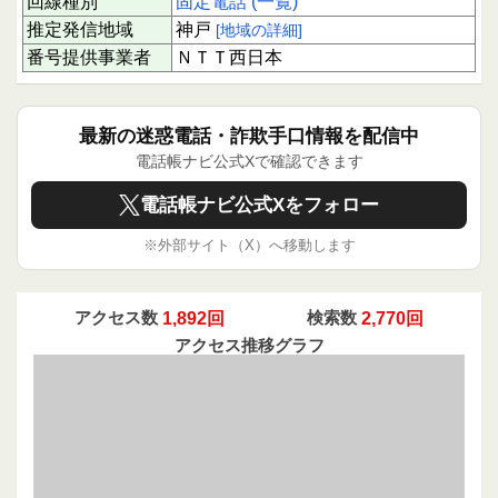
回線種別
固定電話 (一覧)
下にスクロールすると実際に電話に応答された方
のクチコミを読むことができます。
推定発信地域
神戸
[地域の詳細]
あなたの体験を投稿することで、同じように不安
番号提供事業者
ＮＴＴ西日本
を感じる方々の助けになります。情報共有は被害
防止につながり、あなたの1回のアクションが誰
かを守る大切な一歩です。ぜひご協力ください。
最新の迷惑電話・詐欺手口情報を配信中
電話帳ナビ公式Xで確認できます
電話帳ナビ公式Xをフォロー
※外部サイト（X）へ移動します
アクセス数
1,892回
検索数
2,770回
アクセス推移グラフ