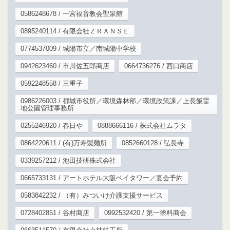
0586248678 / 一宮福音教会聖泉館
0895240114 / 有限会社ＺＲＡＮＳＥ
0774537009 / 城陽市立／南城陽中学校
0942623460 / 市川佐五郎商店
0664736276 / 西口商店
0592248558 / 三重子
0986226003 / 都城市役所／環境森林部／環境政策課／上長飯霊
地公園管理事務所
0255246920 / 春日や
0888666116 / 株式会社ムラタ
0864220611 / (有)万寿製麺所
0852660128 / 弘長寺
0339257212 / 池田技研株式会社
0665733131 / アートホテル大阪ベイタワー／宴会予約
0583842232 / （有）みついけ介護支援サービス
0728402851 / 谷村商店
0992532420 / 第一塗料商会