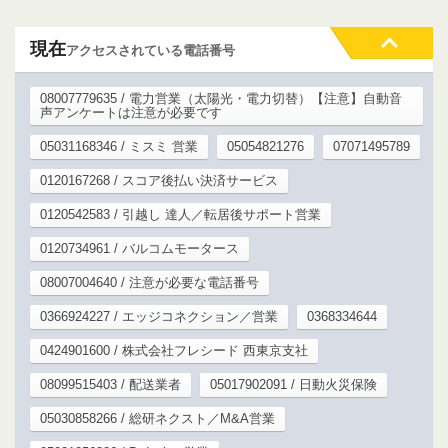
現在
アクセスされている電話番号
08007779635 / 電力営業（太陽光・電力切替）【注意】自動音
声アンケートは注意が必要です
05031168346 / ミスミ 営業
05054821276
07071495789
0120167268 / スコア後払い決済サービス
0120542583 / 引越し 達人／転居後サポート営業
0120734961 / バルコムモータース
08007004640 / 注意が必要な電話番号
0366924227 / エッジコネクション／営業
0368334644
0424901600 / 株式会社フレシード 西東京支社
08099515403 / 配送業者
05017902091 / 日動火災保険
05030858266 / 総研ネクスト／M&A営業