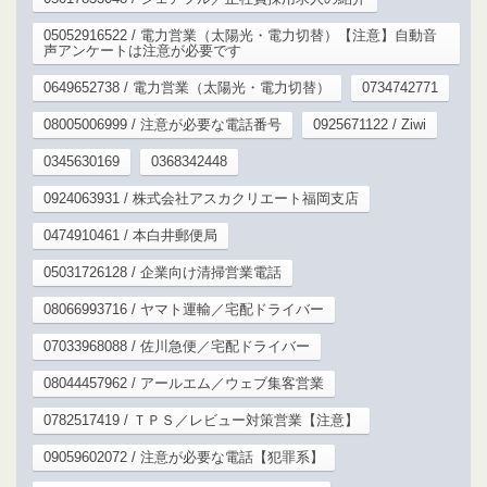
05052916522 / 電力営業（太陽光・電力切替）【注意】自動音
声アンケートは注意が必要です
0649652738 / 電力営業（太陽光・電力切替）
0734742771
08005006999 / 注意が必要な電話番号
0925671122 / Ziwi
0345630169
0368342448
0924063931 / 株式会社アスカクリエート福岡支店
0474910461 / 本白井郵便局
05031726128 / 企業向け清掃営業電話
08066993716 / ヤマト運輸／宅配ドライバー
07033968088 / 佐川急便／宅配ドライバー
08044457962 / アールエム／ウェブ集客営業
0782517419 / ＴＰＳ／レビュー対策営業【注意】
09059602072 / 注意が必要な電話【犯罪系】