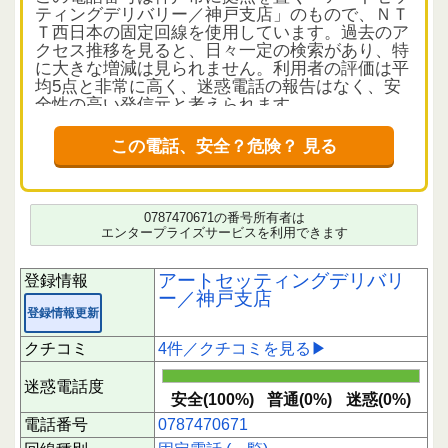
ティングデリバリー／神戸支店」のもので、ＮＴ
Ｔ西日本の固定回線を使用しています。過去のア
クセス推移を見ると、日々一定の検索があり、特
に大きな増減は見られません。利用者の評価は平
均5点と非常に高く、迷惑電話の報告はなく、安
全性の高い発信元と考えられます。
クチコミから読み解く電話の実態
この電話、安全？危険？ 見る
クチコミは4件確認されており、内容は荷物の配
達連絡や配送時間の調整に関するものが中心で
す。引越しや物流配送の事前連絡として利用され
ているケースが多く、実際に配送を依頼した方か
0787470671の番号所有者は
らも肯定的な評価が寄せられています。短時間に
エンタープライズサービスを利用できます
偏った評価は見られず、信頼できる情報として参
考にしてよいでしょう。
アートセッティングデリバリ
登録情報
ー／神戸支店
応答時の注意点
登録情報更新
この番号からの着信は、配送に関する連絡である
可能性が高い状況です。心当たりのある荷物や引
クチコミ
4件／クチコミを見る▶
越しの予定がある場合は、応答して詳細を確認し
てもよいでしょう。ただし、不明な場合は無理に
迷惑電話度
応答せず、折り返しの際に相手の正当性を確認す
安全(100%)
普通(0%)
迷惑(0%)
ることをおすすめします。
電話番号
0787470671