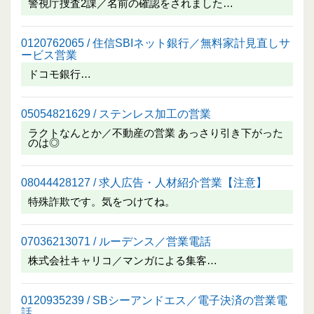
警視庁捜査2課／名前の確認をされました…
0120762065 / 住信SBIネット銀行／無料家計見直しサ
ービス営業
ドコモ銀行…
05054821629 / ステンレス加工の営業
ラクトなんとか／不動産の営業 あっさり引き下がった
のは◎
08044428127 / 求人広告・人材紹介営業【注意】
特殊詐欺です。気をつけてね。
07036213071 / ルーデンス／営業電話
株式会社キャリコ／マンガによる集客…
0120935239 / SBシーアンドエス／電子決済の営業電
話