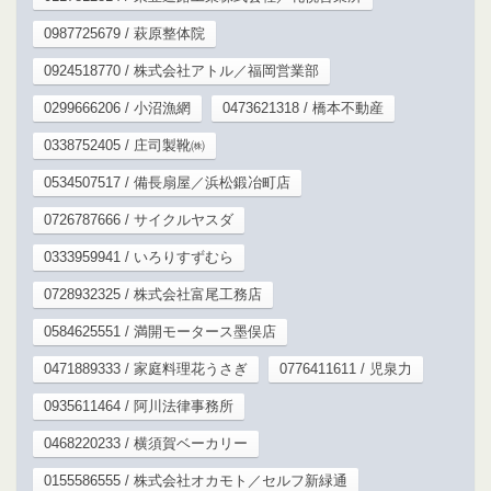
0987725679 / 萩原整体院
0924518770 / 株式会社アトル／福岡営業部
0299666206 / 小沼漁網
0473621318 / 橋本不動産
0338752405 / 庄司製靴㈱
0534507517 / 備長扇屋／浜松鍛冶町店
0726787666 / サイクルヤスダ
0333959941 / いろりすずむら
0728932325 / 株式会社富尾工務店
0584625551 / 満開モータース墨俣店
0471889333 / 家庭料理花うさぎ
0776411611 / 児泉力
0935611464 / 阿川法律事務所
0468220233 / 横須賀ベーカリー
0155586555 / 株式会社オカモト／セルフ新緑通