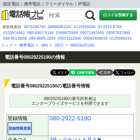
固定電話
携帯電話
フリーダイヤル
IP電話
口コミを投稿する
最新検索語:
0675264700
08088481102
0120556506
03 4570 8708
0120974561
080-8307-5144
0368975569
09072487645
05057837980
048 861 6656
080-8005-3265
05031110340
08092408833
0120996242
07015803053
08009191250
050-5050-7789
080-4636-6152
トップ
>
携帯電話
>
080
>
2922
>
08029225190
050-5292-2154
0367377336
0366945795
08049082394
08016052076
070-5063-7541
05031185225
電話番号08029225190の情報
共有
電話番号08029225190の電話番号情報
08029225190の番号所有者は
エンタープライズサービスを利用できます
080-2922-5190
登録情報
登録情報更新
クチコミ
3件／クチコミを見る▶