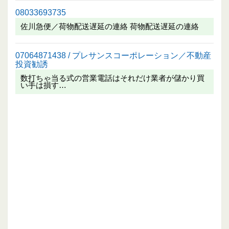
08033693735
佐川急便／荷物配送遅延の連絡 荷物配送遅延の連絡
07064871438 / プレサンスコーポレーション／不動産
投資勧誘
数打ちゃ当る式の営業電話はそれだけ業者が儲かり買
い手は損す…