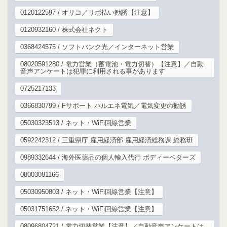
0120122597 / オリコ／リボ払い勧誘【注意】
0120932160 / 株式会社ネクト
0368424575 / ソフトバンク光／インターネット営業
08020591280 / 電力営業（蓄電池・電力切替）【注意】／自動
音声アンケートは犯罪に利用される事があります
0725217133
0366830799 / Fサポート ハルエネ電気／電気変更の勧誘
05030323513 / ネット・WiFi回線営業
0592242312 / 三重県庁 雇用経済部 雇用経済総務課 総務班
0989332644 / 海外医薬品の個人輸入代行 ボディーベターズ
08003081166
05030950803 / ネット・WiFi回線営業【注意】
05031751652 / ネット・WiFi回線営業【注意】
08096804721 / 電力切替営業【注意】／自動音声アンケートは