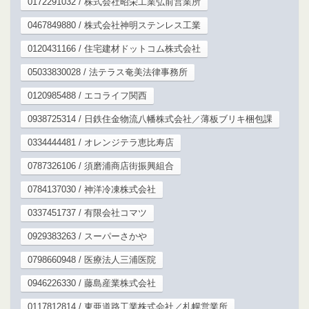
0172291032 / 株式会社昭栄工業弘前営業所
0467849880 / 株式会社神明ステンレス工業
0120431166 / 住宅建材ドットコム株式会社
05033830028 / 法テラス奄美法律事務所
0120985488 / エコライフ関西
0938725314 / 日鉄住金物流八幡株式会社／薄板ブリキ梱包課
0334444481 / オレンジテラ恵比寿店
0787326106 / 須磨浦商店街振興組合
0784137030 / 神洋冷凍株式会社
0337451737 / 有限会社コマツ
0929383263 / スーパーさかや
0798660948 / 医療法人三浦医院
0946226330 / 藤島産業株式会社
0117812814 / 東亜道路工業株式会社／札幌営業所