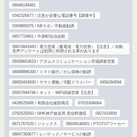
08048148481
0342325677 / 注意が必要な電話番号【調査中】
0359905075 / ABラボ／不動産勧誘
0457719401 / 中原町自治会館
08074841683 / 電力営業（蓄電池・電力切替）【注意】／自動
音声アンケートは犯罪に利用される事があります
05058653623 / アダムスコミュニケーション市場調査営業
08008886200 / トマト銀行／がん保険の勧誘
08050434930 / ヤマト運輸／宅配ドライバー
0456284594
05057844746 / ネット・WiFi回線営業【注意】
0439525908 / 有限会社綾部商店
07031606664
0782525050 / NHK神戸放送局 受信料徴収
0927419930
0671767520 / ジャックス
08039146001 / PTOTSTワーカー
08047350677 / レバテック／サービスの勧誘