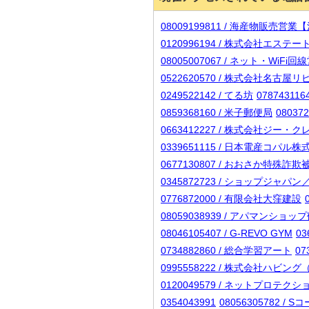
08009199811 / 海産物販売営業
0120996194 / 株式会社エス
08005007067 / ネット・WiF
0522620570 / 株式会社名古
0249522142 / てる坊
078743116
0859368160 / 米子郵便局
0803
0663412227 / 株式会社ジー・
0339651115 / 日本電産コパ
0677130807 / おおさか特殊
0345872723 / ショップジャパ
0776872000 / 有限会社大窪建設
08059038939 / アパマンショ
08046105407 / G-REVO GYM
0
0734882860 / 総合学習アート
07
0995558222 / 株式会社ハビ
0120049579 / ネットプロテク
0354043991
08056305782 