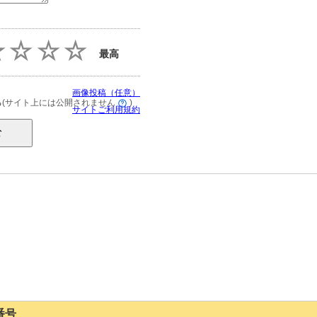
最高
画像投稿（任意）
(サイト上には公開されません
)
る
サイトご利用規約
番号