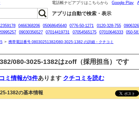
話
電話帳ナビアプリはこちらから
Google Play
アプリは自動で検索・表示
52359178
0466368206
05068645640
0776-50-1271
0120-328-755
0906326
20995257
09030356527
07014419731
07054565175
07010646333
050-58
6-7526-4700
5
>
携帯電話番号 08030251382/080-3025-1382 の詳細・クチコミ
382/080-3025-1382はzoff（採用担当）です
コミ情報が3件
あります
クチコミを読む
3025-1382の基本情報