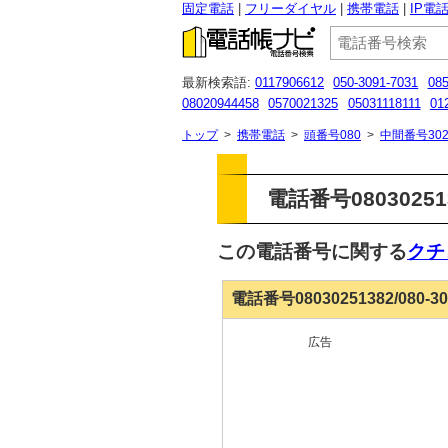
固定電話
フリーダイヤル
携帯電話
IP電
最新検索語:
0117906612
050-3091-7031
08
08020944458
0570021325
05031118111
01
090-7318-2900
0254265411
09077597250
0
トップ
>
携帯電話
>
頭番号080
>
中間番号302
電話番号08030251
この電話番号に関する
クチ
電話番号08030251382/080-
広告