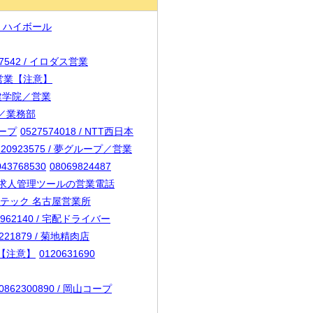
8 / ハイボール
67542 / イロダス営業
回線営業【注意】
 日建学院／営業
店／業務部
ループ
0527574018 / NTT西日本
120923575 / 夢グループ／営業
043768530
08069824487
2 / 求人管理ツールの営業電話
）サンテック 名古屋営業所
3962140 / 宅配ドライバー
8221879 / 菊地精肉店
業【注意】
0120631690
0862300890 / 岡山コープ