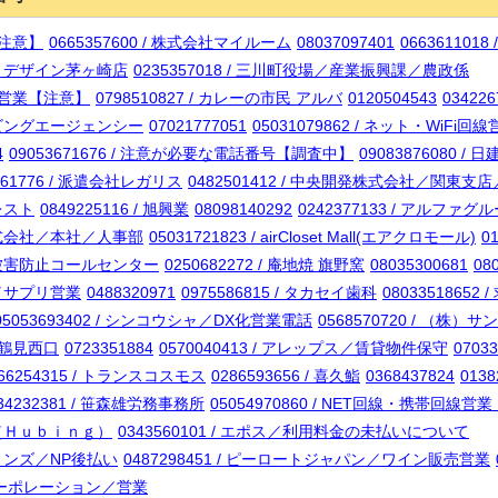
【注意】
0665357600 / 株式会社マイルーム
08037097401
066361101
テートデザイン茅ヶ崎店
0235357018 / 三川町役場／産業振興課／農政係
i回線営業【注意】
0798510827 / カレーの市民 アルバ
0120504543
03422
屋リビングエージェンシー
07021777051
05031079862 / ネット・WiFi
4
09053671676 / 注意が必要な電話番号【調査中】
09083876080 /
7261776 / 派遣会社レガリス
0482501412 / 中央開発株式会社／関東支
クレスト
0849225116 / 旭興業
08098140292
0242377133 / アルファグ
ル株式会社／本社／人事部
05031721823 / airCloset Mall(エアクロモール)
0
詐欺被害防止コールセンター
0250682272 / 庵地焼 旗野窯
08035300681
08
ン／サプリ営業
0488320971
0975586815 / タカセイ歯科
0803351865
05053693402 / シンコウシャ／DX化営業電話
0568570720 / （株
ップ鶴見西口
0723351884
0570040413 / アレップス／賃貸物件保守
0703
366254315 / トランスコスモス
0286593656 / 喜久鮨
0368437824
013
34232381 / 笹森雄労務事務所
05054970860 / NET回線・携帯回線営
ング（Ｈｕｂｉｎｇ）
0343560101 / エポス／利用料金の未払いについて
ションズ／NP後払い
0487298451 / ピーロートジャパン／ワイン販売営業
/ Sコーポレーション／営業