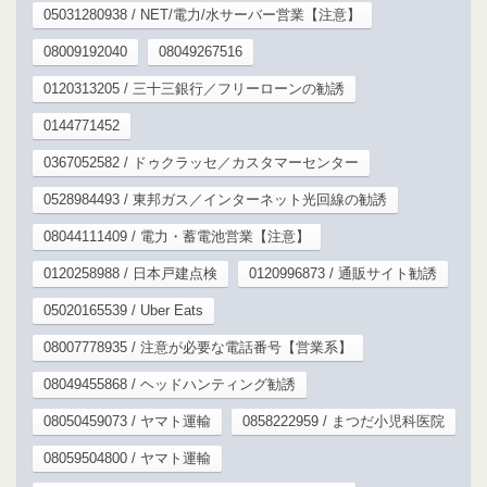
05031280938 / NET/電力/水サーバー営業【注意】
08009192040
08049267516
0120313205 / 三十三銀行／フリーローンの勧誘
0144771452
0367052582 / ドゥクラッセ／カスタマーセンター
0528984493 / 東邦ガス／インターネット光回線の勧誘
08044111409 / 電力・蓄電池営業【注意】
0120258988 / 日本戸建点検
0120996873 / 通販サイト勧誘
05020165539 / Uber Eats
08007778935 / 注意が必要な電話番号【営業系】
08049455868 / ヘッドハンティング勧誘
08050459073 / ヤマト運輸
0858222959 / まつだ小児科医院
08059504800 / ヤマト運輸