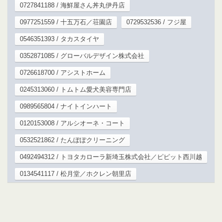
0727841188 / 海鮮屋さん丼丸伊丹店
0977251559 / 十五万石／荘園店
0729532536 / フジ屋
0546351393 / タカスタイヤ
0352871085 / グローバルデザイン株式会社
0726618700 / アシストホーム
0245313060 / トムトム愛犬美容専門店
0989565804 / ナイトインハート
0120153008 / アルシオーネ・コート
0532521862 / たんぽぽクリーニング
0492494312 / トヨタカローラ新埼玉株式会社／ピピット西川越
0134541117 / 松月堂／ホクレン朝里店