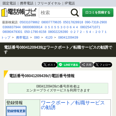
固定電話
携帯電話
フリーダイヤル
IP電話
口コミを投稿する
最新検索語:
05031079862
08007779635
05017828918
090-7318-2900
0366837944
08000800814
０５０５５３００６４４
08025471071
08080479301
050-1790-8158
08002226390
０２７２－５４－２０７１
0366358728
090 5063 0769
050 3115 6483
090-6770-9782
05017908161
トップ
>
携帯電話
>
080
>
4120
>
08041209439
080 4992 4915
08008052212
08008080918
08008885419
08080479483
0888835016
08024153766
0528984493
電話番号08041209439はワークポート／転職サービスの勧誘で
す
共有
電話番号08041209439の電話番号情報
08041209439の番号所有者は
エンタープライズサービスを利用できます
ワークポート／転職サービス
登録情報
の勧誘
登録情報更新