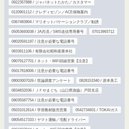
0922357888 / ジャパネットたかた／カスタマー
0120901112 / クレディセゾン／ACE保険案内
0367483904 / マリオットバケーションクラブ／勧誘
05053693038 / JA共済／SMS送信専用番号
07013993712
08020591197 / 注意が必要な電話番号
0833911106 / 有限会社昭和産業本社
09079127701 / ネット・WiFi回線営業【注意】
05017818006 / 注意が必要な電話番号
08003007026 / 世論調査アンケート
0828153340 / 原本美工
0834832036 / ＪＦやまぐち（山口県漁協）戸田支店
09035587754 / 注意が必要な電話番号
05031012614 / 学習教材販売営業
0542734931 / TOKAIガス
08054517333 / ヤマト運輸／宅配ドライバー