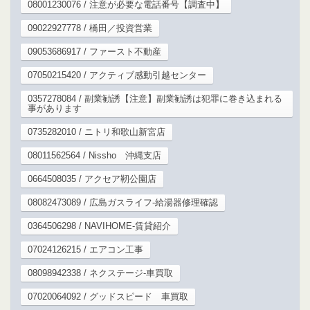
08001230076 / 注意が必要な電話番号【調査中】
09022927778 / 橋田／投資営業
09053686917 / ファースト不動産
07050215420 / アクティブ感動引越センター
0357278084 / 副業勧誘【注意】副業勧誘は犯罪に巻き込まれる
事があります
0735282010 / ニトリ和歌山新宮店
08011562564 / Nissho 沖縄支店
0664508035 / アクセア靭公園店
08082473089 / 広島ガスライフ-給湯器修理確認
0364506298 / NAVIHOME-賃貸紹介
07024126215 / エアコン工事
08098942338 / ネクステージ-車買取
07020064092 / グッドスピード 車買取