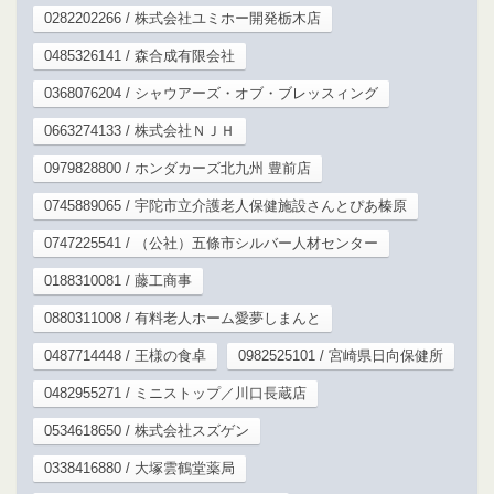
0282202266 / 株式会社ユミホー開発栃木店
0485326141 / 森合成有限会社
0368076204 / シャウアーズ・オブ・ブレッスィング
0663274133 / 株式会社ＮＪＨ
0979828800 / ホンダカーズ北九州 豊前店
0745889065 / 宇陀市立介護老人保健施設さんとぴあ榛原
0747225541 / （公社）五條市シルバー人材センター
0188310081 / 藤工商事
0880311008 / 有料老人ホーム愛夢しまんと
0487714448 / 王様の食卓
0982525101 / 宮崎県日向保健所
0482955271 / ミニストップ／川口長蔵店
0534618650 / 株式会社スズゲン
0338416880 / 大塚雲鶴堂薬局