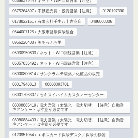
0366837944 / ネット・WiFi回線営業【注意】
0675264897 / 不動産売買・投資営業【注意】
0120197390
0178822161 / 有限会社壬生八十吉商店
0486003006
0644007125 / 大阪市健康保険組合
0956226408 / 美あっぷも里
05030950803 / ネット・WiFi回線営業【注意】
05057835492 / ネット・WiFi回線営業【注意】
08000800814 / サンクラルテ製薬／化粧品の販売
08017948813
08088093701
08001706307 / セキスイハイムカスタマーセンター
08008885419 / 電力営業（太陽光・電力切替）【注意】自動音
声アンケートは注意が必要です
08080884403 / 電力営業（太陽光・電力切替）【注意】自動音
声アンケートは注意が必要です
0120951054 / エポスカード保険デスク／保険の勧誘