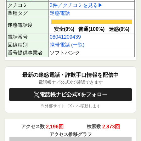
クチコミ
2件／クチコミを見る▶
業種タグ
迷惑電話
迷惑電話度
安全(0%)
普通(100%)
迷惑(0%)
電話番号
08041209439
回線種別
携帯電話 (一覧)
番号提供事業者
ソフトバンク
最新の迷惑電話・詐欺手口情報を配信中
電話帳ナビ公式Xで確認できます
電話帳ナビ公式Xをフォロー
※外部サイト（X）へ移動します
アクセス数
2,196回
検索数
2,873回
アクセス推移グラフ