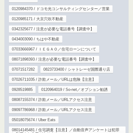
0120984370 / ドコモ光コンサルティングセンター／営業
0120985171 / 大京穴吹不動産
0342325677 / 注意が必要な電話番号【調査中】
0434003090 / ちはや不動産
07033666967 / ＩＥＧＡＯ／住宅ローンについて
08071898393 / 注意が必要な電話番号【調査中】
07071517282
0823733400 / シャトレーゼ国際通り店
07026711035 / 詐欺メール／URLは危険【注意】
0928519885
0120964019 / So-net／オプション勧誘
08087155374 / 詐欺メール／URLアクセス注意
09097786968 / 詐欺メール／URLアクセス注意
05018075674 / Uber Eats
08014145481 / 住宅調査【注意】／自動音声アンケートは犯罪