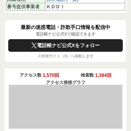
場合は特に注意が必要です。応答する際は慎重な
番号提供事業者
ＫＤＤＩ
対応を推奨いたします。
下にスクロールすると実際に電話に応答された方
のクチコミを読むことができます。
最新の迷惑電話・詐欺手口情報を配信中
あなたの1回のクチコミ投稿が、同じような被害
電話帳ナビ公式Xで確認できます
を防ぎ、誰かの安心につながります。ぜひ情報共
有にご協力ください。
電話帳ナビ公式Xをフォロー
※外部サイト（X）へ移動します
アクセス数
1,570回
検索数
1,384回
アクセス推移グラフ