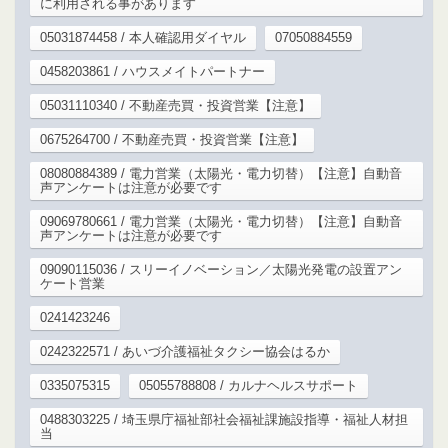
に利用される事があります
05031874458 / 本人確認用ダイヤル
07050884559
0458203861 / ハウスメイトパートナー
05031110340 / 不動産売買・投資営業【注意】
0675264700 / 不動産売買・投資営業【注意】
08080884389 / 電力営業（太陽光・電力切替）【注意】自動音
声アンケートは注意が必要です
09069780661 / 電力営業（太陽光・電力切替）【注意】自動音
声アンケートは注意が必要です
09090115036 / スリーイノベーション／太陽光発電の設置アン
ケート営業
0241423246
0242322571 / あいづ介護福祉タクシー協会はるか
0335075315
05055788808 / カルナヘルスサポート
0488303225 / 埼玉県庁福祉部社会福祉課施設指導・福祉人材担
当