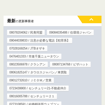
最新
の更新事業者
08078204062 / 民青同盟
09084035488 / 住環境ジャパン
09044039833 / 注意が必要な電話【犯罪系】
07028169254 / JTBオザキ
0476401333 / 市進千葉ニュータウン
08023506978 / クラシアン
08087134768 / ピザハット
08061825147 / タウロスジャパン／車買取
09012732610 / ＪＣＯＭ／営業
0723439900 / センチュリー21-不動産仲介
08016005788 / センチュリー２１
0273108591 / 結婚相談所ウェブコン