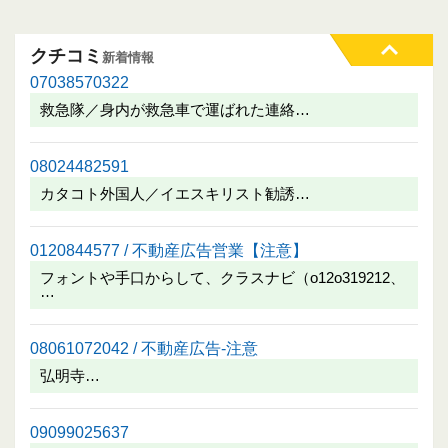
クチコミ
新着情報
07038570322
救急隊／身内が救急車で運ばれた連絡…
08024482591
カタコト外国人／イエスキリスト勧誘…
0120844577 / 不動産広告営業【注意】
フォントや手口からして、クラスナビ（o12o319212、
…
08061072042 / 不動産広告-注意
弘明寺…
09099025637