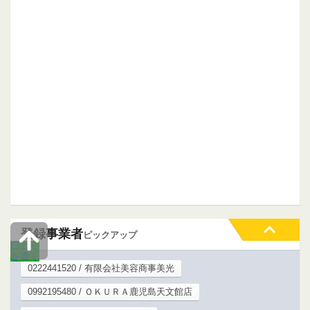
登録事業者
ピックアップ
口コミ
を書く
0222441520 / 有限会社美容商事美光
0992195480 / ＯＫＵＲＡ鹿児島天文館店