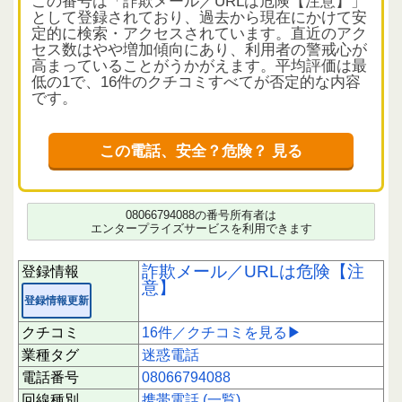
この番号は「詐欺メール／URLは危険【注意】」
として登録されており、過去から現在にかけて安
定的に検索・アクセスされています。直近のアク
セス数はやや増加傾向にあり、利用者の警戒心が
高まっていることがうかがえます。平均評価は最
低の1で、16件のクチコミすべてが否定的な内容
です。
クチコミから読み解く電話の実態
この番号からの連絡は主に「佐川急便」などを装
この電話、安全？危険？ 見る
った不在通知や再配達案内のSMSで、本文中に不
審なURLが含まれているケースが多いです。実際
に荷物の不在連絡票が入っていない、配達予定が
ないのに届くなどの報告が多数寄せられていま
08066794088の番号所有者は
す。URLにアクセスするとセキュリティ警告が出
エンタープライズサービスを利用できます
る場合もあり、悪質な詐称の可能性が高い状況で
す。短時間に偏った評価は見られないため、クチ
詐欺メール／URLは危険【注
登録情報
コミは参考情報として有用です。
意】
登録情報更新
注意すべきポイントと推奨対応
この番号からのSMSや電話は、荷物の配達を装い
クチコミ
16件／クチコミを見る▶
リンクをクリックさせようとする手口が中心で
業種タグ
迷惑電話
す。実際の配達状況と照らし合わせて不審な点が
あれば、リンクを開かずに無視することが望まし
電話番号
08066794088
いでしょう。個人情報や決済情報の入力を求める
回線種別
携帯電話 (一覧)