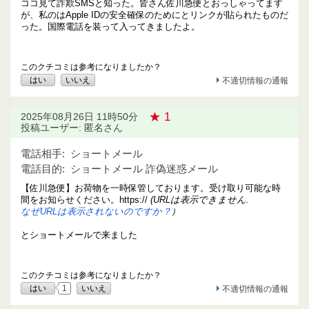
ココ見て詐欺SMSと知った。皆さん佐川急便とおっしゃってます
が、私のはApple IDの安全確保のためにとリンクが貼られたものだ
った。国際電話を装って入ってきましたよ。
このクチコミは参考になりましたか？
はい
いいえ
不適切情報の通報
★ 1
2025年08月26日 11時50分
投稿ユーザー: 匿名さん
電話相手:
ショートメール
電話目的:
ショートメール 詐偽迷惑メール
【佐川急便】お荷物を一時保管しております。受け取り可能な時
間をお知らせください。https://
(URLは表示できません.
なぜURLは表示されないのですか？
）
とショートメールで来ました
このクチコミは参考になりましたか？
はい
1
いいえ
不適切情報の通報