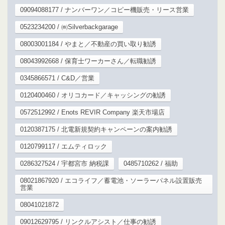
09094088177 / ナンバーワン／コピー機販売・リース営業
0523234200 / ㈱Silverbackgarage
08003001184 / やまと／不動産の買い取り勧誘
08043992668 / 保育士ワーカーさん／転職勧誘
0345866571 / C&D／営業
0120400460 / オリコカード／キャッシングの勧誘
0572512992 / Enots REVIR Company 楽天市場店
0120387175 / 北電新規契約キャンペーンの案内勧誘
0120799117 / エムティロック
0286327524 / 宇都宮市 納税課
0485710262 / 福助
08021867920 / エコライフ／蓄電池・ソーラーパネル設置販売
営業
08041021872
09012629795 / リンクルアシスト／仕事の勧誘