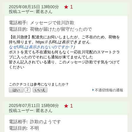
★ 1
2025年08月15日 13時00分
投稿ユーザー: 匿名さん
電話相手:
メッセージで佐川詐欺
電話目的:
荷物が届けたが留守だったので
【佐川急便】配達先にお伺いしましたが、ご不在のため、荷物を
持ち帰ります。https://
(URLは表示できません.
なぜURLは表示されないのですか？
）
ポストを見ても不在通知も何もなく一応佐川宅配のスマートクラ
ブに入ったのでそれにも通知が来てませんでした
皆さん記入されている通り、このメッセージ詐欺です気をつけて
ください
このクチコミは参考になりましたか？
はい
2
いいえ
不適切情報の通報
★ 1
2025年07月11日 15時08分
投稿ユーザー: 匿名さん
電話相手:
詐欺のようです
電話目的:
不明