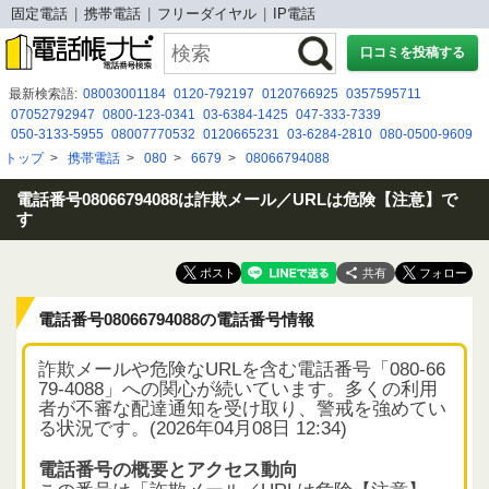
固定電話
携帯電話
フリーダイヤル
IP電話
口コミを投稿する
最新検索語:
08003001184
0120-792197
0120766925
0357595711
07052792947
0800-123-0341
03-6384-1425
047-333-7339
050-3133-5955
08007770532
0120665231
03-6284-2810
080-0500-9609
０８０２０５９１２５９
080-3953-3837
080-0888-0649
0368424593
トップ
>
携帯電話
>
080
>
6679
>
08066794088
0343765736
0120537356
0350505996
08080884329
０６７１７８２５４０
08020591277
0677776794
080-8047-9251
電話番号08066794088は詐欺メール／URLは危険【注意】で
す
共有
電話番号08066794088の電話番号情報
詐欺メールや危険なURLを含む電話番号「080-66
79-4088」への関心が続いています。多くの利用
者が不審な配達通知を受け取り、警戒を強めてい
る状況です。(2026年04月08日 12:34)
電話番号の概要とアクセス動向