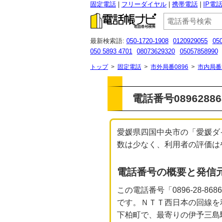
固定電話
フリーダイヤル
携帯電話
IP電
最新検索語:
050-1720-1908
0120929055
05
050 5893 4701
08073629320
05057858990
07064722983
0467817665
0120 967 214
0
トップ
>
固定電話
>
市外局番0896
>
市内局番
電話番号0896288
愛媛県四国中央市の「愛媛ダ
数は少なく、利用者の評価はやや低
電話番号の概要と発信
この電話番号「0896-28
です。ＮＴＴ西日本の回線を
下柏町で、最寄りの伊予三島