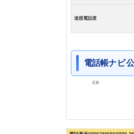
迷惑電話度
電話帳ナビ 公
広告