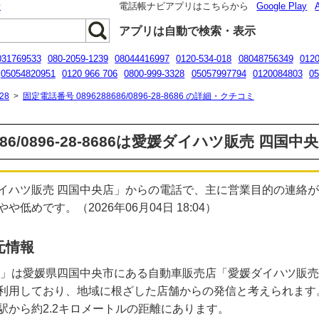
話
電話帳ナビアプリはこちらから
Google Play
アプリは自動で検索・表示
031769533
080-2059-1239
08044416997
0120-534-018
08048756349
0120
05054820951
0120 966 706
0800-999-3328
05057997794
0120084803
05
8016006323
28
>
固定電話番号 0896288686/0896-28-8686 の詳細・クチコミ
686/0896-28-8686は愛媛ダイハツ販売 四国
イハツ販売 四国中央店」からの電話で、主に営業目的の連絡
めです。（2026年06月04日 18:04）
元情報
-8686」は愛媛県四国中央市にある自動車販売店「愛媛ダイハツ販
利用しており、地域に根ざした店舗からの発信と考えられます
駅から約2.2キロメートルの距離にあります。