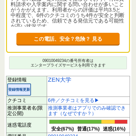
料請求や入学案内に関する問い合わせが多いこと
がうかがえます。利用者からの評価は平均3.5と
中程度で、6件のクチコミのうち4件が安全と判断
されているため、信頼できる発信元である可能性
が高い状況です。
クチコミから読み解く電話の実態
この電話、安全？危険？ 見る
クチコミ内容は「入学案内」「資料請求の件」
「説明会の案内」など、大学の正規の案内に関す
るものが中心です。しきりにアポイントを取りた
がるとの指摘もありますが、全体としては教育関
09010049234の番号所有者は
連の案内電話としての性質が強いと考えられま
エンタープライズサービスを利用できます
す。短時間に偏った評価は見られず、評価は参考
情報としてご確認いただけます。
ZEN大学
登録情報
応答時の注意点
登録情報更新
電話の目的は主に入学や資料請求に関する案内で
あるため、興味があれば内容を確認してもよいで
クチコミ
6件／クチコミを見る▶
しょう。ただし、しつこい勧誘の可能性もあるた
推測事業者名(限
推測事業者はアプリでのみ確認でき
め、応答時には必要な情報だけを聞き取り、不要
定公開)
ます（なぜですか？）
な場合は丁寧に断ることをおすすめします。
迷惑電話度
下にスクロールすると実際に電話に応答された方
安全(67%)
普通(17%)
迷惑(16%)
のクチコミを読むことができます。