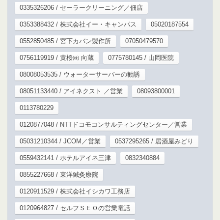
0335326206 / セーラークリーニング／佃店
0353388432 / 株式会社イー・キャンパス
05020187554
0552850485 / 宮下カバン製作所
07050479570
0756119919 / 黄桜㈱ 向蔵
0775780145 / 山岡医院
08008053535 / ウォーターサーバーの勧誘
08051133440 / アイネクスト ／営業
08093800001
0113780229
0120877048 / NTTドコモコンサルティングセンター／営業
05031210344 / JCOM／営業
0537295265 / 居酒屋みどり
0559432141 / ホテルアイネ三津
0832340884
0855227668 / 東洋鍼灸療院
0120911529 / 株式会社イシカワ工務店
0120964827 / セルフＳＥＯの営業電話