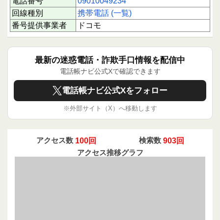
電話番号
09010049234
あなたの1回のクチコミ投稿が、同じように不安
を感じる誰かの助けになります。情報共有は被害
回線種別
携帯電話 (一覧)
防止の第一歩ですので、ぜひご協力ください。
番号提供事業者
ドコモ
最新の迷惑電話・詐欺手口情報を配信中
電話帳ナビ公式Xで確認できます
電話帳ナビ公式Xをフォロー
※外部サイト（X）へ移動します
アクセス数
100回
検索数
903回
アクセス推移グラフ