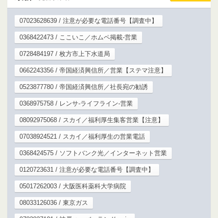
07023628639 / 注意が必要な電話番号【調査中】
0368422473 / ここいこ／ホムペ掲載-営業
0728484197 / 枚方市上下水道局
0662243356 / 帝国経済興信所／営業【ステマ注意】
0523877780 / 帝国経済興信所／社長宛の勧誘
0368975758 / レンサ-ライフライン-営業
08092975068 / スカイ／福利厚生集客営業【注意】
07038924521 / スカイ／福利厚生の営業電話
0368424575 / ソフトバンク光／インターネット営業
0120723631 / 注意が必要な電話番号【調査中】
05017262003 / 大阪医科薬科大学病院
08033126036 / 東京ガス