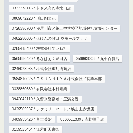
0333378115 / 村さ来高円寺北口店
0869672220 / 川口陶楽苑
0728396700 / 寝屋川市／第五中学校区地域包括支援センター
0482280605 / ほけんの窓口 樹モールプラザ
0285445490 / 株式会社ていね社
0565886420 / るなぱぁく豊田店
0569630038 / 丸中百貨店
0246923265 / 株式会社重兵衛商店
0584810025 / ＴＳＵＣＨＩＹＡ株式会社／営業本部
0338860689 / 有限会社木村電業
0942642110 / 久留米警察署／玉満交番
0429505537 / ファミリーマート／狭山上赤坂店
0489955428 / 富士美鮨
0338511839 / 吉野帽子店
0139525454 / 江差町図書館