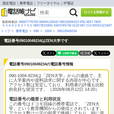
固定電話
携帯電話
フリーダイヤル
IP電話
口コミを投稿する
最新検索語:
08007776765
08094139342
08016006323
050 3657 7805
０３６６２８２７００
08073015991
0343765736
0120 967 214
05031321897
08002226390
080-9015-2632
05031093664
08020590732
05030917031
トップ
>
携帯電話
>
090
>
1004
>
09010049234
0570-00-5040
0120995767
0852359178
090-7610-0354
03-6894-9511
03-4579-3351
03-4214-0121
０５３４７７０５０７
05031876487
08005009856
0120225790
電話番号09010049234はZEN大学です
共有
電話番号09010049234の電話番号情報
090-1004-9234は「ZEN大学」からの連絡で、主
に入学案内や資料請求に関する内容が中心です。
アクセス数は安定しており、利用者の評価も比較
的良好な状況です。（2026年06月12日 14:20）
電話番号の概要と利用状況
この番号はドコモ回線の携帯電話で、「ZEN大
学」という教育機関からの発信とされています。
アクセス数は一定の頻度で推移しており、特に資