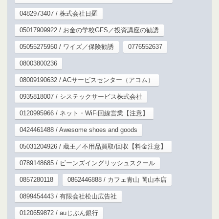
0482973407 / 株式会社日羅
05017909922 / お金の学校GFS／投資講座の勧誘
05055275950 / ワイズ／保険勧誘
0776552637
08003800236
08009190632 / ACサービスセンター（アコム）
0935818007 / システックサービス株式会社
0120995966 / ネット・WiFi回線営業【注意】
0424461488 / Awesome shoes and goods
05031204926 / 蔵王／不用品買取/回収【料金注意】
0789148685 / ビーンズイングリッシュスクール
0857280118
0862446888 / カフェ青山 岡山本店
0899454443 / 有限会社松山広告社
0120659872 / auじぶん銀行