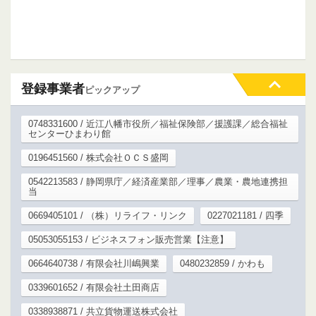
登録事業者
ピックアップ
0748331600 / 近江八幡市役所／福祉保険部／援護課／総合福祉
センターひまわり館
0196451560 / 株式会社ＯＣＳ盛岡
0542213583 / 静岡県庁／経済産業部／理事／農業・農地連携担
当
0669405101 / （株）リライフ・リンク
0227021181 / 四季
05053055153 / ビジネスフォン販売営業【注意】
0664640738 / 有限会社川嶋興業
0480232859 / かわも
0339601652 / 有限会社土田商店
0338938871 / 共立貨物運送株式会社