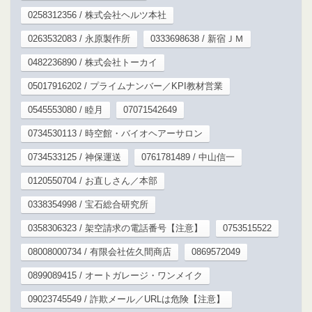
0258312356 / 株式会社ヘルツ本社
0263532083 / 永原製作所
0333698638 / 新宿ＪＭ
0482236890 / 株式会社トーカイ
05017916202 / プライムナンバー／KPI教材営業
0545553080 / 睦月
07071542649
0734530113 / 時空館・バイオヘアーサロン
0734533125 / 神保運送
0761781489 / 中山信一
0120550704 / お直しさん／本部
0338354998 / 宝石総合研究所
0358306323 / 架空請求の電話番号【注意】
0753515522
08008000734 / 有限会社佐久間商店
0869572049
0899089415 / オートガレージ・ワンメイク
09023745549 / 詐欺メール／URLは危険【注意】