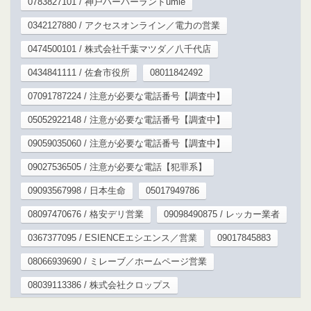
0783827101 / 神戸ハーバーランドumie
0342127880 / アクセスオンライン／電力の営業
0474500101 / 株式会社千葉マツダ／八千代店
0434841111 / 佐倉市役所
08011842492
07091787224 / 注意が必要な電話番号【調査中】
05052922148 / 注意が必要な電話番号【調査中】
09059035060 / 注意が必要な電話番号【調査中】
09027536505 / 注意が必要な電話【犯罪系】
09093567998 / 日本生命
05017949786
08097470676 / 格安デリ営業
09098490875 / レッカー業者
0367377095 / ESIENCEエシエンス／営業
09017845883
08066939690 / ミレーブ／ホームページ営業
08039113386 / 株式会社クロップス