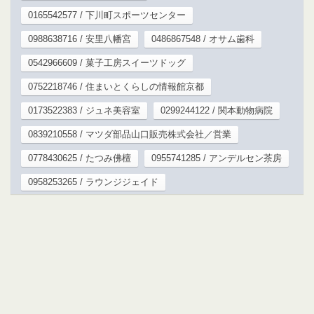
0165542577 / 下川町スポーツセンター
0988638716 / 安里八幡宮
0486867548 / オサム歯科
0542966609 / 菓子工房スイーツドッグ
0752218746 / 住まいとくらしの情報館京都
0173522383 / ジュネ美容室
0299244122 / 関本動物病院
0839210558 / マツダ部品山口販売株式会社／営業
0778430625 / たつみ佛檀
0955741285 / アンデルセン茶房
0958253265 / ラウンジジェイド