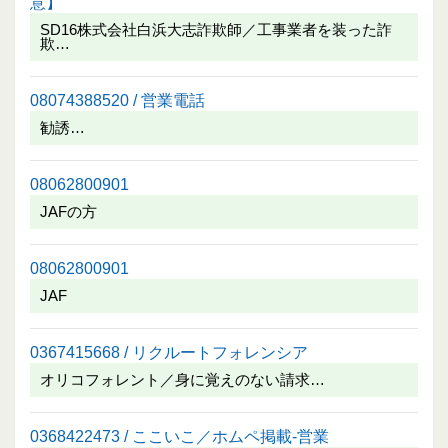
意】
SD16株式会社白浜大志詐欺師／工事業者を装った詐
欺…
08074388520 / 営業電話
勧誘…
08062800901
JAFの方
08062800901
JAF
0367415668 / リクルートフォレンシア
オリコフォレント／身に覚えのない請求…
0368422473 / ここいこ／ホムペ掲載-営業