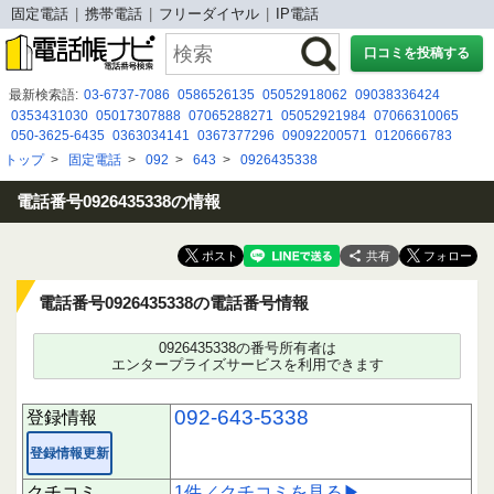
固定電話
携帯電話
フリーダイヤル
IP電話
口コミを投稿する
最新検索語:
03-6737-7086
0586526135
05052918062
09038336424
0353431030
05017307888
07065288271
05052921984
07066310065
050-3625-6435
0363034141
0367377296
09092200571
0120666783
0120777956
09075731428
0800 500 9530
080-2059-0948
0800 500 8184
トップ
>
固定電話
>
092
>
643
>
0926435338
03-6737-7073
0677130838
050-3185-6551
08029307743
0120-844-847
08070224613
電話番号0926435338の情報
共有
電話番号0926435338の電話番号情報
0926435338の番号所有者は
エンタープライズサービスを利用できます
092-643-5338
登録情報
登録情報更新
クチコミ
1件／クチコミを見る▶