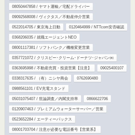
08050447858 / ヤマト運輸／宅配ドライバー
09092568008 / ヴィクタス／不動産仲介営業
0522014705 / 東京海上日動
0120464999 / NTTcom安否確認
0368206035 / 就職エージェントNEO
08001117381 / ソフトバンク／機種変更営業
0357721072 / クリスピー･クリーム･ドーナツ･ジャパン㈱
0363695998 / 不動産売買・投資営業【注意】
09025400107
0338317635 / （有）ニシヤ商会
0762690480
0988561101 / EV充電スタンド
05031075407 / 世論調査／内閣支持率
0866622706
0120907463 / プレミアムウォーターサーバー／営業
0523652284 / エーティーパックス
08001703704 / 注意が必要な電話番号【営業系】