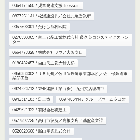
0364171550 / 児童発達支援 Blossom
0877251141 / 松浦建設株式会社丸亀営業所
0957500001 / たけし歯科医院
0276338005 / 富士部品工業株式会社 藤久良ロジスティクスセン
ター
0664773325 / 株式会社ヤマノ大阪支店
0186432457 / 自由民主党大館支部
0956383002 / ＪＲ九州／佐世保鉄道事業部本所／佐世保鉄道事
業部工務
0924723712 / 東亜建設工業（株） 九州支店総務部
0942314183 / 渕上塾
0897403444 / グループホーム夕日館
0429621922 / 有限会社礎建工
0577592725 / 高山市役所／高根支所／基盤産業課
0526020600 / 勝山産業株式会社