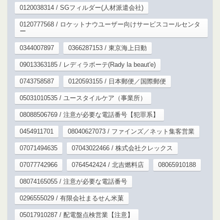
0120038314 / SGフィルダー(人材派遣会社)
0120777568 / ロケットナウユーザー向けサービスコールセンタ
ー
0344007897
0366287153 / 東京海上日動
09013363185 / レディラボーテ(Rady la beaut'e)
0743758587
0120593155 / 日本郵便／国際郵便
05031010535 / ユースタイルケア（事業所）
08088506769 / 注意が必要な電話番号【犯罪系】
0454911701
08040627073 / ファインズ／ネット集客営業
07071494635
07043022466 / 株式会社クレックス
07077742966
0764542424 / 北吉燃料店
08065910188
08074165055 / 注意が必要な電話番号
0296555029 / 有限会社まるせん米菓
05017910287 / 配電盤点検営業【注意】