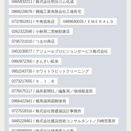
0465832211 / 株式会社明治ゴム化成
0868229078 / 興陽工業有限会社工場長宅
0737852911 / 牛角箕島店
0489640025 / ＥＭＥＲＡＬＤ
0262322598 / 小林周二荒物割箸店
0795721010 / つるや商店
0453230077 / アジュールプロビジョンサービス株式会社
0992972350 / きんすい鉱泉
0952243735 / ホワイトラビットクリーニング
0273217655 / ｂ．ｔ．Ｂ
0776575117 / 福井新聞社／編集局／地域報道部
0966422941 / 横馬場簡易郵便局
0727518316 / 株式会社茜建築設計事務所
0445228461 / 株式会社建設技術コンサルタント／川崎営業所
0120586555 / 株式会社健康恵みの里