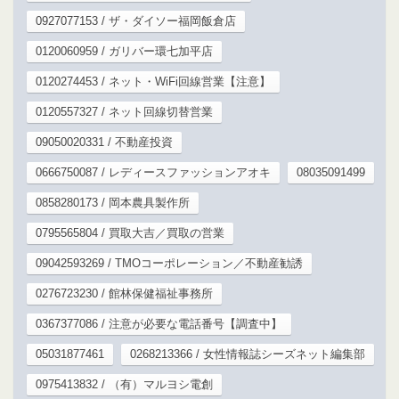
0927077153 / ザ・ダイソー福岡飯倉店
0120060959 / ガリバー環七加平店
0120274453 / ネット・WiFi回線営業【注意】
0120557327 / ネット回線切替営業
09050020331 / 不動産投資
0666750087 / レディースファッションアオキ
08035091499
0858280173 / 岡本農具製作所
0795565804 / 買取大吉／買取の営業
09042593269 / TMOコーポレーション／不動産勧誘
0276723230 / 館林保健福祉事務所
0367377086 / 注意が必要な電話番号【調査中】
05031877461
0268213366 / 女性情報誌シーズネット編集部
0975413832 / （有）マルヨシ電創