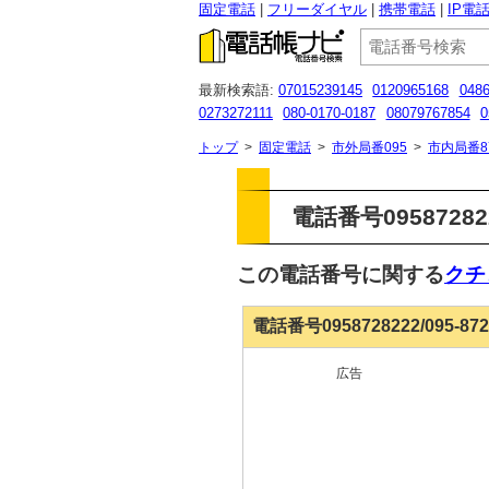
固定電話
フリーダイヤル
携帯電話
IP電
最新検索語:
07015239145
0120965168
048
0273272111
080-0170-0187
08079767854
0
0342147294
0113508714
07010646333
067
トップ
>
固定電話
>
市外局番095
>
市内局番8
電話番号095872
この電話番号に関する
クチ
電話番号0958728222/095-8
広告