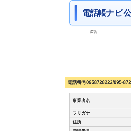
電話帳ナビ 公
広告
電話番号0958728222/095
事業者名
フリガナ
住所