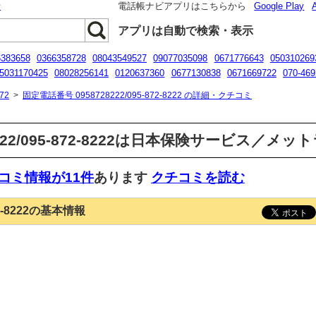
話
電話帳ナビアプリはこちらから
Google Play
アプリは自動で検索・表示
6383658
0366358728
08043549527
09077035098
0671776643
050310269
5031170425
08028256141
0120637360
0677130838
0671669722
070-469
1660353
72
>
固定電話番号 0958728222/095-872-8222 の詳細・クチコミ
8222/095-872-8222は日本保険サービス／
コミ情報が11件
あります
クチコミを読む
72-8222の基本情報