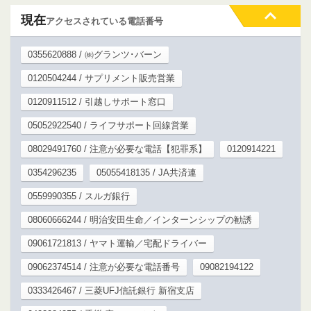
現在
アクセスされている電話番号
0355620888 / ㈱グランツ･バーン
0120504244 / サプリメント販売営業
0120911512 / 引越しサポート窓口
05052922540 / ライフサポート回線営業
08029491760 / 注意が必要な電話【犯罪系】
0120914221
0354296235
05055418135 / JA共済連
0559990355 / スルガ銀行
08060666244 / 明治安田生命／インターンシップの勧誘
09061721813 / ヤマト運輸／宅配ドライバー
09062374514 / 注意が必要な電話番号
09082194122
0333426467 / 三菱UFJ信託銀行 新宿支店