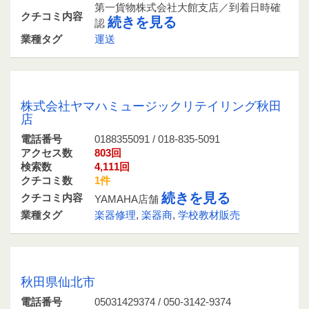
第一貨物株式会社大館支店／到着日時確
クチコミ内容
続きを見る
認
業種タグ
運送
0188355091 / 018-835-5091
株式会社ヤマハミュージックリテイリング秋田
店
電話番号
0188355091 / 018-835-5091
アクセス数
803回
検索数
4,111回
クチコミ数
1件
続きを見る
クチコミ内容
YAMAHA店舗
業種タグ
楽器修理
,
楽器商
,
学校教材販売
05031429374 / 050-3142-9374
秋田県仙北市
電話番号
05031429374 / 050-3142-9374