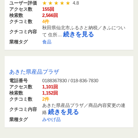
ユーザー評価
4.8
アクセス数
155回
検索数
2,566回
クチコミ数
4件
秋田県仙北市ふるさと納税／きふについ
クチコミ内容
続きを見る
て 住所…
業種タグ
食品
0188367830 / 018-836-7830
あきた県産品プラザ
電話番号
0188367830 / 018-836-7830
アクセス数
1,101回
検索数
1,152回
クチコミ数
2件
あきた県産品プラザ／商品内容変更の連
クチコミ内容
続きを見る
絡
業種タグ
みやげ品