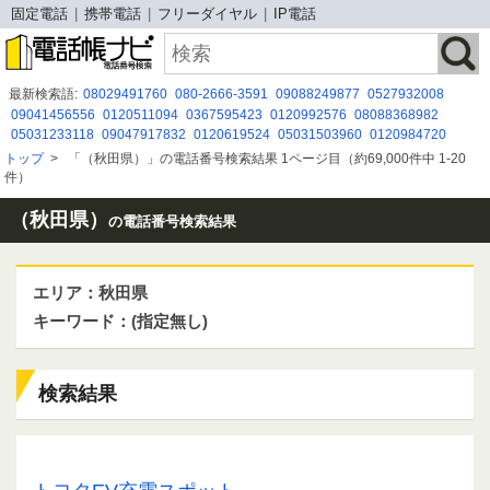
固定電話
携帯電話
フリーダイヤル
IP電話
最新検索語:
08029491760
080-2666-3591
09088249877
0527932008
09041456556
0120511094
0367595423
0120992576
08088368982
05031233118
09047917832
0120619524
05031503960
0120984720
08003002454
0120792197
08015858163
08080884277
0992468288
トップ
>
「（秋田県）」の電話番号検索結果 1ページ目（約69,000件中 1-20
0120246938
070-8553-2847
0112319233
0570001054
05058937025
件）
09065764382
（秋田県）
の電話番号検索結果
エリア：秋田県
キーワード：(指定無し)
検索結果
0188830117 / 018-883-0117