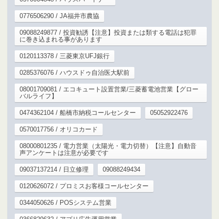
0776506290 / JA福井市農協
09088249877 / 投資勧誘【注意】投資または類する電話は犯罪
に巻き込まれる事があります
0120113378 / 三菱東京UFJ銀行
0285376076 / ハウスドゥ自治医大駅前
08001709081 / エコキュート設置営業/三菱蓄電池営業【グロー
バルライフ】
0474362104 / 船橋市納税コールセンター
05052922476
0570017756 / オリコカード
08000801235 / 電力営業（太陽光・電力切替）【注意】自動音
声アンケートは注意が必要です
09037137214 / 日立修理
09088249434
0120626072 / プロミスお客様コールセンター
0344050626 / POSシステム営業