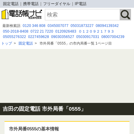
固定電話
携帯電話
フリーダイヤル
IP電話
最新検索語:
0120 346 808
0345007077
05031873227
08094139342
050-2018-8408
0722 21 7220
0120926483
０１２０９２１７９３
05055276322
0227459628
09030356527
05030917031
08007004239
0120 390 197
0367377369
0942276607
08048920755
08008052212
トップ
>
固定電話
>
市外局番「0555」の市内局番一覧 1ページ目
0764440001
080-4740-0280
0120-102-184
08002226390
09076114794
03-6688-9838
090-8866-8712
吉田の固定電話 市外局番「0555」
市外局番0555の基本情報