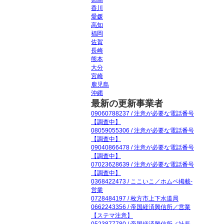
香川
愛媛
高知
福岡
佐賀
長崎
熊本
大分
宮崎
鹿児島
沖縄
最新の更新事業者
09060788237 / 注意が必要な電話番号
【調査中】
08059055306 / 注意が必要な電話番号
【調査中】
09040866478 / 注意が必要な電話番号
【調査中】
07023628639 / 注意が必要な電話番号
【調査中】
0368422473 / ここいこ／ホムペ掲載-
営業
0728484197 / 枚方市上下水道局
0662243356 / 帝国経済興信所／営業
【ステマ注意】