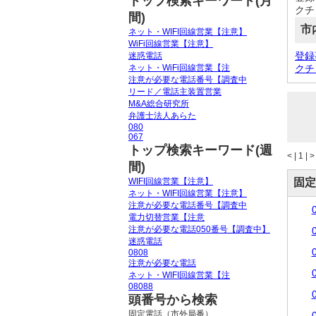
トップ検索キーワード(月
クチコ
間)
市
ネット・WIFI回線営業【注意】
WiFi回線営業【注意】
登録事
迷惑電話
ネット・WiFi回線営業【注
クチコ
注意が必要な電話番号【調査中
リード／電話主装置営業
M&A総合研究所
弁護士法人あらた
080
067
トップ検索キーワード(週
<
|
1 |
>
間)
WIFI回線営業【注意】
固定
ネット・WIFI回線営業【注意】
注意が必要な電話番号【調査中
電力切替営業【注意
注意が必要な電話050番号【調査中】
迷惑電話
0808
注意が必要な電話
ネット・WIFI回線営業【注
08088
頭番号から検索
固定電話（市外局番）