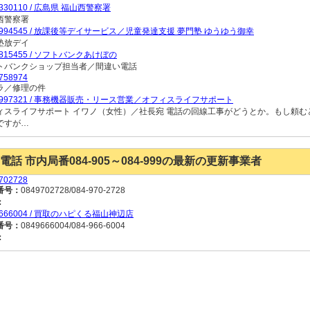
9330110 / 広島県 福山西警察署
西警察署
9994545 / 放課後等デイサービス／児童発達支援 夢門塾 ゆうゆう御幸
塾放デイ
9815455 / ソフトバンクあけぼの
トバンクショップ担当者／間違い電話
758974
ラ／修理の件
9997321 / 事務機器販売・リース営業／オフィスライフサポート
ィスライフサポート イワノ（女性）／社長宛 電話の回線工事がどうとか。もし頼
ですが…
電話 市内局番084-905～084-999の最新の更新事業者
702728
番号：
0849702728/084-970-2728
：
9666004 / 買取のハピくる福山神辺店
番号：
0849666004/084-966-6004
：