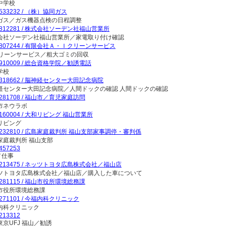
中学校
9533232 / （株）協同ガス
ガス／ガス機器点検の日程調整
9812281 / 株式会社ソーデン社福山営業所
会社ソーデン社福山営業所／家電取り付け確認
9807244 / 有限会社Ａ・Ｉクリーンサービス
Iクリーンサービス／粗大ゴミの回収
9910009 / 総合資格学院／勧誘電話
学校
9318662 / 脳神経センター大田記念病院
経センター大田記念病院／人間ドックの確認 人間ドックの確認
9281708 / 福山市／育児家庭訪問
市ネウラボ
9160004 / 大和リビング 福山営業所
リビング
9232810 / 広島家庭裁判所 福山支部家事調停・審判係
家庭裁判所 福山支部
457253
／仕事
9213475 / ネッツトヨタ広島株式会社／福山店
ツトヨタ広島株式会社／福山店／購入した車について
9281115 / 福山市役所環境総務課
市役所環境総務課
9271101 / 今福内科クリニック
内科クリニック
213312
東京UFJ 福山／勧誘