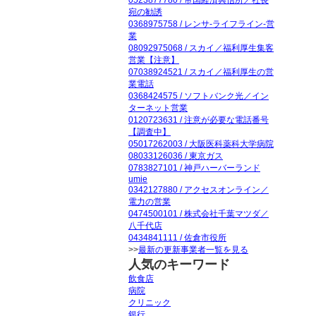
0523877780 / 帝国経済興信所／社長
宛の勧誘
0368975758 / レンサ-ライフライン-営
業
08092975068 / スカイ／福利厚生集客
営業【注意】
07038924521 / スカイ／福利厚生の営
業電話
0368424575 / ソフトバンク光／イン
ターネット営業
0120723631 / 注意が必要な電話番号
【調査中】
05017262003 / 大阪医科薬科大学病院
08033126036 / 東京ガス
0783827101 / 神戸ハーバーランド
umie
0342127880 / アクセスオンライン／
電力の営業
0474500101 / 株式会社千葉マツダ／
八千代店
0434841111 / 佐倉市役所
>>
最新の更新事業者一覧を見る
人気のキーワード
飲食店
病院
クリニック
銀行