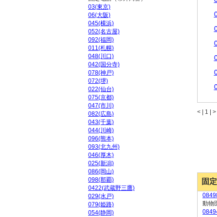
03(東京)
06(大阪)
045(横浜)
052(名古屋)
092(福岡)
011(札幌)
048(川口)
042(国分寺)
078(神戸)
072(堺)
022(仙台)
075(京都)
047(市川)
<
|
1 |
>
082(広島)
043(千葉)
044(川崎)
096(熊本)
093(北九州)
046(厚木)
025(新潟)
086(岡山)
098(那覇)
固定
0422(武蔵野三鷹)
084
029(水戸)
動物
079(姫路)
084
054(静岡)