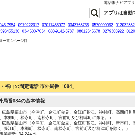
話
電話帳ナビアプ
アプリは自動
943 7954
0979222017
07017435977
0343765735
0570090062
012032352
0593455130
03-4500-7034
080-9142-3787
08012345678
0279303922
012
211333
番一覧 1ページ目
・福山の固定電話 市外局番「084」
外局番084の基本情報
: 広島県福山市（今津町、金江町金見、金江町藁江、神村町、高西町川
、本郷町、松永町、南松永町、宮前町及び柳津町に限る。）
: 広島県福山市（今津町、金江町金見、金江町藁江、神村町、新市町、
、藤江町、本郷町、松永町、南松永町、宮前町及び柳津町を除く。）
業者数: 34,244 件