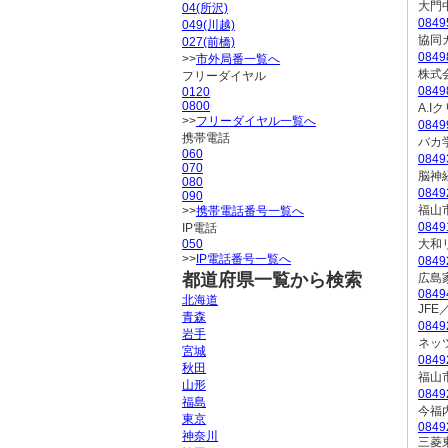
大門
04(所沢)
084
049(川越)
協同
027(前橋)
084
>>
市外局番一覧へ
株式
フリーダイヤル
084
0120
0800
A.
>>
フリーダイヤル一覧へ
084
携帯電話
バカ
060
084
070
脳神
080
084
090
福山
>>
携帯電話番号一覧へ
084
IP電話
050
大和
>>
IP電話番号一覧へ
084
都道府県一覧から検索
広島
0849
北海道
JFE
青森
084
岩手
ネッ
宮城
084
秋田
福山
山形
084
福島
今福
東京
0849
神奈川
三菱