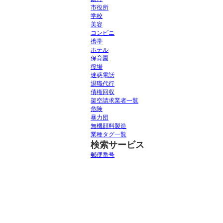
市役所
学校
美容
コンビニ
携帯
ホテル
保育園
役場
迷惑電話
退職代行
債権回収
架空請求業者一覧
危険
暴力団
無機顔料製造
業種タグ一覧
検索サービス
郵便番号