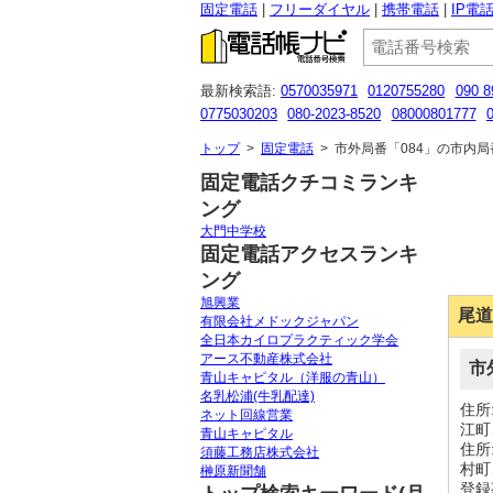
固定電話
フリーダイヤル
携帯電話
IP電
最新検索語:
0570035971
0120755280
090 8
0775030203
080-2023-8520
08000801777
0664920601
０５０５２１１０３０５
0120
トップ
>
固定電話
>
市外局番「084」の市内局
固定電話クチコミランキ
ング
大門中学校
固定電話アクセスランキ
ング
旭興業
尾道
有限会社メドックジャパン
全日本カイロプラクティック学会
アース不動産株式会社
市
青山キャピタル（洋服の青山）
名乳松浦(牛乳配達)
住所
ネット回線営業
江町
青山キャピタル
住所
須藤工務店株式会社
村町
榊原新聞舗
登録事