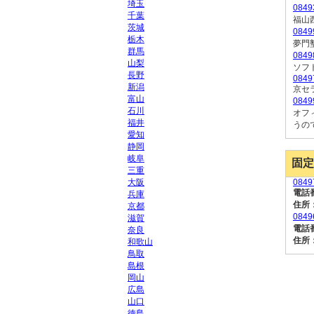
埼玉
084
千葉
福山
茨城
084
栃木
夢門
群馬
084
山梨
ソフ
長野
0849
新潟
京セ
富山
084
石川
オフ
福井
うの
愛知
静岡
岐阜
固定
三重
大阪
0849
電話
兵庫
住所
京都
084
滋賀
電話
奈良
住所
和歌山
鳥取
島根
岡山
広島
山口
徳島