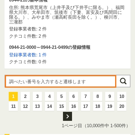
住所: 熊本県荒尾市（上井手及び下井手に限る。）、福岡
県大川市、大牟田市、筑後市（下妻、富安及び馬間田に
限る。）、みやま市（瀬高町長田を除く。）、柳川市、
三潴郡
登録事業者数: 2 件
クチコミ件数: 2 件
0944-21-0000～0944-21-0499の登録情報
登録事業者数: 1 件
クチコミ件数: 0 件
1
2
3
4
5
6
7
8
9
10
11
12
13
14
15
16
17
18
19
20
次
1ページ目（10,000件中 1-500件）