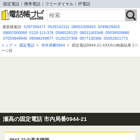
固定電話
携帯電話
フリーダイヤル
IP電話
最新検索語:
0297350471
0529142311
08001008453
0249629403
08007000080
0120-113-378
0586526135
08011163348
05038505680
07054949946
09088249877
0120237308
0677130366
05052921773
08080884700
07028298172
05032007909
0877465111
トップ
>
固定電話
>
市外局番0944
>
固定電話0944-21-XXXXの検索結果 1ペ
０５７００２８９１０
03-3645-8370
0120 989 465
0570077228
ージ目
0957282277
05052921984
0368217781
瀬高の固定電話 市内局番0944-21
0944-21の基本情報