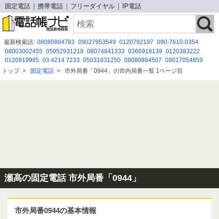
固定電話
携帯電話
フリーダイヤル
IP電話
最新検索語:
08080884783
09027953549
0120792197
090-7610-0354
08003002455
05052931218
08074841333
0366918139
0120383222
0120919985
03 4214 7233
05031831250
08080884507
09017054859
05054821007
09043109816
050-3175-1652
08073095723
トップ
>
固定電話
>
市外局番「0944」の市内局番一覧 1ページ目
080-8005-3265
0800 500 8184
0368975569
0676347161
0120429313
090-6770-9782
0120-427-452
瀬高の固定電話 市外局番「0944」
市外局番0944の基本情報