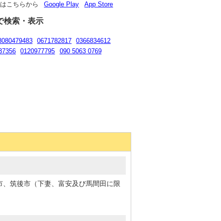
リはこちらから
Google Play
App Store
で検索・表示
8080479483
0671782817
0366834612
37356
0120977795
090 5063 0769
市、筑後市（下妻、富安及び馬間田に限