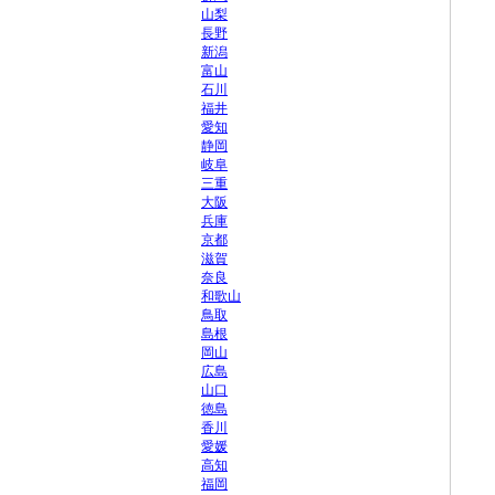
山梨
長野
新潟
富山
石川
福井
愛知
静岡
岐阜
三重
大阪
兵庫
京都
滋賀
奈良
和歌山
鳥取
島根
岡山
広島
山口
徳島
香川
愛媛
高知
福岡