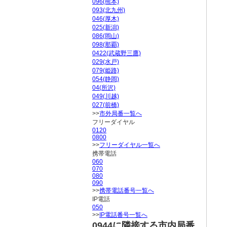
096(熊本)
093(北九州)
046(厚木)
025(新潟)
086(岡山)
098(那覇)
0422(武蔵野三鷹)
029(水戸)
079(姫路)
054(静岡)
04(所沢)
049(川越)
027(前橋)
>>
市外局番一覧へ
フリーダイヤル
0120
0800
>>
フリーダイヤル一覧へ
携帯電話
060
070
080
090
>>
携帯電話番号一覧へ
IP電話
050
>>
IP電話番号一覧へ
0944に隣接する市内局番