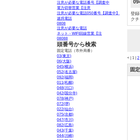
09
注意が必要な電話番号【調査中
電力切替営業【注意
注意が必要な電話050番号【調査中】
登録
迷惑電話
クチ
0808
注意が必要な電話
ネット・WIFI回線営業【注
08088
頭番号から検索
固定電話（市外局番）
03(東京)
<
|
1 |
2
06(大阪)
045(横浜)
固定
052(名古屋)
092(福岡)
011(札幌)
048(川口)
042(国分寺)
078(神戸)
072(堺)
022(仙台)
075(京都)
047(市川)
082(広島)
043(千葉)
044(川崎)