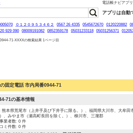
話
電話帳ナビアプ
アプリは自動
0005070
０１２０９５３４６２
0567 26 4335
0545672670
0120220882
0
20 929 090
08009191082
0852359178
05031233118
05031256371
01205
8001709081
944-71-XXXXの検索結果 1ページ目
の固定電話 市内局番0944-71
944-71の基本情報
: 熊本県荒尾市（上井手及び下井手に限る。）、福岡県大川市、大牟田
）、みやま市（瀬高町長田を除く。）、柳川市、三潴郡
事業者数: 0 件
コミ件数: 0 件