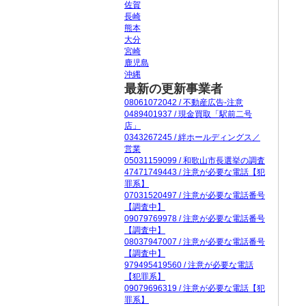
佐賀
長崎
熊本
大分
宮崎
鹿児島
沖縄
最新の更新事業者
08061072042 / 不動産広告-注意
0489401937 / 現金買取「駅前二号
店」
0343267245 / 絆ホールディングス／
営業
05031159099 / 和歌山市長選挙の調査
47471749443 / 注意が必要な電話【犯
罪系】
07031520497 / 注意が必要な電話番号
【調査中】
09079769978 / 注意が必要な電話番号
【調査中】
08037947007 / 注意が必要な電話番号
【調査中】
979495419560 / 注意が必要な電話
【犯罪系】
09079696319 / 注意が必要な電話【犯
罪系】