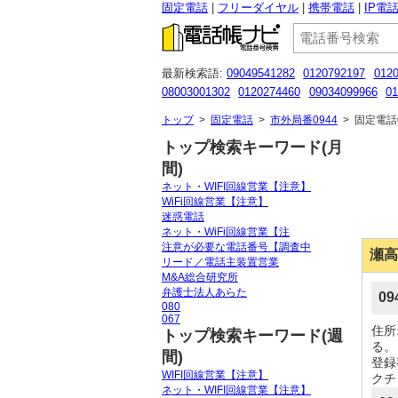
固定電話
フリーダイヤル
携帯電話
IP電
最新検索語:
09049541282
0120792197
012
08003001302
0120274460
09034099966
01
050-3115-6592
08005009089
0825304671
0
トップ
>
固定電話
>
市外局番0944
>
固定電話0
トップ検索キーワード(月
間)
ネット・WIFI回線営業【注意】
WiFi回線営業【注意】
迷惑電話
ネット・WiFi回線営業【注
注意が必要な電話番号【調査中
瀬高
リード／電話主装置営業
M&A総合研究所
弁護士法人あらた
0
080
067
住所
トップ検索キーワード(週
る。
間)
登録
WIFI回線営業【注意】
クチ
ネット・WIFI回線営業【注意】