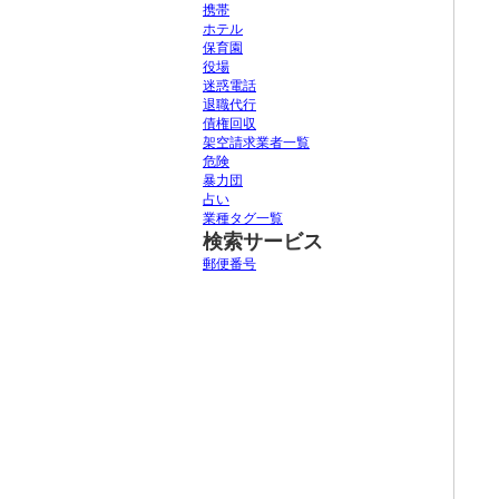
携帯
ホテル
保育園
役場
迷惑電話
退職代行
債権回収
架空請求業者一覧
危険
暴力団
占い
業種タグ一覧
検索サービス
郵便番号