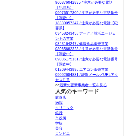
960876042835 / 注意が必要な電話
【犯罪系】
09076517309 / 注意が必要な電話番号
【調査中】
18339057247 / 注意が必要な電話【犯
罪系】
0345824345 / アーク／就活エージェ
ントの営業
0343164247 / 健康食品販売営業
08065682328 / 注意が必要な電話番号
【調査中】
09036175131 / 注意が必要な電話番号
【調査中】
0120944399 / エアコン販売営業
09092684831 / 詐欺メール／URLアク
セス注意
>>
最新の更新事業者一覧を見る
人気のキーワード
飲食店
病院
クリニック
銀行
市役所
学校
美容
コンビニ