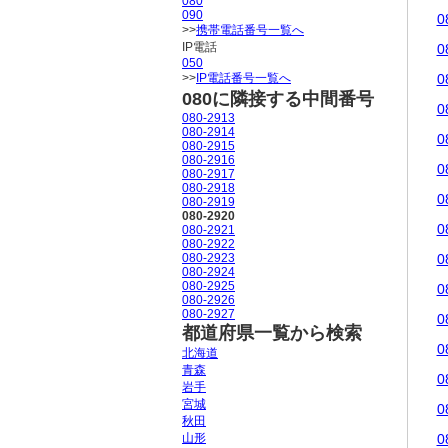
080
090
0
>>
携帯電話番号一覧へ
IP電話
0
050
>>
IP電話番号一覧へ
0
080に隣接する中間番号
0
080-2913
080-2914
0
080-2915
080-2916
0
080-2917
080-2918
0
080-2919
080-2920
0
080-2921
080-2922
080-2923
0
080-2924
080-2925
0
080-2926
080-2927
0
都道府県一覧から検索
0
北海道
青森
0
岩手
宮城
0
秋田
山形
0