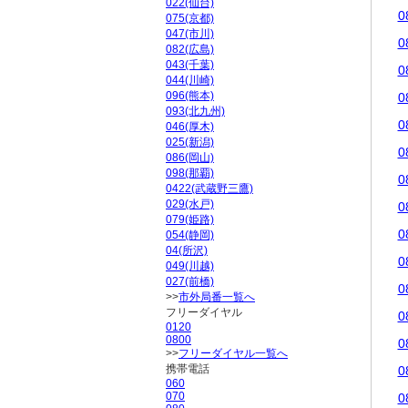
022(仙台)
0
075(京都)
047(市川)
0
082(広島)
043(千葉)
0
044(川崎)
096(熊本)
0
093(北九州)
0
046(厚木)
025(新潟)
0
086(岡山)
098(那覇)
0
0422(武蔵野三鷹)
029(水戸)
0
079(姫路)
0
054(静岡)
04(所沢)
0
049(川越)
027(前橋)
0
>>
市外局番一覧へ
フリーダイヤル
0
0120
0800
0
>>
フリーダイヤル一覧へ
携帯電話
0
060
070
0