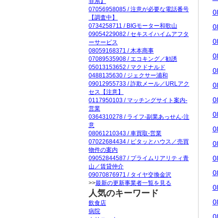
罪系】
07056958085 / 注意が必要な電話番号
0
【調査中】
0734258711 / BIGモーター和歌山
0
09054229082 / セキスイハイムアフタ
0
ーサービス
08059168371 / 木本商事
0
07089535908 / エコキング／勧誘
05013153652 / マクドナルド
0
0488135630 / ジェクサー浦和
09012955733 / 詐欺メール／URLアク
0
セス【注意】
0
0117950103 / マッチングサイト案内-
営業
0
0364310278 / ライフ-副業あっせん-注
意
0
08061210343 / 車買取-営業
07022684434 / ピタッとハウス／売買
0
物件の案内
0
09052844587 / プライムリアリティ青
山／賃貸仲介
0
09070876971 / タイヤ交換金沢
>>
最新の更新事業者一覧を見る
0
人気のキーワード
0
飲食店
病院
0