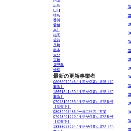
岡山
広島
0
山口
徳島
0
香川
0
愛媛
高知
0
福岡
佐賀
0
長崎
熊本
0
大分
0
宮崎
鹿児島
0
沖縄
最新の更新事業者
0
08063972346 / 注意が必要な電話【犯
0
罪系】
18661341439 / 注意が必要な電話【犯
0
罪系】
07048196285 / 注意が必要な電話番号
0
【調査中】
08034467483 / 一条工務店／営業
0
07043461629 / 注意が必要な電話番号
0
【調査中】
18338027694 / 注意が必要な電話【犯
0