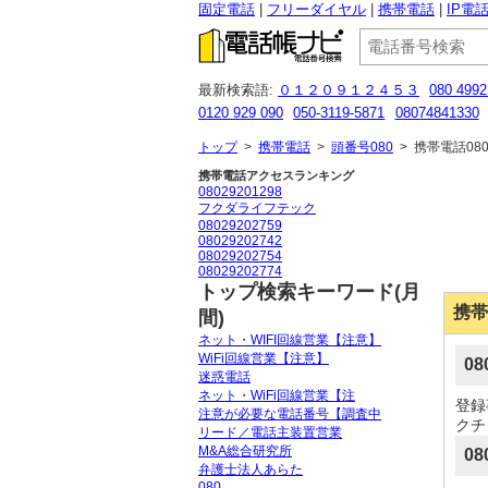
固定電話
フリーダイヤル
携帯電話
IP電
最新検索語:
０１２０９１２４５３
080 4992
0120 929 090
050-3119-5871
08074841330
03-6897-6343
0120556506
08020590894
0
トップ
>
携帯電話
>
頭番号080
>
携帯電話080
携帯電話アクセスランキング
08029201298
フクダライフテック
08029202759
08029202742
08029202754
08029202774
トップ検索キーワード(月
携帯
間)
ネット・WIFI回線営業【注意】
WiFi回線営業【注意】
0
迷惑電話
ネット・WiFi回線営業【注
登録
注意が必要な電話番号【調査中
クチ
リード／電話主装置営業
M&A総合研究所
08
弁護士法人あらた
080