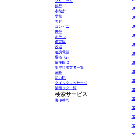
クリニック
銀行
0
市役所
学校
0
美容
0
コンビニ
携帯
0
ホテル
保育園
0
役場
迷惑電話
0
退職代行
0
債権回収
架空請求業者一覧
0
危険
暴力団
0
クイックマッサージ
業種タグ一覧
0
検索サービス
0
郵便番号
0
0
0
0