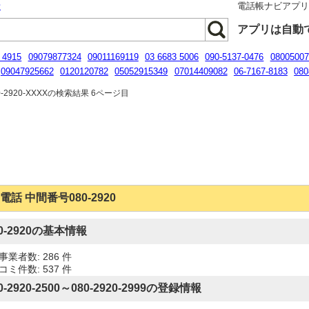
話
電話帳ナビアプ
アプリは自動
 4915
09079877324
09011169119
03 6683 5006
090-5137-0476
08005007
09047925662
0120120782
05052915349
07014409082
06-7167-8183
080
120537356
080-2930-9869
-2920-XXXXの検索結果 6ページ目
電話 中間番号080-2920
80-2920の基本情報
事業者数: 286 件
コミ件数: 537 件
0-2920-2500～080-2920-2999の登録情報