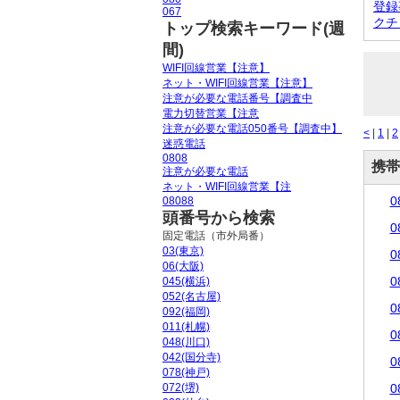
登録
067
クチ
トップ検索キーワード(週
間)
WIFI回線営業【注意】
ネット・WIFI回線営業【注意】
注意が必要な電話番号【調査中
電力切替営業【注意
注意が必要な電話050番号【調査中】
<
|
1
|
2
迷惑電話
0808
携帯
注意が必要な電話
ネット・WIFI回線営業【注
0
08088
頭番号から検索
0
固定電話（市外局番）
03(東京)
0
06(大阪)
0
045(横浜)
052(名古屋)
0
092(福岡)
011(札幌)
0
048(川口)
042(国分寺)
0
078(神戸)
072(堺)
0