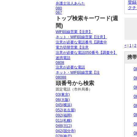
登録
弁護士法人あらた
クチ
080
067
トップ検索キーワード(週
間)
WIFI回線営業【注意】
ネット・WIFI回線営業【注意】
注意が必要な電話番号【調査中
<
|
1
|
2
電力切替営業【注意
注意が必要な電話050番号【調査中】
携帯
迷惑電話
0808
注意が必要な電話
0
ネット・WIFI回線営業【注
08088
0
頭番号から検索
0
固定電話（市外局番）
03(東京)
0
06(大阪)
045(横浜)
0
052(名古屋)
0
092(福岡)
011(札幌)
0
048(川口)
042(国分寺)
0
078(神戸)