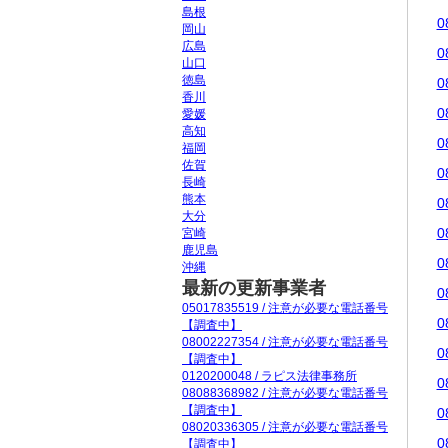
島根
0
岡山
広島
0
山口
徳島
0
香川
0
愛媛
高知
0
福岡
佐賀
0
長崎
熊本
0
大分
0
宮崎
鹿児島
0
沖縄
最新の更新事業者
0
05017835519 / 注意が必要な電話番号
0
【調査中】
08002227354 / 注意が必要な電話番号
0
【調査中】
0120200048 / ラピス法律事務所
0
08088368982 / 注意が必要な電話番号
【調査中】
0
08020336305 / 注意が必要な電話番号
0
【調査中】