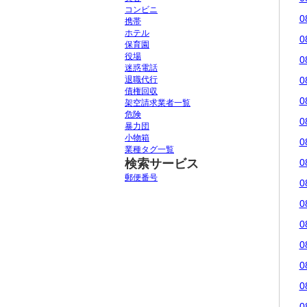
コンビニ
0
携帯
ホテル
0
保育園
役場
0
迷惑電話
退職代行
0
債権回収
0
架空請求業者一覧
危険
0
暴力団
小物箱
0
業種タグ一覧
検索サービス
0
郵便番号
0
0
0
0
0
0
0