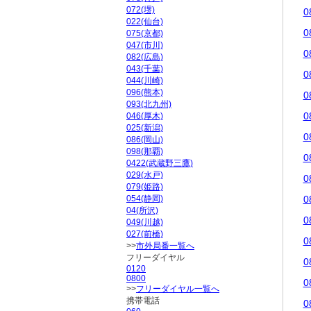
072(堺)
0
022(仙台)
0
075(京都)
047(市川)
0
082(広島)
043(千葉)
0
044(川崎)
096(熊本)
0
093(北九州)
0
046(厚木)
025(新潟)
0
086(岡山)
098(那覇)
0
0422(武蔵野三鷹)
029(水戸)
0
079(姫路)
054(静岡)
0
04(所沢)
0
049(川越)
027(前橋)
0
>>
市外局番一覧へ
フリーダイヤル
0
0120
0800
0
>>
フリーダイヤル一覧へ
携帯電話
0