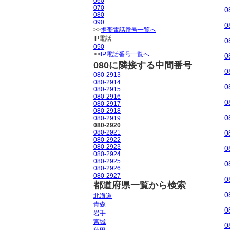
060
070
0
080
090
0
>>
携帯電話番号一覧へ
IP電話
0
050
>>
IP電話番号一覧へ
0
080に隣接する中間番号
0
080-2913
080-2914
0
080-2915
080-2916
0
080-2917
080-2918
0
080-2919
080-2920
080-2921
0
080-2922
080-2923
0
080-2924
080-2925
0
080-2926
080-2927
0
都道府県一覧から検索
0
北海道
青森
0
岩手
宮城
0