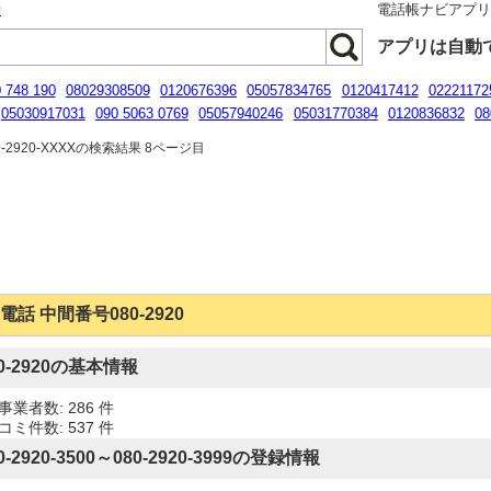
話
電話帳ナビアプ
アプリは自動
 748 190
08029308509
0120676396
05057834765
0120417412
02221172
05030917031
090 5063 0769
05057940246
05031770384
0120836832
08
5057831473
-2920-XXXXの検索結果 8ページ目
電話 中間番号080-2920
80-2920の基本情報
事業者数: 286 件
コミ件数: 537 件
0-2920-3500～080-2920-3999の登録情報