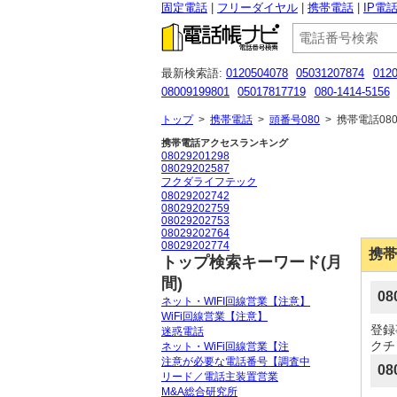
固定電話
フリーダイヤル
携帯電話
IP電
最新検索語:
0120504078
05031207874
0120
08009199801
05017817719
080-1414-5156
0120409227
07076255363
0120 977 594
0
トップ
>
携帯電話
>
頭番号080
>
携帯電話080
携帯電話アクセスランキング
08029201298
08029202587
フクダライフテック
08029202742
08029202759
08029202753
08029202764
08029202774
携帯
トップ検索キーワード(月
間)
0
ネット・WIFI回線営業【注意】
WiFi回線営業【注意】
登録
迷惑電話
クチ
ネット・WiFi回線営業【注
注意が必要な電話番号【調査中
08
リード／電話主装置営業
M&A総合研究所