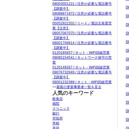
08003001221 / 注意が必要な電話番号
0
【調査中】
09088871972 / 注意が必要な電話番号
0
【調査中】
05052922202 / リード／電話主装置営
0
業【注意】
0
08057087070 / 注意が必要な電話番号
【調査中】
0
08001706814 / 注意が必要な電話番号
【調査中】
0
0120185657 / ネット・WiFi回線営業
09085154541 / ネットワーク保守の営
0
業
0120149267 / ネット・WiFi回線営業
0
09076732949 / 注意が必要な電話番号
0
【調査中】
08001232389 / ネット・WiFi回線営業
0
>>
最新の更新事業者一覧を見る
人気のキーワード
0
飲食店
0
病院
クリニック
0
銀行
市役所
0
学校
0
美容