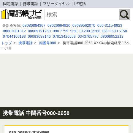
固定電話
携帯電話
フリーダイヤル
IP電話
最新検索語:
08080884367
08026664920
09089562070
050-3115-8923
08003001312
08009191250
090 7759 7250
0120912268
090 8583 5158
07044100193
09083638146
07013426659
0343765736
08008052212
0120 828 251
08071283107
0786002670
０１２０２７４４５３
トップ
>
携帯電話
>
頭番号080
>
携帯電話080-2958-XXXXの検索結果 12ペ
08015858163
080０2223058
05031012204
08014145845
0366358728
ージ目
080(8047)9841
08059881184
携帯電話 中間番号080-2958
080-2958の基本情報