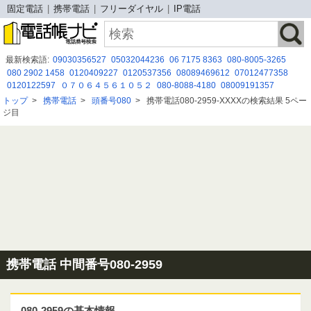
固定電話
携帯電話
フリーダイヤル
IP電話
最新検索語:
09030356527
05032044236
06 7175 8363
080-8005-3265
080 2902 1458
0120409227
0120537356
08089469612
07012477358
0120122597
０７０６４５６１０５２
080-8088-4180
08009191357
07010646333
0677130838
05052920486
08046884262
09062347764
トップ
>
携帯電話
>
頭番号080
>
携帯電話080-2959-XXXXの検索結果 5ペー
0675264700
0342325677
05057837980
09071591169
05052921984
ジ目
08029309461
0671678666
携帯電話 中間番号080-2959
080-2959の基本情報