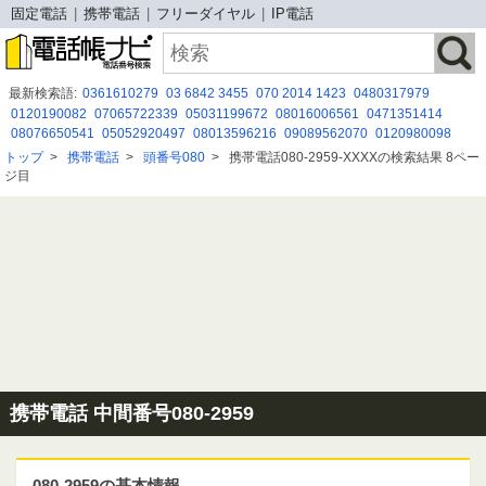
固定電話
携帯電話
フリーダイヤル
IP電話
最新検索語:
0361610279
03 6842 3455
070 2014 1423
0480317979
0120190082
07065722339
05031199672
08016006561
0471351414
08076650541
05052920497
08013596216
09089562070
0120980098
08007775900
0120912268
050-5291-5353
0800-500-1170
トップ
>
携帯電話
>
頭番号080
>
携帯電話080-2959-XXXXの検索結果 8ペー
070-2642-5619
05017325287
08016006562
090 5063 0769
08001230316
ジ目
08015851598
0120678093
携帯電話 中間番号080-2959
080-2959の基本情報