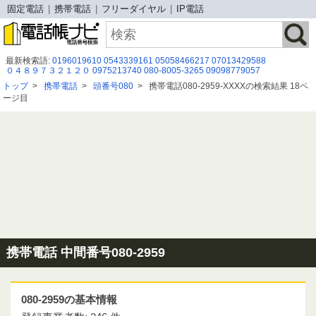
固定電話
携帯電話
フリーダイヤル
IP電話
最新検索語:
0196019610
0543339161
05058466217
07013429588
０４８９７３２１２０
0975213740
080-8005-3265
09098779057
05031607974
0764617080
05031726322
05031274219
09068133318
トップ
>
携帯電話
>
頭番号080
>
携帯電話080-2959-XXXXの検索結果 18ペ
08013862338
07012057771
0368422964
05031262905
08020591325
ージ目
08003008150
09078881495
0120511094
0120537356
0368975544
0367377217
0775213083
携帯電話 中間番号080-2959
080-2959の基本情報