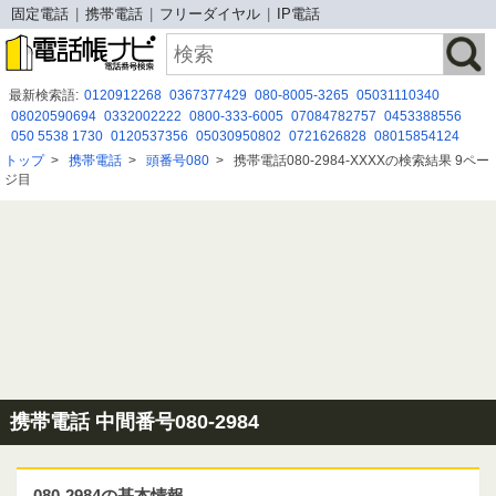
固定電話
携帯電話
フリーダイヤル
IP電話
最新検索語:
0120912268
0367377429
080-8005-3265
05031110340
08020590694
0332002222
0800-333-6005
07084782757
0453388556
050 5538 1730
0120537356
05030950802
0721626828
08015854124
08020590736
0677130366
08087294268
080-2787-5967
05052927957
トップ
>
携帯電話
>
頭番号080
>
携帯電話080-2984-XXXXの検索結果 9ペー
09068133318
0722826676
09073910184
080 8047 9298
0120365474
ジ目
090 8583 5158
携帯電話 中間番号080-2984
080-2984の基本情報