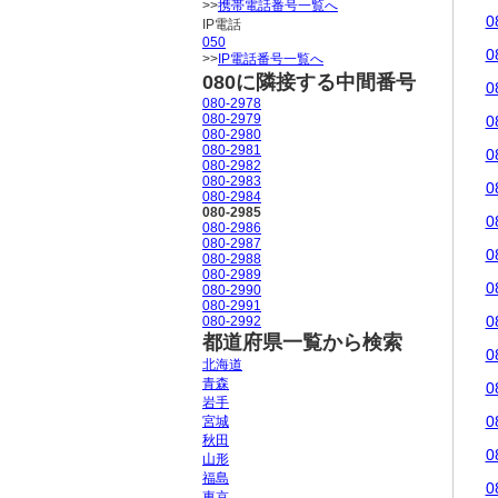
>>
携帯電話番号一覧へ
0
IP電話
050
0
>>
IP電話番号一覧へ
080に隣接する中間番号
0
080-2978
080-2979
0
080-2980
080-2981
0
080-2982
080-2983
0
080-2984
080-2985
0
080-2986
080-2987
0
080-2988
080-2989
0
080-2990
080-2991
0
080-2992
都道府県一覧から検索
0
北海道
青森
0
岩手
0
宮城
秋田
0
山形
福島
0
東京