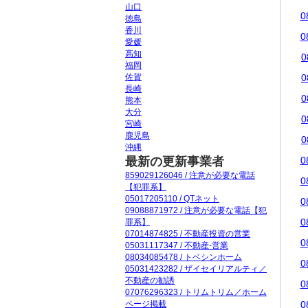
山口
0
徳島
香川
0
愛媛
高知
0
福岡
佐賀
0
長崎
0
熊本
大分
0
宮崎
鹿児島
0
沖縄
最新の更新事業者
0
859029126046 / 注意が必要な電話
0
【犯罪系】
05017205110 / QTネット
0
09088871972 / 注意が必要な電話【犯
0
罪系】
07014874825 / 不動産投資の営業
0
05031117347 / 不動産-営業
08034085478 / トベシンホーム
0
05031423282 / ザイセイリアルティ／
不動産の勧誘
0
07076296323 / トリムトリム／ホーム
ページ掲載
0