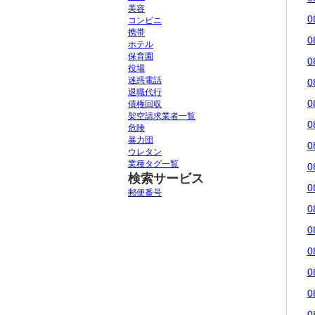
美容
0
コンビニ
携帯
0
ホテル
保育園
0
役場
迷惑電話
0
退職代行
0
債権回収
架空請求業者一覧
0
危険
暴力団
0
ウレタン
業種タグ一覧
0
検索サービス
0
郵便番号
0
0
0
0
0
0