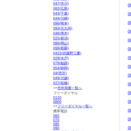
047(市川)
0
082(広島)
043(千葉)
0
044(川崎)
0
096(熊本)
093(北九州)
0
046(厚木)
025(新潟)
0
086(岡山)
098(那覇)
0
0422(武蔵野三鷹)
0
029(水戸)
079(姫路)
0
054(静岡)
04(所沢)
0
049(川越)
027(前橋)
0
>>
市外局番一覧へ
0
フリーダイヤル
0120
0
0800
>>
フリーダイヤル一覧へ
0
携帯電話
060
0
070
080
0
090