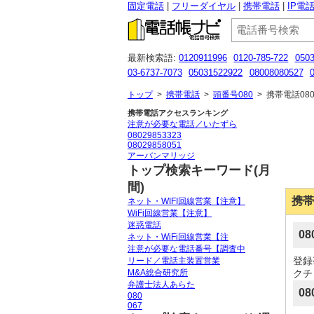
固定電話
フリーダイヤル
携帯電話
IP電
最新検索語:
0120911996
0120-785-722
050
03-6737-7073
05031522922
08008080527
052-253-6812
070 3248 5612
0527477843
トップ
>
携帯電話
>
頭番号080
>
携帯電話080
携帯電話アクセスランキング
注意が必要な電話／いたずら
08029853323
08029858051
アーバンマリッジ
トップ検索キーワード(月
間)
携帯
ネット・WIFI回線営業【注意】
WiFi回線営業【注意】
迷惑電話
0
ネット・WiFi回線営業【注
注意が必要な電話番号【調査中
登録
リード／電話主装置営業
M&A総合研究所
クチ
弁護士法人あらた
08
080
067