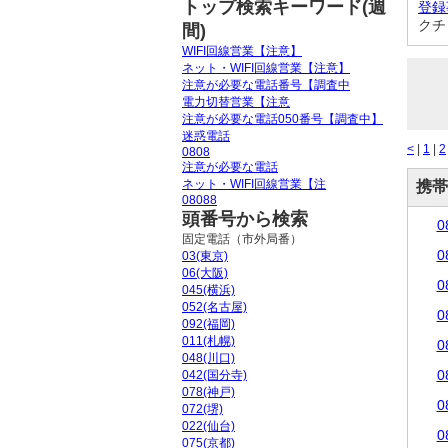
トップ検索キーワード(週
登録
クチ
間)
WIFI回線営業【注意】
ネット・WIFI回線営業【注意】
注意が必要な電話番号【調査中
電力切替営業【注意
注意が必要な電話050番号【調査中】
迷惑電話
<
|
1
|
2
0808
注意が必要な電話
ネット・WIFI回線営業【注
携帯
08088
頭番号から検索
0
固定電話（市外局番）
0
03(東京)
06(大阪)
0
045(横浜)
052(名古屋)
0
092(福岡)
011(札幌)
0
048(川口)
0
042(国分寺)
078(神戸)
0
072(堺)
022(仙台)
0
075(京都)