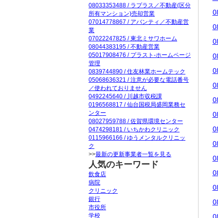
08033353488 / ラプラス／不動産(区分
0
所有マンション)売却営業
07014778867 / アバンティ／不動産営
0
業
07022247825 / 東北ミサワホーム
0
08044383195 / 不動産営業
05017908476 / プラスト-ホームページ
0
管理
0
0839744890 / 住友林業ホームテック
05068636321 / 注意が必要な電話番号
0
／使われておりません
0492245640 / 川越市収税課
0
0196568817 / 仙台国税局盛岡業務セ
ンター
0
08027959788 / 佐賀県環境センター
0
0474298181 / いちかわクリニック
0115966166 / ゆうメンタルクリニッ
0
ク
>>
最新の更新事業者一覧を見る
0
人気のキーワード
0
飲食店
病院
0
クリニック
銀行
0
市役所
学校
0