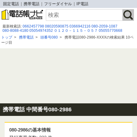
固定電話
携帯電話
フリーダイヤル
IP電話
最新検索語:
0662457798
08020590875
0366942116
080-2059-1087
080-8088-4180
05054974352
０１２０－１１５－０５７
05055770668
0366842123
05031762257
05031925322
08020590694
0120983706
トップ
>
携帯電話
>
頭番号080
>
携帯電話080-2986-XXXXの検索結果 10ペ
05032007909
050-3644-5637
070-1342-9453
08080479922
090 7453 1539
ージ目
0800-000-2920
０１２０－９４７－９７２
0989535671
0120844635
090-5137-0476
080-2787-5967
05057833065
携帯電話 中間番号080-2986
080-2986の基本情報