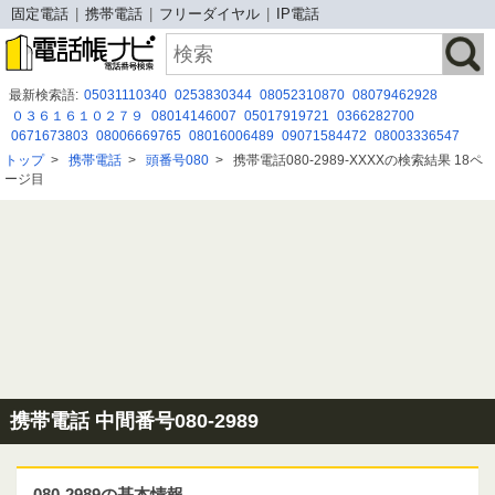
固定電話
携帯電話
フリーダイヤル
IP電話
最新検索語:
05031110340
0253830344
08052310870
08079462928
０３６１６１０２７９
08014146007
05017919721
0366282700
0671673803
08006669765
08016006489
09071584472
08003336547
090 7453 1539
0800 500 8188
050-3091-7031
0486904850
0120-407-072
トップ
>
携帯電話
>
頭番号080
>
携帯電話080-2989-XXXXの検索結果 18ペ
050 5893 4701
08011163348
0120127026
0120-919-737
09081499197
ージ目
0363739821
05050508021
携帯電話 中間番号080-2989
080-2989の基本情報