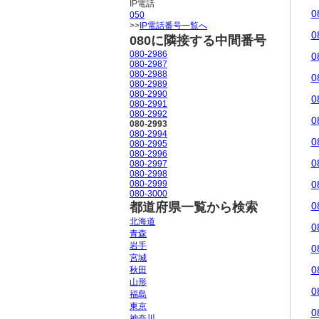
IP電話
0
050
>>
IP電話番号一覧へ
0
080に隣接する中間番号
080-2986
0
080-2987
080-2988
0
080-2989
080-2990
0
080-2991
080-2992
0
080-2993
080-2994
0
080-2995
080-2996
0
080-2997
080-2998
080-2999
0
080-3000
都道府県一覧から検索
0
北海道
0
青森
岩手
0
宮城
0
秋田
山形
0
福島
東京
0
神奈川