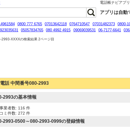
話
電話帳ナビアプ
アプリは自動
14961584
0800 777 6765
07013642118
0764710547
07031482373
0800-1
923035631
05057834765
080 4992 4915
09069039531
06-7177-6641
036
0671782817
-2993-XXXXの検索結果 2ページ目
電話 中間番号080-2993
80-2993の基本情報
事業者数: 116 件
コミ件数: 272 件
0-2993-0500～080-2993-0999の登録情報