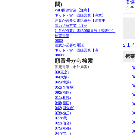
登録
間)
クチ
WIFI回線営業【注意】
ネット・WIFI回線営業【注意】
注意が必要な電話番号【調査中
電力切替営業【注意
注意が必要な電話050番号【調査中】
迷惑電話
0808
<
|
1
| 2
注意が必要な電話
ネット・WIFI回線営業【注
08088
携帯
頭番号から検索
固定電話（市外局番）
0
03(東京)
0
06(大阪)
045(横浜)
0
052(名古屋)
092(福岡)
0
011(札幌)
048(川口)
0
042(国分寺)
0
078(神戸)
072(堺)
0
022(仙台)
075(京都)
0
047(市川)