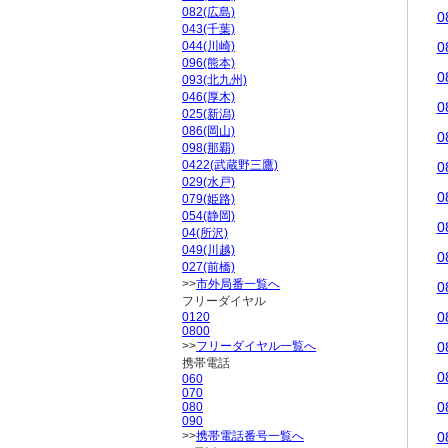
082(広島)
0
043(千葉)
044(川崎)
0
096(熊本)
0
093(北九州)
046(厚木)
0
025(新潟)
086(岡山)
0
098(那覇)
0422(武蔵野三鷹)
0
029(水戸)
0
079(姫路)
054(静岡)
0
04(所沢)
049(川越)
0
027(前橋)
>>
市外局番一覧へ
0
フリーダイヤル
0
0120
0800
>>
フリーダイヤル一覧へ
0
携帯電話
0
060
070
0
080
090
>>
携帯電話番号一覧へ
0