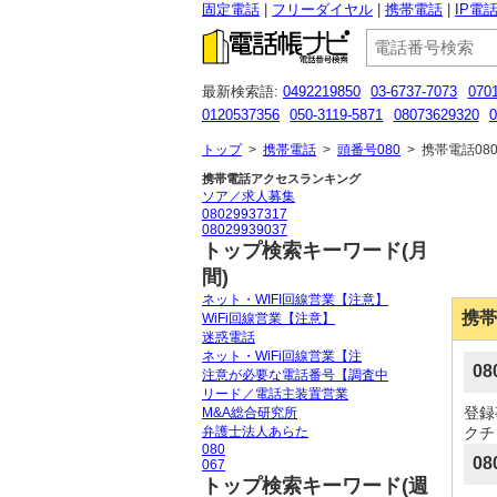
固定電話
フリーダイヤル
携帯電話
IP電
最新検索語:
0492219850
03-6737-7073
070
0120537356
050-3119-5871
08073629320
0
070-3155-3027
090 7453 1539
0367004995
トップ
>
携帯電話
>
頭番号080
>
携帯電話080
携帯電話アクセスランキング
ソア／求人募集
08029937317
08029939037
トップ検索キーワード(月
間)
ネット・WIFI回線営業【注意】
携帯
WiFi回線営業【注意】
迷惑電話
ネット・WiFi回線営業【注
0
注意が必要な電話番号【調査中
リード／電話主装置営業
登録
M&A総合研究所
弁護士法人あらた
クチ
080
08
067
トップ検索キーワード(週