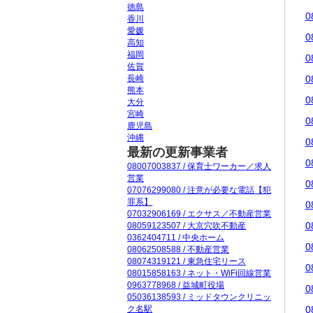
徳島
0
香川
愛媛
0
高知
福岡
0
佐賀
長崎
0
熊本
0
大分
宮崎
0
鹿児島
沖縄
0
最新の更新事業者
0
08007003837 / 保育士ワーカー／求人
営業
0
07076299080 / 注意が必要な電話【犯
罪系】
0
07032906169 / エクサス／不動産営業
0
08059123507 / 大京穴吹不動産
0362404711 / 中央ホーム
0
08062508588 / 不動産営業
08074319121 / 東急住宅リース
0
08015858163 / ネット・WiFi回線営業
0963778968 / 益城町役場
0
05036138593 / ミッドタウンクリニッ
ク名駅
0