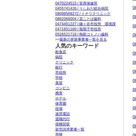
0470224515 / 安房保健所
0
0455741426 / うしおだ総合病院
08098569272 / トナリクリニック
0
0862066004 / 花ことば歯科
0474451227 / 鎌ヶ谷市役所 環境課
0
0471851160 / 我孫子市役所
0526521718 / 熱田コトノハ歯科
0
>>
最新の更新事業者一覧を見る
0
人気のキーワード
飲食店
0
病院
0
クリニック
銀行
0
市役所
学校
0
美容
コンビニ
0
携帯
ホテル
0
保育園
0
役場
迷惑電話
0
退職代行
債権回収
0
架空請求業者一覧
危険
0