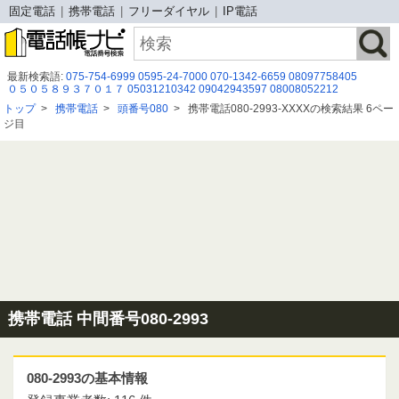
固定電話
携帯電話
フリーダイヤル
IP電話
最新検索語:
075-754-6999
0595-24-7000
070-1342-6659
08097758405
０５０５８９３７０１７
05031210342
09042943597
08008052212
0120792197
0120 994 038
0120907449
03-6661-1761
0120992576
トップ
>
携帯電話
>
頭番号080
>
携帯電話080-2993-XXXXの検索結果 6ペー
0120771179
0368435452
05032041287
0825542099
08014146520
ジ目
08016006323
08007779635
08001114206
08043860101
0120 815 300
0344553136
080 8047 9298
携帯電話 中間番号080-2993
080-2993の基本情報